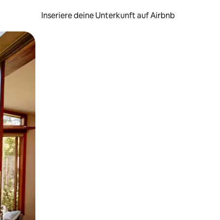
Inseriere deine Unterkunft auf Airbnb
h Berühren oder Wischgesten.