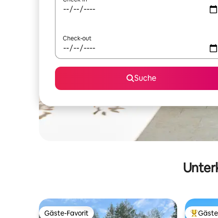
Check-out
Suche
Unterk
Gäste-Favorit
Gäste
Gäste-Favorit
Beliebte