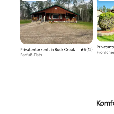
Privatunt
Privatunterkunft in Buck Creek
Durchschnittliche
5 (12)
Valley
Fröhliche
Barfuß-Flats
zu Hause
Komfo