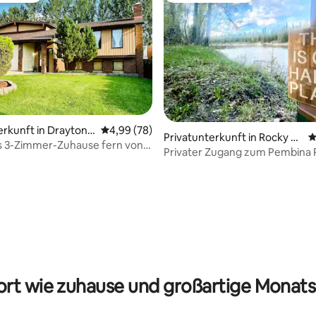
erkunft in Drayton
Durchschnittliche Bewertung: 4,99 von 5, 
4,99 (78)
 Bewertung: 5 von 5, 12 Bewertungen
Privatunterkunft in Rocky Ra
D
s 3-Zimmer-Zuhause fern von
pids
Privater Zugang zum Pembina R
3-BER-Haus💖
rt wie zuhause und großartige Monats