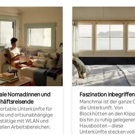
tale Nomad:innen und
Faszination inbegriffen
häftsreisende
Manchmal ist der ganze 
die Unterkunft. Von
rtable Unterkünfte für
Blockhütten an den Klip
ble und ortsunabhängige
bis hin zu ruhig gelegene
fstätige mit WLAN und
Hausbooten – diese
ellen Arbeitsbereichen.
Unterkünfte stecken voll