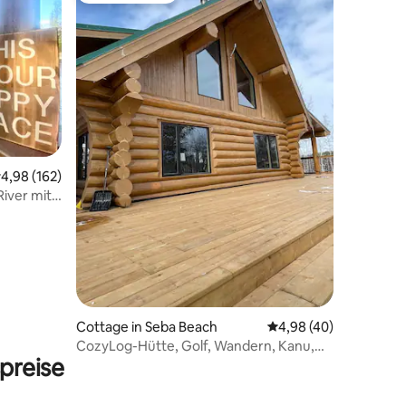
78 Bewertungen
urchschnittliche Bewertung: 4,98 von 5, 162 Bewertungen
4,98 (162)
iver mit
Cottage in Seba Beach
Durchschnittliche Be
4,98 (40)
CozyLog-Hütte, Golf, Wandern, Kanu,
preise
Schwimmen, in Stadtnähe