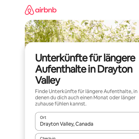
Zu
Inhalten
springen
Unterkünfte für längere
Aufenthalte in Drayton
Valley
Finde Unterkünfte für längere Aufenthalte, in
denen du dich auch einen Monat oder länger
zuhause fühlen kannst.
Ort
Wenn Ergebnisse verfügbar sind, navigiere mit d
Check-in