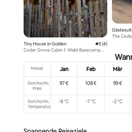
Gästesuit
The Cedar
Tiny House in Golden
Durchschnittliche
5 (4)
Cedar Grove Cabin 1: Wald-Basecamp
Wann
(obere Unterkunft)
Monat
Jan
Feb
Mär
97 €
108 €
99 €
Durchschn.
Preis
-8 °C
-7 °C
-2 °C
Durchschn.
Temperatur
Spannende Reiseziele