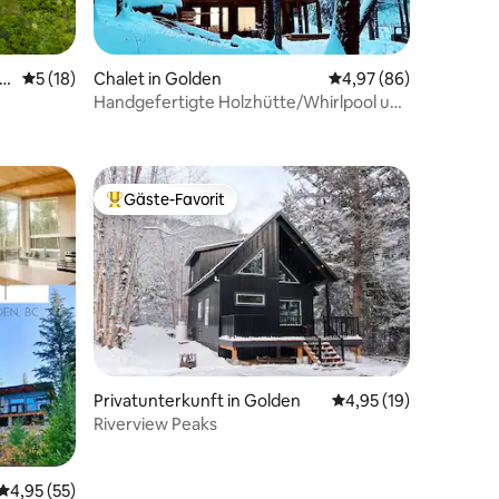
Sh
Durchschnittliche Bewertung: 5 von 5, 18 Bewertungen
5 (18)
Chalet in Golden
Durchschnittliche Be
4,97 (86)
Handgefertigte Holzhütte/Whirlpool und
33 Bewertungen
in der Nähe von Skybridge
Gäste-Favorit
Beliebter Gäste-Favorit.
Privatunterkunft in Golden
Durchschnittliche Be
4,95 (19)
Riverview Peaks
Durchschnittliche Bewertung: 4,95 von 5, 55 Bewertungen
4,95 (55)