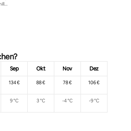
ill
67 Bewertungen
chen?
Sep
Okt
Nov
Dez
134 €
88 €
78 €
106 €
9 °C
3 °C
-4 °C
-9 °C