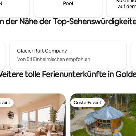
Kostenlo
N
Pool
des Wasserfalls und der
auf dem
. Golden ist eine 20-minütige
fernt.
in der Nähe der Top-Sehenswürdigkeit
Glacier Raft Company
Von 54 Einheimischen empfohlen
eitere tolle Ferienunterkünfte in Gold
vorit
Gäste-Favorit
vorit
Gäste-Favorit