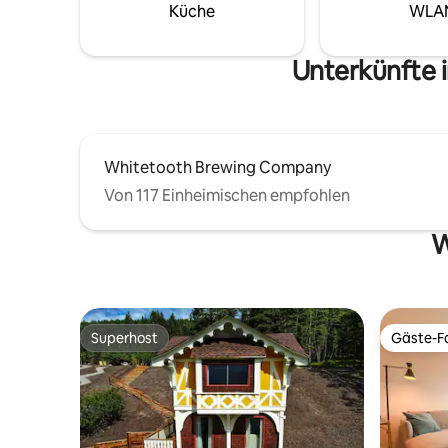
Küche
WLA
Flusses, 
Gletscher
Fahrt ent
Unterkünfte 
Whitetooth Brewing Company
Von 117 Einheimischen empfohlen
W
Superhost
Gäste-Fa
Superhost
Gäste-Fa