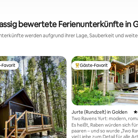
lassig bewertete Ferienunterkünfte in 
 Unterkünfte werden aufgrund ihrer Lage, Sauberkeit und wei
-Favorit
Gäste-Favorit
r Gäste-Favorit.
Beliebter Gäste-Favorit.
Jurte (Rundzelt) in Golden
D
rtung: 4,96 von 5, 251 Bewertungen
Two Ravens Yurt: modern, roma
umweltfreundlich
Es heißt, Raben würden sich fü
paaren – und so wurde „Two Ra
viel Liebe zum Detail für alle A