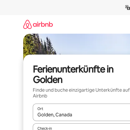
Zu
Inhalten
springen
Ferienunterkünfte in
Golden
Finde und buche einzigartige Unterkünfte auf
Airbnb
Ort
Wenn Ergebnisse verfügbar sind, navigiere mit d
Check-in