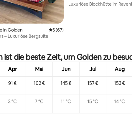
-Shuswap
Luxuriöse Blockhütte im Ravenh
Retreat Golden BC
e in Golden
Durchschnittliche Bewertung: 5 von 5, 
5 (67)
s – Luxuriöse Bergsuite
 Bewertung: 5 von 5, 4 Bewertungen
 ist die beste Zeit, um Golden zu besu
Apr
Mai
Jun
Jul
Aug
91 €
102 €
145 €
157 €
153 €
3 °C
7 °C
11 °C
15 °C
14 °C