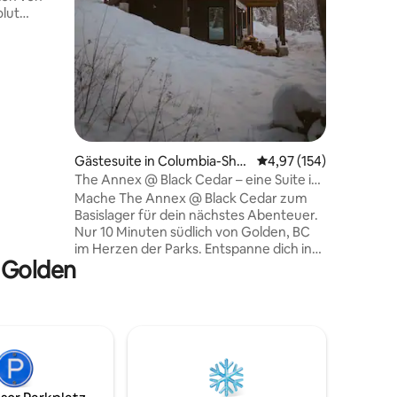
Beheizte
lut
Responsive Hosts 
Lake ✓ 1 
te
Louise ✓
em
✓ 3 Stun
 von der
s: Auf dem
ns wird
35 Bewertungen
bau
ag
Gästesuite in Columbia-Shu
Durchschnittliche Bew
4,97 (154)
hr kann es
swap
The Annex @ Black Cedar – eine Suite in
n kommen.
den Bäumen.
prechend
Mache The Annex @ Black Cedar zum
sehr gut
Basislager für dein nächstes Abenteuer.
Nur 10 Minuten südlich von Golden, BC
im Herzen der Parks. Entspanne dich in
n Golden
der Wärme dieser gemütlichen,
romantischen und hochwertigen
modernen Bergsuite. Spüre die Wärme
der Fliesen an deinen Füßen, wenn du
nach einem großen Tag in den Alpen mit
einem Drink in der Hand in die
freistehende Badewanne steigst. Hol dir
deinen Koffeinkick, während du dem