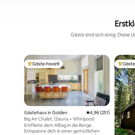
Erstk
Gäste sind sich einig: Diese
Gäste-Favorit
Gäste
Beliebter Gäste-Favorit.
Beliebte
Gästehaus in Golden
Durchschnittliche Bewe
4,96 (251)
Big Air Chalet. (Sauna + Whirlpool)
Entfliehe dem Alltag in die Berge
Entspanne dich in einer gemütlichen