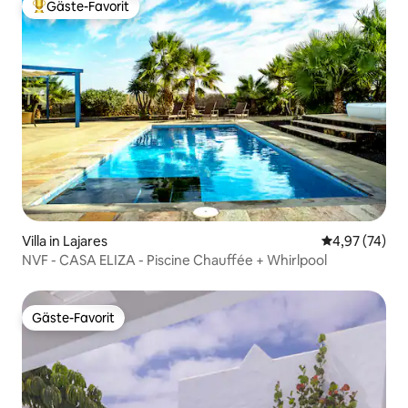
Gäste-Favorit
Beliebter Gäste-Favorit.
Villa in Lajares
Durchschnitt
4,97 (74)
NVF - CASA ELIZA - Piscine Chauffée + Whirlpool
Gäste-Favorit
Gäste-Favorit