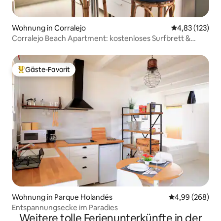
Wohnung in Corralejo
Durchschnittl
4,83 (123)
Corralejo Beach Apartment: kostenloses Surfbrett &
WLAN
Gäste-Favorit
Beliebter Gäste-Favorit.
Wohnung in Parque Holandés
Durchschnittli
4,99 (268)
Entspannungsecke im Paradies
Weitere tolle Ferienunterkünfte in der