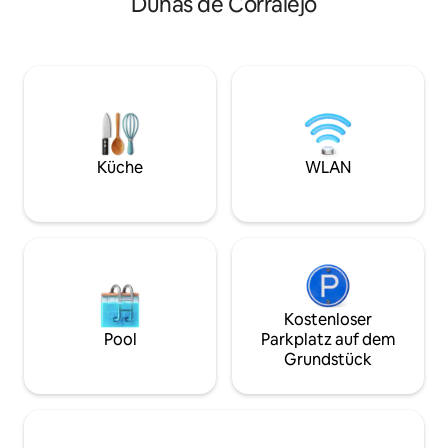
Dunas de Corralejo
5! Y LO HEMOS HECHO! A Partir de hoy
Touch, der an die 
se un servicio de LUJO, como no hay
Lieblingsarchitek
precedentes , hemos hecho una gran
erinnert. Jedes E
inversión en agradecimiento a estos
großer Sorgfalt a
años los que vendrán. La Terraza es
perfekte Ort mit 
privada es la gran protagonista con el
Detail, um sich mi
corazón del apartamento, nuestro
was wirklich wicht
nuevo jacuzzi circular de ultima
Nicht geeignet für
generación , diseñado al espacio de la
Kinder im Alter vo
Küche
WLAN
gran terraza. Un lugar pensado para
relajarse, disfrutar del cielo de
Fuerteventura y contemplar las vistas
360ª de los volcanes más
impresionantes a los volcanes nuevos y
mas antiguos de la isla, ver Lanzarote,
todo esto lo puedes disfrutar desde el
rediseñado espacio de relajación y
Kostenloser
descanso o las nuevas tumbonas En el
Pool
Parkplatz auf dem
interior encontrará un salón moderno y
Grundstück
confortable con Smart TV de 55", barra
de sonido Bluetooth y Wifi de alta
velocidad ademas de un muy cómodo
sofá cama de diseño y decoración. La
cocina está completamente equipada