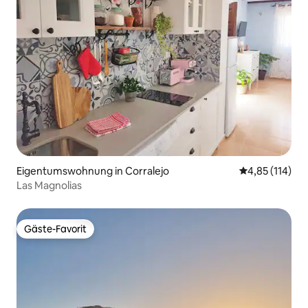
Eigentumswohnung in Corralejo
Durchschnittl
4,85 (114)
Las Magnolias
Gäste-Favorit
Gäste-Favorit