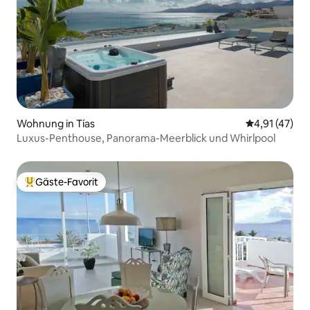
Wohnung in Tías
Durchschnitt
4,91 (47)
Luxus-Penthouse, Panorama-Meerblick und Whirlpool
Gäste-Favorit
Beliebter Gäste-Favorit.