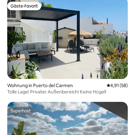
Gäste-Favorit
Gäste-Favorit
Wohnung in Puerto del Carmen
Durchschnitt
4,91 (58)
Tolle Lage! Privater Außenbereich! Keine Hügel!
Superhost
Superhost