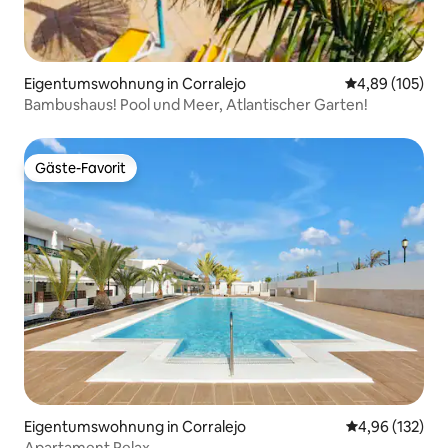
Eigentumswohnung in Corralejo
Durchschnittli
4,89 (105)
Bambushaus! Pool und Meer, Atlantischer Garten!
Gäste-Favorit
Gäste-Favorit
Eigentumswohnung in Corralejo
Durchschnittl
4,96 (132)
Apartament Relax