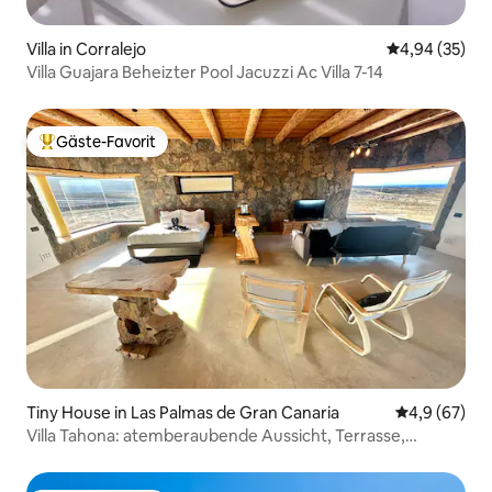
Villa in Corralejo
Durchschnittl
4,94 (35)
Villa Guajara Beheizter Pool Jacuzzi Ac Villa 7-14
Gäste-Favorit
Beliebter Gäste-Favorit.
Tiny House in Las Palmas de Gran Canaria
Durchschnitt
4,9 (67)
Villa Tahona: atemberaubende Aussicht, Terrasse,
Parkplatz