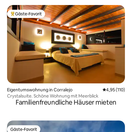
Gäste-Favorit
Beliebter Gäste-Favorit.
Eigentumswohnung in Corralejo
Durchschnittl
4,95 (110)
Crystalsuite. Schöne Wohnung mit Meerblick
Familienfreundliche Häuser mieten
Gäste-Favorit
Gäste-Favorit