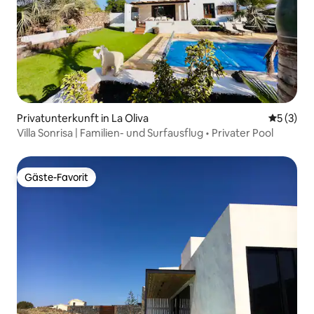
Privatunterkunft in La Oliva
Durchsch
5 (3)
Villa Sonrisa | Familien- und Surfausflug • Privater Pool
Gäste-Favorit
Gäste-Favorit