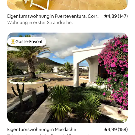
Eigentumswohnung in Fuerteventura, Corral
Durchschnittli
4,89 (147)
ejo
Wohnung in erster Strandreihe.
Gäste-Favorit
Beliebter Gäste-Favorit.
Eigentumswohnung in Masdache
Durchschnittli
4,99 (158)