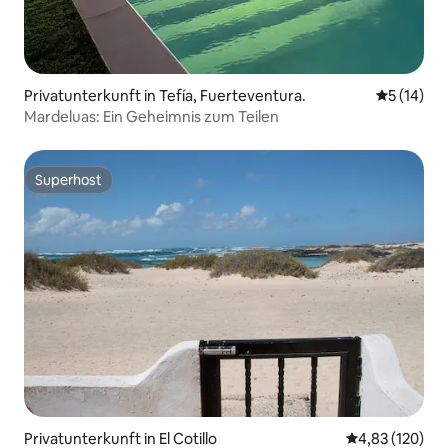
Privatunterkunft in Tefía, Fuerteventura.
Durchschn
5 (14)
Mardeluas: Ein Geheimnis zum Teilen
Superhost
Superhost
Privatunterkunft in El Cotillo
Durchschnittl
4,83 (120)