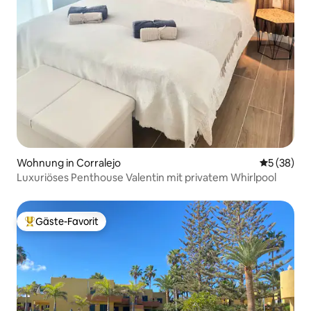
Wohnung in Corralejo
Durchschni
5 (38)
Luxuriöses Penthouse Valentin mit privatem Whirlpool
Gäste-Favorit
Beliebter Gäste-Favorit.