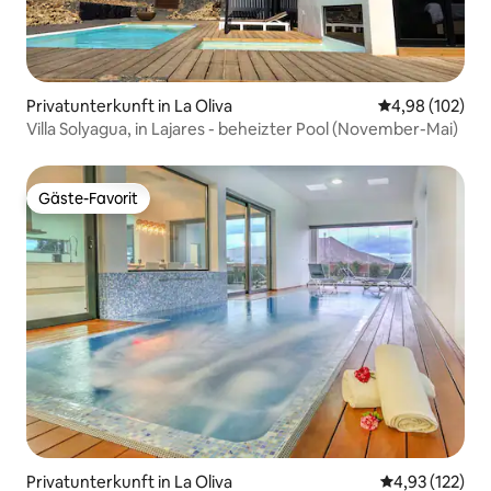
Privatunterkunft in La Oliva
Durchschnittli
4,98 (102)
Villa Solyagua, in Lajares - beheizter Pool (November-Mai)
Gäste-Favorit
Gäste-Favorit
Privatunterkunft in La Oliva
Durchschnittl
4,93 (122)