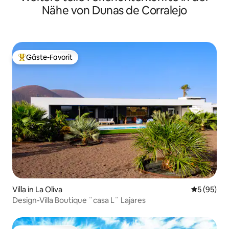
Nähe von Dunas de Corralejo
Gäste-Favorit
Beliebter Gäste-Favorit.
Villa in La Oliva
Durchschni
5 (95)
Design-Villa Boutique ¨casa L¨ Lajares