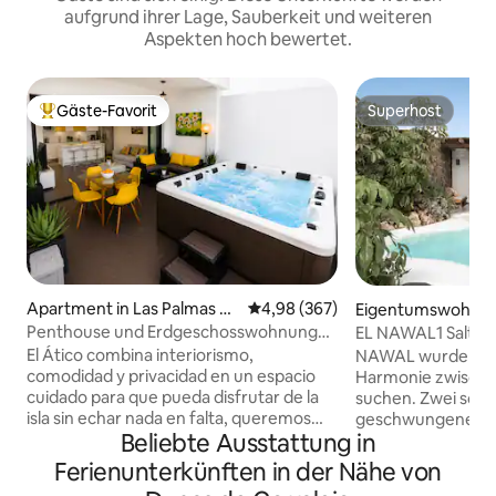
aufgrund ihrer Lage, Sauberkeit und weiteren
Aspekten hoch bewertet.
Gäste-Favorit
Superhost
Beliebter Gäste-Favorit.
Superhost
Apartment in Las Palmas de
Durchschnittliche Bewertung: 4
4,98 (367)
Eigentumswohnung
Gran Canaria
es
Penthouse und Erdgeschosswohnung
EL NAWAL1 SaltPo
mit Whirlpool und (Sauna 1/27)...
El Ático combina interiorismo,
NAWAL wurde ges
comodidad y privacidad en un espacio
Harmonie zwische
cuidado para que pueda disfrutar de la
suchen. Zwei schö
isla sin echar nada en falta, queremos
geschwungenen Li
Beliebte Ausstattung in
ofrecer una experiencia, hemos iniciado
handgefertigten 
un cambio de tipo de servicio , detallista
Vegetation, Salzw
Ferienunterkünften in der Nähe von
,basándonos en sus caso 370 reseñas de
Materialien und e