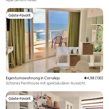
Gäste-Favorit
Gäste-Favorit
Eigentumswohnung in Corralejo
Durchschnittli
4,98 (130)
Schönes Penthouse mit spektakulärer Aussicht.
Gäste-Favorit
Gäste-Favorit