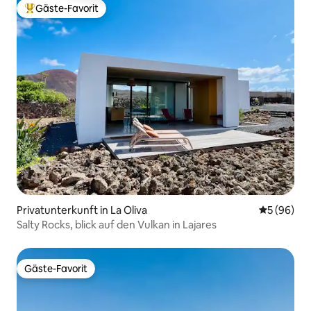
Gäste-Favorit
Beliebter Gäste-Favorit.
Privatunterkunft in La Oliva
Durchschni
5 (96)
Salty Rocks, blick auf den Vulkan in Lajares
Gäste-Favorit
Gäste-Favorit