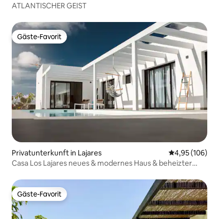
ATLANTISCHER GEIST
Gäste-Favorit
Gäste-Favorit
Privatunterkunft in Lajares
Durchschnittli
4,95 (106)
Casa Los Lajares neues & modernes Haus & beheizter
Pool
Gäste-Favorit
Gäste-Favorit