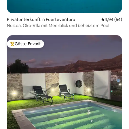
Privatunterkunft in Fuerteventura
Durchschnittl
4,94 (54)
NuiLoa: Öko-Villa mit Meerblick und beheiztem Pool
Gäste-Favorit
Beliebter Gäste-Favorit.