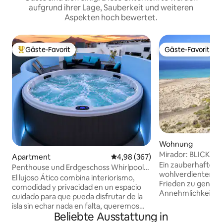
aufgrund ihrer Lage, Sauberkeit und weiteren
Aspekten hoch bewertet.
Gäste-Favorit
Gäste-Favorit
Beliebter Gäste-Favorit.
Gäste-Favorit
Wohnung
Mirador: BLICK a
Apartment
Durchschnittliche Bewertung: 4
4,98 (367)
CALMA – WLAN
Ein zauberhafter 
Penthouse und Erdgeschoss Whirlpool
wohlverdienten Ur
und Sauna im Jahr 2027 ...
El lujoso Ático combina interiorismo,
Frieden zu genieße
comodidad y privacidad en un espacio
Annehmlichkeiten
cuidado para que pueda disfrutar de la
Service. Mit Blick
isla sin echar nada en falta, queremos
einem atemberau
Beliebte Ausstattung in
ofrecer una experiencia, hemos iniciado
unglaublichem Aus