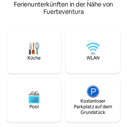
un cambio de tipo de servicio detallista,
Ferienunterkünften in der Nähe von
berühmten Playa 
basándonos en sus 370 reseñas de 5
Süden von Fuerte
Fuerteventura
Estrellas Y LO HEMOS HECHO A Partir de
kannst du die So
hoy es un servicio de LUJO como no hay
beobachten, wie si
precedentes Una gran inversión en su
Augen aus dem Me
EXPERIENCIA En la Terraza Privada el
einzigartiger Ort 
Gran protagonista y Corazón del
unvergesslichen U
apartamento el nuevo Jacuzzi circular
mehr Wohnungen a
de ultima generación diseñado a
inseriert. Willkommen in unserem
medida. Pensado para relajarse,
kleinen Stück „Par
disfrutar del cielo de Fuerteventura y
Küche
WLAN
contemplar las vistas 360ª de los
volcanes más emblemáticos, Lanzarote,
desde el rediseñado espacio descanso,
tumbonas, mesa y sillas. Parking gratuito
no hay plazas de garaje techadas ni
subterráneas. Se trata de una
Urbanización Privada estratégicamente
ubicada en un lugar apartado y para
Kostenloser
quien busca tranquilidad y cercanía a los
Pool
Parkplatz auf dem
puntos clave, no se puede ir a pie , así
Grundstück
que RECOMENDAMOS ALQUILAR UN
COCHE siempre que reserve.
SOSTENIBILIDAD, hemos comenzado