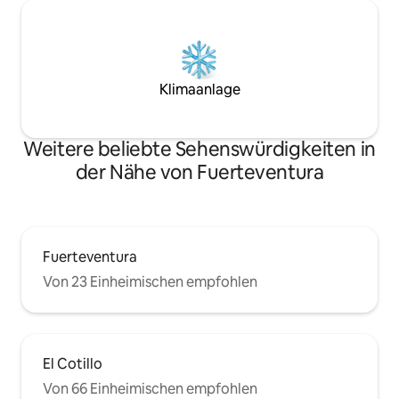
con el proceso de instalación puestos de
carga eléctrica próximamente.
INTERIOR Encontrará un salón moderno
y confortable con Smart TV de 55", barra
de sonido Bluetooth, Wifi 600MB un
Klimaanlage
nuevo y cómodo sofá cama. LA COCINA
está completamente equipada para
estancias cortas o largas: lavavajillas,
Weitere beliebte Sehenswürdigkeiten in
horno, microondas, cafetera KRUPS,
(siente el aroma a café por la mañana) ,
der Nähe von Fuerteventura
hervidor, tostadora, exprimidor de
naranjas y completo set de utensilios de
cocina, LAVADORA Y SECADORA.
Dejamos productos de DESAYUNO para
que puedan instalarse cómodamente
Fuerteventura
desde su llegada. ¿Dónde Dormiré? LA
Von 23 Einheimischen empfohlen
CAMA ha sido diseñado para favorecer
el descanso , ofrecemos sabanas de
Satín de 300 hilos, tres tipos de
almohadas para elegir mejor tu
descanso colchones de lujo y mantas,
El Cotillo
edredones con 2 densidades LA
HABITACION Amplia , dispone de Smart
Von 66 Einheimischen empfohlen