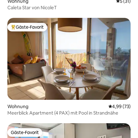
Wohnung
Durchschn
5 (31)
Caleta Star von NicoleT
Gäste-Favorit
Beliebter Gäste-Favorit.
Wohnung
Durchschnittl
4,99 (73)
Meerblick Apartment (4 PAX) mit Pool in Strandnähe
Gäste-Favorit
Gäste-Favorit