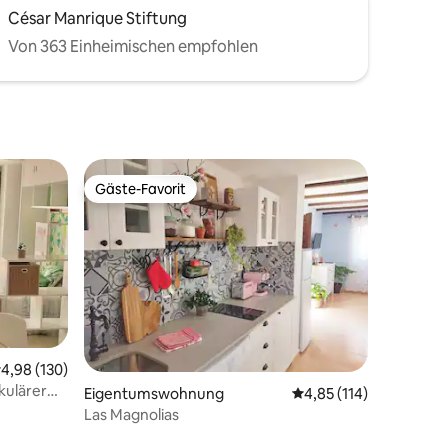
César Manrique Stiftung
Von 363 Einheimischen empfohlen
Gäste-Favorit
Gäste-Favorit
urchschnittliche Bewertung: 4,98 von 5, 130 Bewertungen
4,98 (130)
kulärer
25 Bewertungen
Eigentumswohnung
Durchschnittliche Bew
4,85 (114)
Las Magnolias