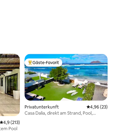
Gäste-Favorit
Beliebter Gäste-Favorit.
Privatunterkunft
Durchschnittliche Be
4,96 (23)
Casa Dalia, direkt am Strand, Pool,
20 Bewertungen
Corralejo
Durchschnittliche Bewertung: 4,9 von 5, 213 Bewertungen
4,9 (213)
ztem Pool