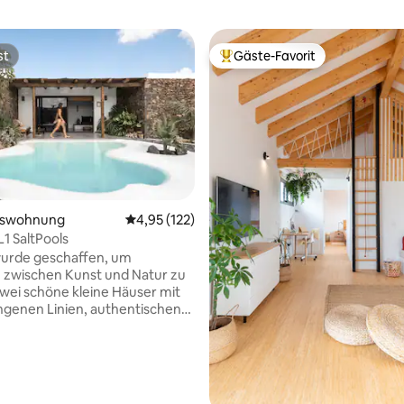
st
Gäste-Favorit
st
Beliebter Gäste-Favorit.
ertung: 4,91 von 5, 103 Bewertungen
mswohnung
Durchschnittliche Bewertung: 4,95 von 5, 1
4,95 (122)
1 SaltPools
rde geschaffen, um
 zwischen Kunst und Natur zu
wei schöne kleine Häuser mit
genen Linien, authentischen
rtigten Steinmauern,
n, Salzwasserpools, recycelten
en und einem arabischen Touch,
e Arbeit unseres
architekten Cesar Manrique