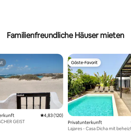
rtung: 4,93 von 5, 120 Bewertungen
Familienfreundliche Häuser mieten
st
Gäste-Favorit
st
Gäste-Favorit
erkunft
Durchschnittliche Bewertung: 4,83 von 5, 1
4,83 (120)
 Bewertung: 5 von 5, 8 Bewertungen
CHER GEIST
Privatunterkunft
Lajares - Casa Dicha mit behei