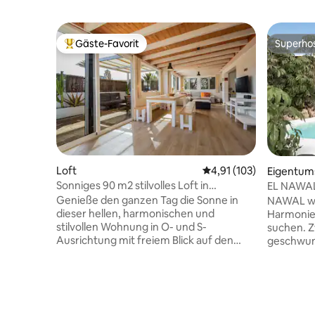
Gäste-Favorit
Superho
Beliebter Gäste-Favorit.
Superho
Loft
Durchschnittliche Bew
4,91 (103)
Eigentu
Sonniges 90 m2 stilvolles Loft in
EL NAWAL
Strandnähe mit Terrasse
Genieße den ganzen Tag die Sonne in
NAWAL wu
dieser hellen, harmonischen und
Harmonie
stilvollen Wohnung in O- und S-
suchen. Z
Ausrichtung mit freiem Blick auf den
geschwun
Park mit Palmen. 90 m2 Wohnung für
handgefe
deinen Komfort mit 15 m2 Terrasse mit
Vegetatio
voller Privatsphäre. In diesen großen,
Materiali
stilvoll eingerichteten, offenen Räumen
der an di
wirst du dich definitiv wohlfühlen. Die
Lieblings