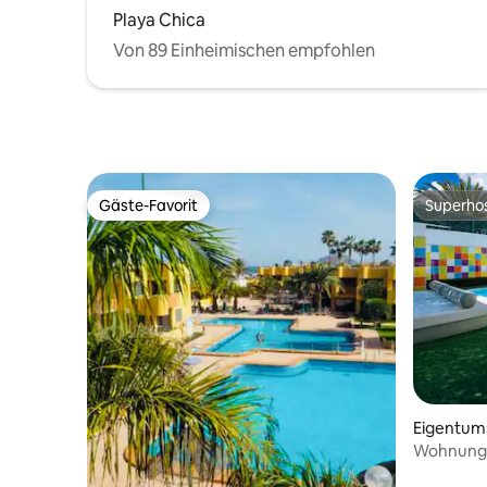
Playa Chica
Von 89 Einheimischen empfohlen
Gäste-Favorit
Superho
Gäste-Favorit
Superho
Eigentu
Wohnung 
privatem 