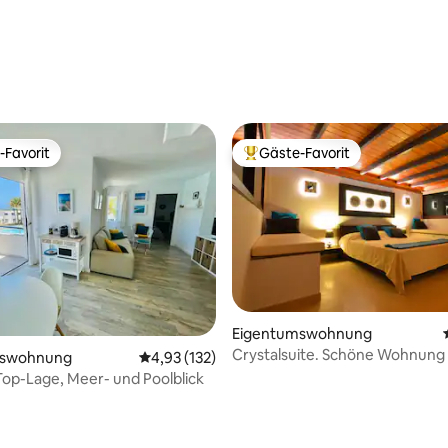
rtung: 4,89 von 5, 105 Bewertungen
-Favorit
Gäste-Favorit
r Gäste-Favorit.
Beliebter Gäste-Favorit.
Eigentumswohnung
Crystalsuite. Schöne Wohnung
mswohnung
Durchschnittliche Bewertung: 4,93 von 5, 1
4,93 (132)
Meerblick
Top-Lage, Meer- und Poolblick