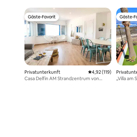
Gäste-Favorit
Gäste-Fa
Gäste-Favorit
Gäste-Fa
Privatunterkunft
Durchschnittliche Bew
4,92 (119)
Privatunt
Casa Delfín AM Strandzentrum von
„Villa am 
Corralejo