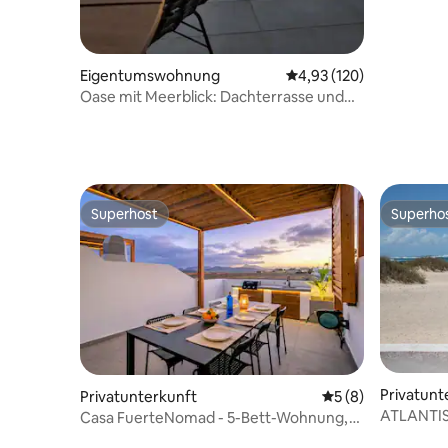
Eigentumswohnung
Durchschnittliche Bewe
4,93 (120)
Oase mit Meerblick: Dachterrasse und
Pool
Superhost
Superho
Superhost
Superho
Privatunt
Privatunterkunft
Durchschnittliche
5 (8)
ATLANTIS
Casa FuerteNomad - 5-Bett-Wohnung,
Grill, Pool