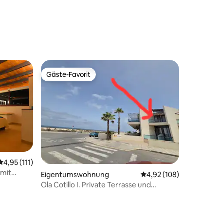
Gäste-Favorit
Gäste-Favorit
Durchschnittliche Bewertung: 4,95 von 5, 111 Bewertungen
4,95 (111)
 mit
32 Bewertungen
Eigentumswohnung
Durchschnittliche Bew
4,92 (108)
Ola Cotillo I. Private Terrasse und
Meerblick.