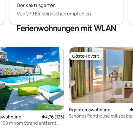
Der Kaktusgarten
Von 279 Einheimischen empfohlen
Ferienwohnungen mit WLAN
st
Gäste-Favorit
st
Gäste-Favorit
Eigentumswohnung
D
Schönes Penthouse mit spekta
mswohnung
Durchschnittliche Bewertung: 4,76 von 5, 1
4,76 (125)
Aussicht.
100 m vom Strand entfernt mit
Pool