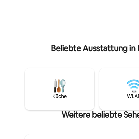
Unterkunft befindet sich im besten Teil
erinnert.
der Stadt, alles zu Fuß erreichbar: 100 m
großer So
zum Strand, 1 Minute zum
perfekte 
Einkaufszentrum El Campanario mit
um sich m
Hypermarkt, Restaurants, Boutiquen
wirklich wi
usw. 5 Minuten zum Wasserpark.
geeignet 
Rauchen verboten, keine Partys, keine
Alter von
Haustiere.
Beliebte Ausstattung in 
Küche
WLA
Weitere beliebte Seh