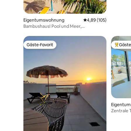
Eigentumswohnung
Durchschnittliche Bewe
4,89 (105)
Bambushaus! Pool und Meer,
Atlantischer Garten!
Gäste-Favorit
Gäste
Gäste-Favorit
Beliebte
Eigentu
Zentrale 