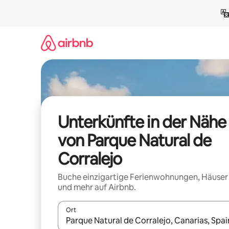
Zu
Inhalten
springen
Unterkünfte in der Nähe
von Parque Natural de
Corralejo
Buche einzigartige Ferienwohnungen, Häuser
und mehr auf Airbnb.
Ort
Wenn Ergebnisse verfügbar sind, navigiere mit d