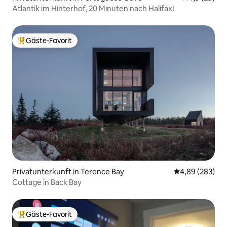
Atlantik im Hinterhof, 20 Minuten nach Halifax!
Gäste-Favorit
Beliebter Gäste-Favorit.
Privatunterkunft in Terence Bay
Durchschnittli
4,89 (283)
Cottage in Back Bay
Gäste-Favorit
Beliebter Gäste-Favorit.