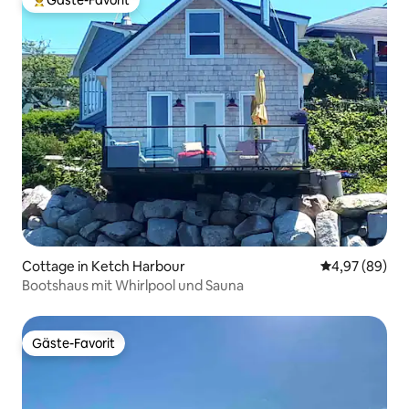
Gäste-Favorit
Beliebter Gäste-Favorit.
Cottage in Ketch Harbour
Durchschnittl
4,97 (89)
Bootshaus mit Whirlpool und Sauna
Gäste-Favorit
Gäste-Favorit