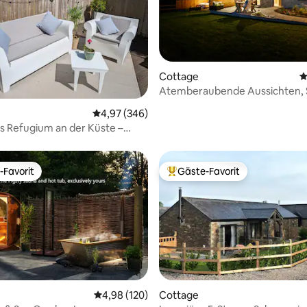
rtung: 4,76 von 5, 169 Bewertungen
Cottage
D
Atemberaubende Aussichten, St
prächtige Badewannen – entsp
Durchschnittliche Bewertung: 4,97 von 5, 3
4,97 (346)
s Refugium an der Küste –
/Parkplatz vor Ort
-Favorit
Gäste-Favorit
r Gäste-Favorit.
Beliebter Gäste-Favorit.
Durchschnittliche Bewertung: 4,98 von 5, 1
4,98 (120)
Cottage