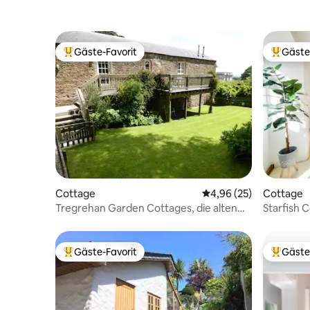
Gäste-Favorit
Gäste
Beliebter Gäste-Favorit.
Beliebte
Cottage
Durchschnittliche Bew
4,96 (25)
Cottage
Tregrehan Garden Cottages, die alten
Starfish 
Stallungen
renoviert
Gäste-Favorit
Gäste
Beliebter Gäste-Favorit.
Beliebte