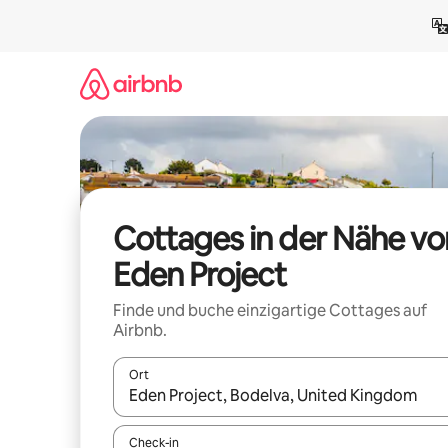
Zu
Inhalten
springen
Cottages in der Nähe vo
Eden Project
Finde und buche einzigartige Cottages auf
Airbnb.
Ort
Wenn Ergebnisse verfügbar sind, navigiere mit d
Check-in