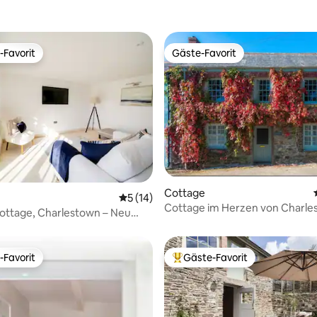
-Favorit
Gäste-Favorit
r Gäste-Favorit.
Gäste-Favorit
Cottage
ertung: 4,96 von 5, 25 Bewertungen
Durchschnittliche Bewertung: 5 von 5, 
5 (14)
Cottage im Herzen von Charle
Cottage, Charlestown – Neu
Cornwall
-Favorit
Gäste-Favorit
r Gäste-Favorit.
Beliebter Gäste-Favorit.