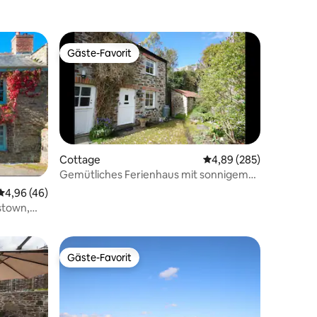
Gäste-Favorit
Gäste-Favorit
Cottage
Durchschnittliche Bew
4,89 (285)
Gemütliches Ferienhaus mit sonnigem
Innenhofgarten
Durchschnittliche Bewertung: 4,96 von 5, 46 Bewertungen
4,96 (46)
14 Bewertungen
stown,
Gäste-Favorit
Gäste-Favorit