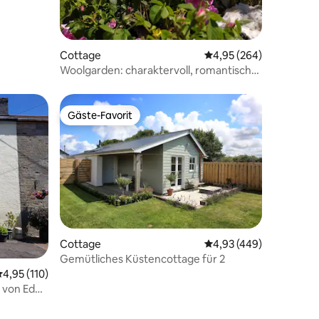
Cottage
Durchschnittliche Bew
4,95 (264)
Woolgarden: charaktervoll, romantisch
und gemütlich
Gäste-Favorit
Gäste-Favorit
97 Bewertungen
Cottage
Durchschnittliche Bew
4,93 (449)
Gemütliches Küstencottage für 2
urchschnittliche Bewertung: 4,95 von 5, 110 Bewertungen
4,95 (110)
e von Eden