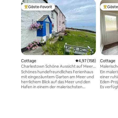
Gäste-Favorit
Gäste
Beliebter Gäste-Favorit.
Beliebte
Cottage
Durchschnittliche Bewe
4,97 (158)
Cottage
Charlestown Schöne Aussicht auf Meer
Malerisch
und Hafen.
Ferienha
Schönes hundefreundliches Ferienhaus
Ein maler
mit eingezäuntem Garten am Meer und
einer ruh
herrlichem Blick auf das Meer und den
Eden-Proj
Hafen in einem der malerischsten
Es verfüg
Küstendörfer der Grafschaft und dem
Doppelzi
Hafen von Charlestown. Nur wenige
Doppelzim
Gehminuten von schönen Restaurants,
ein Gästeb
Pubs und Cafés entfernt. No3 ist ein
Annehmli
denkmalgeschütztes Ferienhaus, das
gestellt,
etwa 270 Jahre alt ist und 200 Meter vom
sind bei 