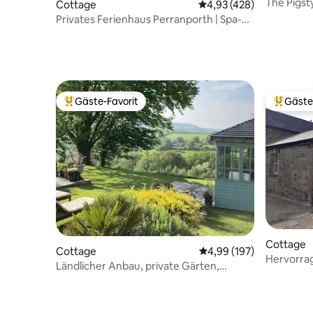
The Pigst
Cottage
Durchschnittliche Bewe
4,93 (428)
Cottage-E
Privates Ferienhaus Perranporth | Spa-
Garten und Whirlpool
Gäste-Favorit
Gäste
Beliebter Gäste-Favorit.
Beliebte
Cottage
Cottage
Durchschnittliche Bewe
4,99 (197)
Hervorrag
Ländlicher Anbau, private Gärten,
eigenstän
atemberaubende Aussicht