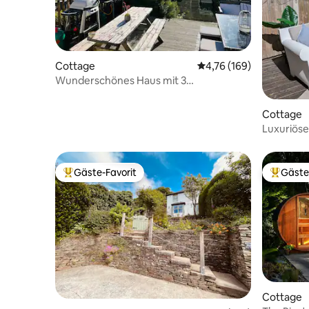
Cottage
Durchschnittliche Bewe
4,76 (169)
Wunderschönes Haus mit 3
Schlafzimmern, Meerblick und Whirlpool
Cottage
Luxuriöse
Whirlpool
Gäste-Favorit
Gäste
Beliebter Gäste-Favorit.
Beliebte
Cottage