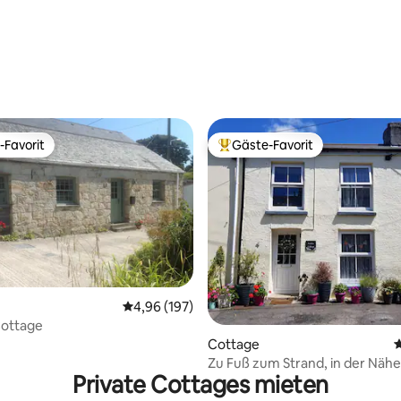
-Favorit
Gäste-Favorit
r Gäste-Favorit.
Beliebter Gäste-Favorit.
ertung: 4,96 von 5, 151 Bewertungen
Durchschnittliche Bewertung: 4,96 von 5, 1
4,96 (197)
Cottage
Cottage
D
Zu Fuß zum Strand, in der Näh
Private Cottages mieten
Project und Fowey