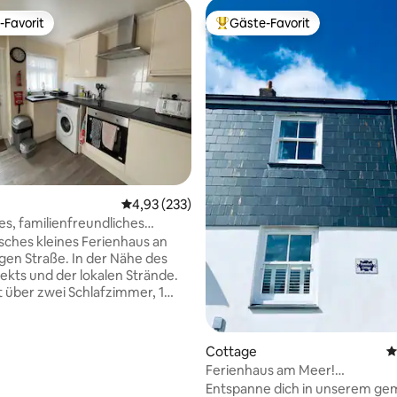
-Favorit
Gäste-Favorit
r Gäste-Favorit.
Beliebter Gäste-Favorit.
rtung: 4,97 von 5, 158 Bewertungen
Durchschnittliche Bewertung: 4,93 von 5, 2
4,93 (233)
es, familienfreundliches
us
isches kleines Ferienhaus an
igen Straße. In der Nähe des
ekts und der lokalen Strände.
t über zwei Schlafzimmer, 1
mmer mit einem Doppelbett, 1
mer mit 2 Einzelbetten und
ett ist verfügbar. Alle
Cottage
D
chkeiten des Hauses werden
Ferienhaus am Meer!
 außer Handtücher. Die Betten
Küstenwanderungen, Strände 
Entspanne dich in unserem ge
der Ankunft gemacht und es