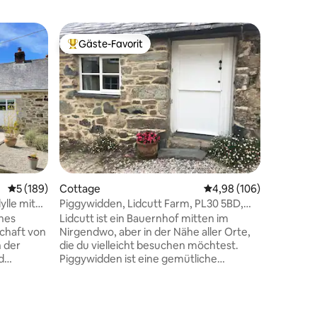
Cottage
Gäste-Favorit
Gäste
Beliebter Gäste-Favorit.
Beliebte
Peace an
der Nähe
Ein schön
atembera
dem Stra
Paar, mit
und den S
das Ferie
gemütlic
von der 
zum Küst
Durchschnittliche Bewertung: 5 von 5, 189 Bewertungen
5 (189)
Cottage
Durchschnittliche Bew
4,98 (106)
aber kom
Badezimm
ylle mit
Piggywidden, Lidcutt Farm, PL30 5BD,
Ich verm
Großbritannien
ches
Lidcutt ist ein Bauernhof mitten im
Samstag,
schaft von
Nirgendwo, aber in der Nähe aller Orte,
machen u
n der
die du vielleicht besuchen möchtest.
wird mit 
d
Piggywidden ist eine gemütliche
🐓 kümm
umgebaute Scheune mit einem Doppel-
inen
und Einzelzimmer und einzigartigen
n, einen
Eigenschaften. Es gibt einen Sitzbereich
zimmer –
im Freien mit einer Picknickbank mit Blick
64 Bewertungen