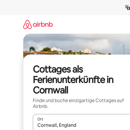
Zu
Inhalten
springen
Cottages als
Ferienunterkünfte in
Cornwall
Finde und buche einzigartige Cottages auf
Airbnb.
Ort
Wenn Ergebnisse verfügbar sind, navigiere mit d