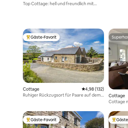
Top Cottage: hell und freundlich mit
Meerblick.
Gäste-Favorit
Superho
Beliebter Gäste-Favorit.
Superho
Cottage
Durchschnittliche Bewe
4,98 (132)
Ruhiger Rückzugsort für Paare auf dem
Cottage
Land – Strand 4 Meilen
Cottage mi
Nähe von
Gäste-Favorit
Gäste
Beliebter Gäste-Favorit.
Beliebte