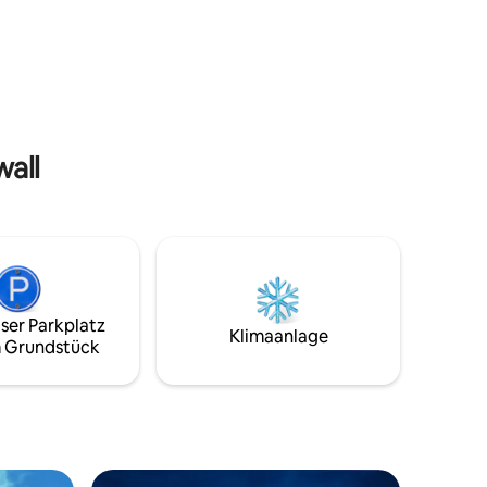
luss und
auf ein Feld mit Haustierschafen, Alpakas
roße, gut
und Wildtieren. Es gibt eine Ersatz-
ele
Einzelmatratze unter dem Einzelbett, die
ese für
das Einzelzimmer bei Bedarf in ein
Meile
gemütliches Doppelzimmer verwandeln
kann. Da wir uns auf einem Bauernhof
arten mit
befinden, können wir keine Haustiere
akzeptieren.
wall
ser Parkplatz
Klimaanlage
 Grundstück