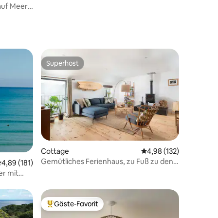
Porthcurno-Tal.
auf Meer
Superhost
Superhost
Cottage
Durchschnittliche Bew
4,98 (132)
Gemütliches Ferienhaus, zu Fuß zu den 3
11 Bewertungen
urchschnittliche Bewertung: 4,89 von 5, 181 Bewertungen
4,89 (181)
Stränden
r mit
Gäste-Favorit
Beliebter Gäste-Favorit.