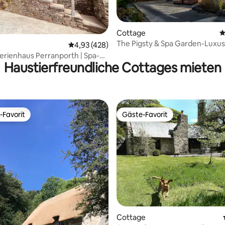
Cottage
D
The Pigsty & Spa Garden-Luxus
rtung: 4,97 von 5, 194 Bewertungen
Durchschnittliche Bewertung: 4,93 von 5, 4
4,93 (428)
Cottage-Ensuite mit
Ferienhaus Perranporth | Spa-
Haustierfreundliche Cottages mieten
d Whirlpool
-Favorit
Gäste-Favorit
r Gäste-Favorit.
Gäste-Favorit
Cottage
rtung: 4,99 von 5, 197 Bewertungen