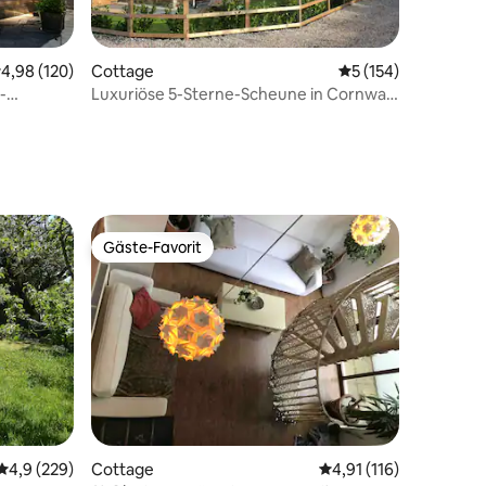
urchschnittliche Bewertung: 4,98 von 5, 120 Bewertungen
4,98 (120)
Cottage
Durchschnittliche 
5 (154)
-
Luxuriöse 5-Sterne-Scheune in Cornwall
28 Bewertungen
mit Whirlpool
Gäste-Favorit
Gäste-Favorit
Durchschnittliche Bewertung: 4,9 von 5, 229 Bewertungen
4,9 (229)
Cottage
Durchschnittliche Bew
4,91 (116)