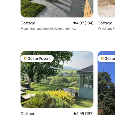
Cottage
Durchschnittliche Bewe
4,97 (194)
Cottage
Atemberaubende Scheunen-
Privates 
Umwandlung mit Meerblick und
Garten un
Whirlpool
Gäste-Favorit
Gäste
Beliebter Gäste-Favorit.
Beliebte
Cottage
Durchschnittliche Bewe
4,99 (197)