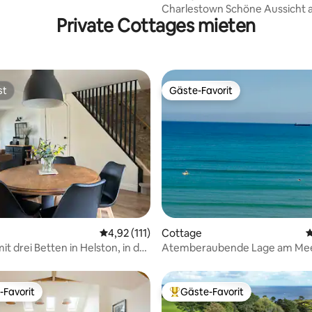
Charlestown Schöne Aussicht 
Private Cottages mieten
und Hafen.
st
Gäste-Favorit
st
Gäste-Favorit
rtung: 4,98 von 5, 132 Bewertungen
Durchschnittliche Bewertung: 4,92 von 5, 1
4,92 (111)
Cottage
D
t drei Betten in Helston, in der
Atemberaubende Lage am Mee
 Porthleven
Panoramablick
-Favorit
Gäste-Favorit
r Gäste-Favorit.
Beliebter Gäste-Favorit.