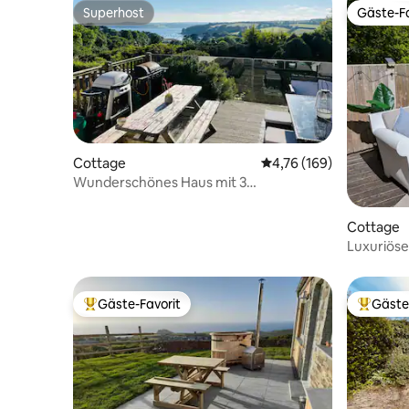
Superhost
Gäste-Fa
Superhost
Gäste-Fa
Cottage
Durchschnittliche Bewe
4,76 (169)
Wunderschönes Haus mit 3
Schlafzimmern, Meerblick und Whirlpool
Cottage
Luxuriöse
Whirlpool
Gäste-Favorit
Gäste
Beliebter Gäste-Favorit.
Beliebte