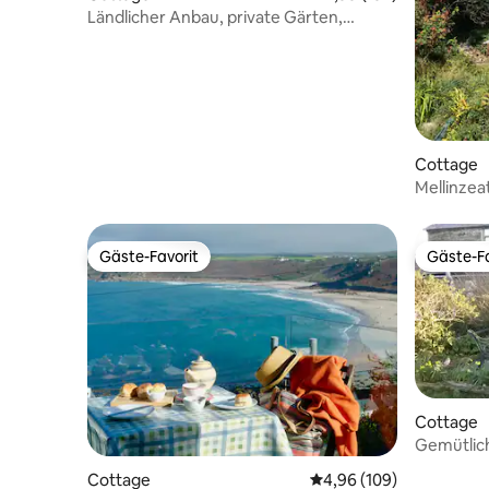
Ländlicher Anbau, private Gärten,
atemberaubende Aussicht
Cottage
Mellinzea
Ferienhau
Gäste-Favorit
Gäste-Fa
Gäste-Favorit
Gäste-Fa
Cottage
Gemütlic
Ferienhau
Cottage
Durchschnittliche Bewe
4,96 (109)
Küstenw