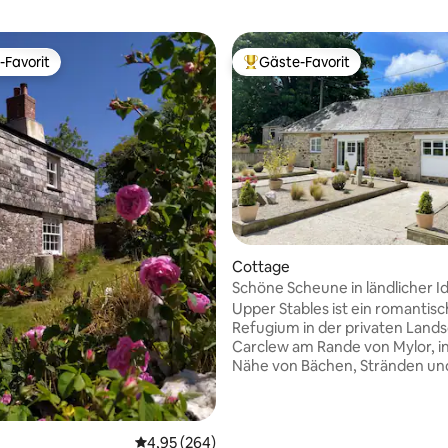
-Favorit
Gäste-Favorit
r Gäste-Favorit.
Beliebter Gäste-Favorit.
Cottage
Schöne Scheune in ländlicher Id
Whirlpool
Upper Stables ist ein romantis
Refugium in der privaten Land
Carclew am Rande von Mylor, i
Nähe von Bächen, Stränden un
Falmouth. Die Ställe wurden liebevoll
renoviert und verfügen über e
holzbeheizten Whirlpool, Balke
Holzofen, ein luxuriöses Bade
Durchschnittliche Bewertung: 4,95 von 5, 2
4,95 (264)