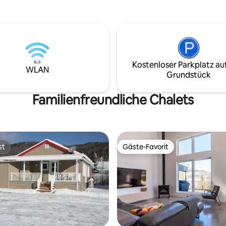
Erhöhtes Chalet, gegenüber
und die Bettwäsche wird gestellt. 
ux Basques, umgeben von
Steg und ein Ruhebereich (mit
lassen Sie sich im Rhythmus
Hängematte) am See ermöglic
ten unter Ihren Füßen wiegen.
Ihnen, sich zu entspannen und
n der Seevögel und ihr
haben. Tretboot, Kajak und Paddelbrett
stimmen die Zeit. Kleiner
stehen ebenfalls zu Ihrer Verfügu
of zum Ausruhen. Direkt an der
Kostenloser Parkplatz au
Außenunterstand ist ebenfalls
s-Pistoles und den lokalen
WLAN
Grundstück
vorhanden, um die Natur in vol
attraktionen der Basken.
zu genießen.
Familienfreundliche Chalets
st
Gäste-Favorit
st
Gäste-Favorit