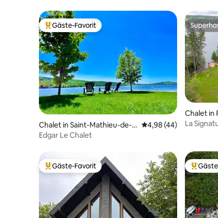
Gäste-Favorit
Superho
Beliebter Gäste-Favorit.
Superho
Chalet i
La Signat
Chalet in Saint-Mathieu-de-Ri
Durchschnittliche Bew
4,98 (44)
oux
Edgar Le Chalet
Gäste-Favorit
Gäste
Beliebter Gäste-Favorit.
Beliebte