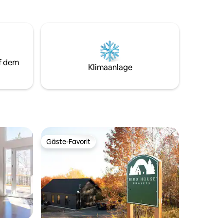
Seine strategische Lage in der Nähe aller
Ein
Attraktionen wird Ihre Reise Ihren
Erwartungen entsprechen. Die Fähre
hen es
nach Charlevoix oder zu den Walen ist
 Spaß zu
weniger als 5 Minuten vom Chalet
entfernt Für Ausflüge gibt es viel
ng. Ein
Qualitätsauswahl in der Nähe
f dem
Klimaanlage
len Zügen
Gäste-Favorit
Gäste-Favorit