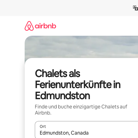
Zu
Inhalten
springen
Chalets als
Ferienunterkünfte in
Edmundston
Finde und buche einzigartige Chalets auf
Airbnb.
Ort
Wenn Ergebnisse verfügbar sind, navigiere mit d