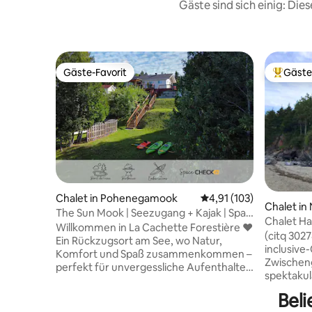
Gäste sind sich einig: Di
Gäste-Favorit
Gäste
Gäste-Favorit
Beliebte
Chalet in Pohenegamook
Durchschnittliche Bew
4,91 (103)
Chalet i
The Sun Mook | Seezugang + Kajak | Spa |
Neiges
Chalet Ha
8 Pools
Willkommen in La Cachette Forestière ♥
Pistoles
(citq 3027
Ein Rückzugsort am See, wo Natur,
inclusive
Komfort und Spaß zusammenkommen –
Zwischen
perfekt für unvergessliche Aufenthalte
spektakul
mit Familie oder Freunden in
Horizont 
Pohénégamook! ➳ 6 Parkplätze ➳
Beli
Sonnenun
Ganzjährig privates Spa ➳ Zugang zum