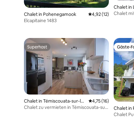
Chalet in
Chalet mi
Chalet in Pohenegamook
Durchschnittliche Be
4,92 (12)
Elcapitaine 1483
Superhost
Gäste-Fa
Superhost
Gäste-Fa
Chalet in Témiscouata-sur-le-
Durchschnittliche Be
4,75 (16)
Lac
Chalet zu vermieten in Témiscouata-sur-
Chalet in 
le-Lac
Chalet Pu