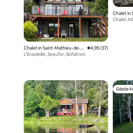
Chalet in
oux
Chalet AK
Chalet in Saint-Mathieu-de-Ri
Durchschnittliche Bew
4,95 (37)
oux
L'Ensoleillé, Seeufer, Skifahren
Gäste-Fa
Gäste-Fa