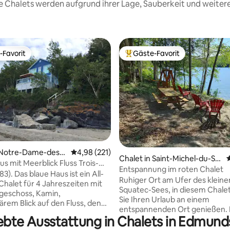
ese Chalets werden aufgrund ihrer Lage, Sauberkeit und weite
-Favorit
Gäste-Favorit
r Gäste-Favorit.
Beliebter Gäste-Favorit.
ertung: 4,91 von 5, 103 Bewertungen
n Notre-Dame-des-
Durchschnittliche Bewertung: 4,98 von 5, 2
4,98 (221)
Chalet in Saint-Michel-du-Sq
us mit Meerblick Fluss Trois-
uatec
Entspannung im roten Chalet
83). Das blaue Haus ist ein All-
Ruhiger Ort am Ufer des kleine
-Chalet für 4 Jahreszeiten mit
Squatec-Sees, in diesem Chale
geschoss, Kamin,
Sie Ihren Urlaub an einem
ärem Blick auf den Fluss, den
entspannenden Ort genießen. Mit zwei
und die typischen
ebte Ausstattung in Chalets in Edmun
Schlafzimmern und einem Ba
tergänge des Bas-Saint-
ist dieses Chalet komplett aus