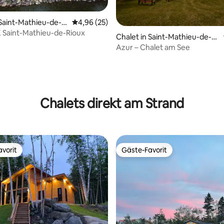
 Saint-Mathieu-de-Ri
Durchschnittliche Bewertung: 4,96 von 5, 
4,96 (25)
 Saint-Mathieu-de-Rioux
Chalet in Saint-Mathieu-de-Ri
oux
Azur – Chalet am See
ertung: 4,95 von 5, 37 Bewertungen
Chalets direkt am Strand
vorit
Gäste-Favorit
vorit
Gäste-Favorit