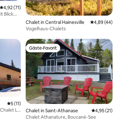
22 Bewertungen
Durchschnittliche Bewertung: 4,92 von 5, 71 Bewertungen
4,92 (71)
t Blick
Chalet in Central Hainesville
Durchschnittliche Be
4,89 (44)
Vogelhaus-Chalets
Gäste-Favorit
Gäste-Favorit
Durchschnittliche Bewertung: 5 von 5, 11 Bewertungen
5 (11)
| Chalet Le
31 Bewertungen
Chalet in Saint-Athanase
Durchschnittliche Be
4,95 (21)
Chalet Athanature, Boucané-See