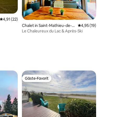
25 Bewertungen
Durchschnittliche Bewertung: 4,91 von 5, 22 Bewertungen
4,91 (22)
Chalet in Saint-Mathieu-de-Ri
Durchschnittliche Be
4,95 (19)
oux
Le Chaleureux du Lac & Après-Ski
Gäste-Favorit
Gäste-Favorit