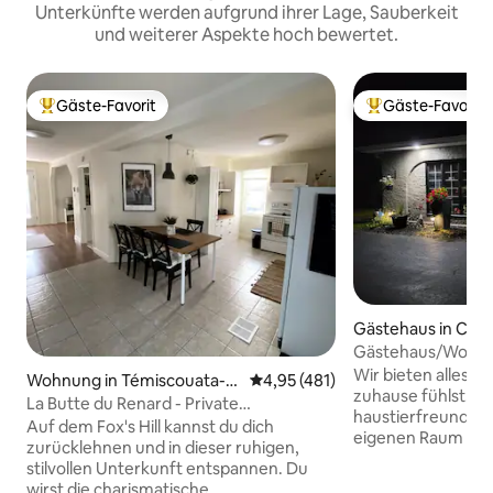
Unterkünfte werden aufgrund ihrer Lage, Sauberkeit
und weiterer Aspekte hoch bewertet.
Gäste-Favorit
Gäste-Favorit
Beliebter Gäste-Favorit.
Beliebter Gäste-F
Gästehaus in Clair
Gästehaus/Wohnung
ausgestattet, für
Wir bieten alles, d
Wohnung in Témiscouata-s
Durchschnittliche Bewertung: 4
4,95 (481)
zuhause fühlst. Wi
ur-le-Lac
La Butte du Renard - Private
haustierfreundlich. Genieße dei
Gesamtwohnung
Auf dem Fox's Hill kannst du dich
eigenen Raum mit
zurücklehnen und in dieser ruhigen,
Schlafzimmer (Kin
stilvollen Unterkunft entspannen. Du
beheizter Matratze,
wirst die charismatische