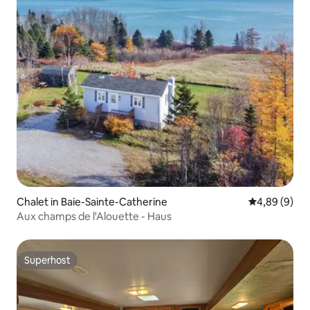
Chalet in Baie-Sainte-Catherine
Durchschnitt
4,89 (9)
Aux champs de l'Alouette - Haus
Superhost
Superhost