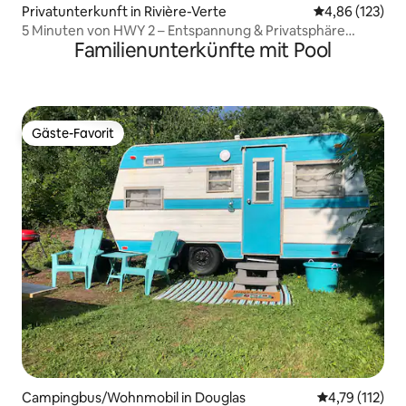
Privatunterkunft in Rivière-Verte
Durchschnittl
4,86 (123)
5 Minuten von HWY 2 – Entspannung & Privatsphäre
Familienunterkünfte mit Pool
erwarten dich!
Gäste-Favorit
Gäste-Favorit
Campingbus/Wohnmobil in Douglas
Durchschnittl
4,79 (112)