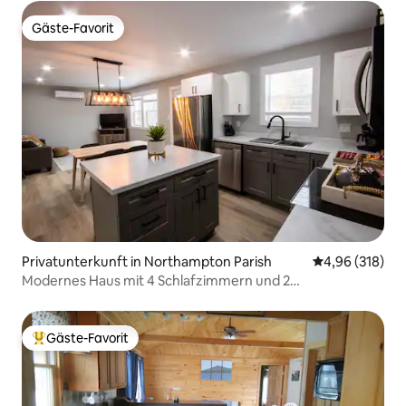
Gäste-Favorit
Gäste-Favorit
Privatunterkunft in Northampton Parish
Durchschnittli
4,96 (318)
Modernes Haus mit 4 Schlafzimmern und 2
Wohnzimmern mit Blick auf den Bach
Gäste-Favorit
Beliebter Gäste-Favorit.