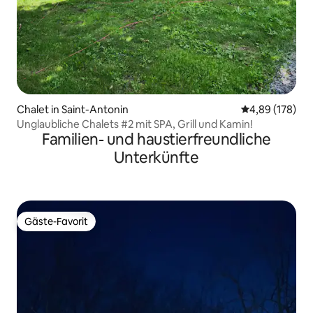
Chalet in Saint-Antonin
Durchschnittli
4,89 (178)
Unglaubliche Chalets #2 mit SPA, Grill und Kamin!
Familien- und haustierfreundliche
Unterkünfte
Gäste-Favorit
Gäste-Favorit