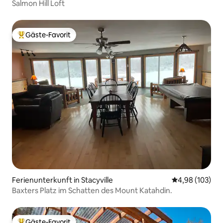
Salmon Hill Loft
Gäste-Favorit
Beliebter Gäste-Favorit.
Ferienunterkunft in Stacyville
Durchschnittli
4,98 (103)
Baxters Platz im Schatten des Mount Katahdin.
Gäste-Favorit