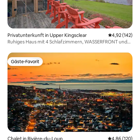
Privatunterkunft in Upper Kingsclear
Durchschnittl
4,92 (142)
Ruhiges Haus mit 4 Schlafzimmern, WASSERFRONT und
Whirlpool
Gäste-Favorit
Gäste-Favorit
Chalet in Rivière-du-Loup
Durchschnittli
4,86 (120)