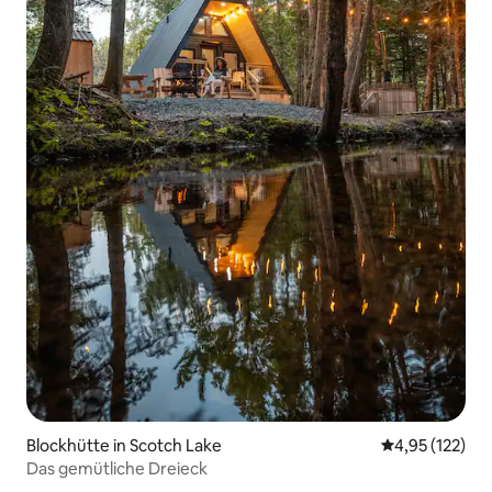
Blockhütte in Scotch Lake
Durchschnittl
4,95 (122)
Das gemütliche Dreieck