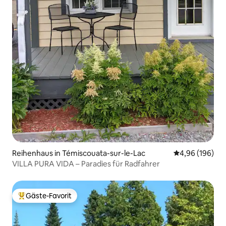
Reihenhaus in Témiscouata-sur-le-Lac
Durchschnittli
4,96 (196)
VILLA PURA VIDA – Paradies für Radfahrer
Gäste-Favorit
Beliebter Gäste-Favorit.