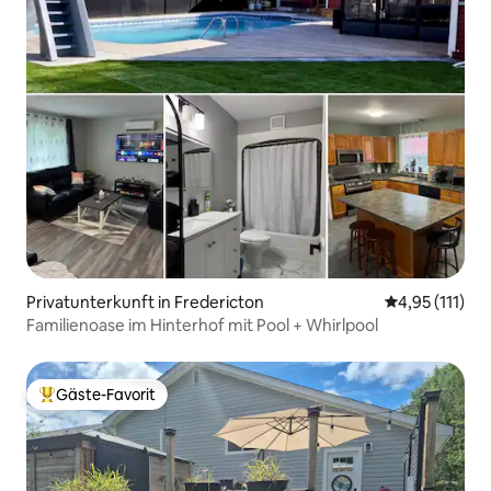
Privatunterkunft in Fredericton
Durchschnittl
4,95 (111)
Familienoase im Hinterhof mit Pool + Whirlpool
Gäste-Favorit
Beliebter Gäste-Favorit.