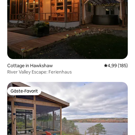
Cottage in Hawkshaw
Durchschnittli
4,99 (185)
River Valley Escape: Ferienhaus
Gäste-Favorit
Gäste-Favorit