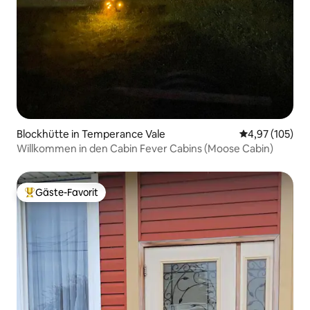
Blockhütte in Temperance Vale
Durchschnittl
4,97 (105)
Willkommen in den Cabin Fever Cabins (Moose Cabin)
Gäste-Favorit
Beliebter Gäste-Favorit.