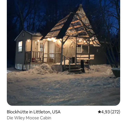
Blockhütte in Littleton, USA
Durchschnittli
4,93 (272)
Die Wiley Moose Cabin