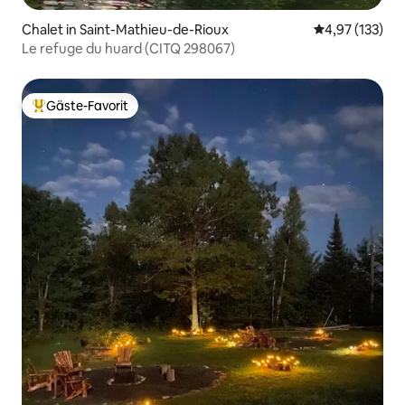
Chalet in Saint-Mathieu-de-Rioux
Durchschnittl
4,97 (133)
Le refuge du huard (CITQ 298067)
Gäste-Favorit
Beliebter Gäste-Favorit.