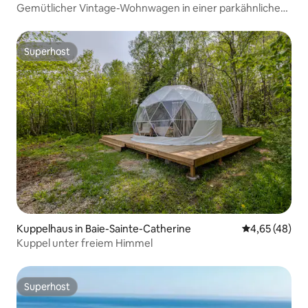
Gemütlicher Vintage-Wohnwagen in einer parkähnlichen
Umgebung
Superhost
Superhost
Kuppelhaus in Baie-Sainte-Catherine
Durchschnittl
4,65 (48)
Kuppel unter freiem Himmel
Superhost
Superhost