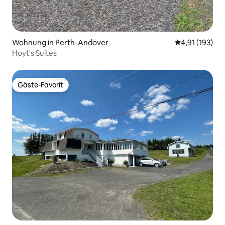
Wohnung in Perth-Andover
Durchschnittl
4,91 (193)
Hoyt's Suites
Gäste-Favorit
Gäste-Favorit