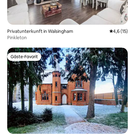
Privatunterkunft in Walsingham
Durchschnit
4,6 (15)
Pinkleton
Gäste-Favorit
Gäste-Favorit