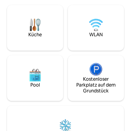
aber komplett privat. Nicht super
Dairy Shop und nat
glänzend und modern. Aber warm,
beeindruckende B
geräumig und komfortabel! Abseits der
und die Ruinen. N
ausgetretenen Pfade im Zentrum von
Spaziergang vom D
North Norfolk, gute Anbindung an die
du den Dorfladen
besten Strände und Vogelbeobachtung
Pub. Das Hotel lie
wie in der Fernsehsendung „Sam and
von Norfolk und ist
Küche
WLAN
Ade go birding“ Verfügbar für
Ausgangspunkt fü
mindestens 2 Nächte, außer im Juli,
Strände und viele 
August und September. 2. Hund 25 £
Sehenswürdigkeit
Gleich weit entfernt von K.
Lynn/Norwich
Kostenloser
Pool
Parkplatz auf dem
Grundstück