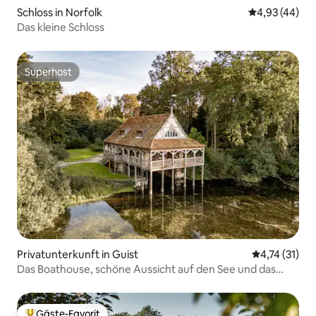
Schloss in Norfolk
Durchschnittl
4,93 (44)
Das kleine Schloss
Superhost
Superhost
Privatunterkunft in Guist
Durchschnitt
4,74 (31)
Das Boathouse, schöne Aussicht auf den See und das
Anwesen
Gäste-Favorit