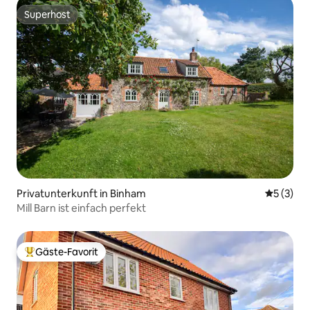
Superhost
Superhost
Privatunterkunft in Binham
Durchsch
5 (3)
Mill Barn ist einfach perfekt
Gäste-Favorit
Beliebter Gäste-Favorit.