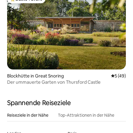
Beliebter Gäste-Favorit.
Blockhütte in Great Snoring
Durchschni
5 (49)
Der ummauerte Garten von Thursford Castle
Spannende Reiseziele
Reiseziele in der Nähe
Top-Attraktionen in der Nähe