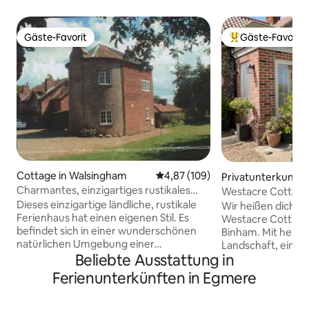
Gäste-Favorit
Gäste-Favorit
Gäste-Favorit
Beliebter Gäste-F
Cottage in Walsingham
Durchschnittliche Bewertung: 4
4,87 (109)
Privatunterkunft 
Charmantes, einzigartiges rustikales
Westacre Cottage
Ferienhaus aus dem 18. Jahrhundert
Norfolk, England
Dieses einzigartige ländliche, rustikale
Wir heißen dich h
Ferienhaus hat einen eigenen Stil. Es
Westacre Cottage
befindet sich in einer wunderschönen
Binham. Mit herrli
natürlichen Umgebung einer
Landschaft, ein gr
Beliebte Ausstattung in
denkmalgeschützten historischen
zurückzulehnen, 
Stätte, 5 Meilen von Holkham,
deinen Aufenthalt
Ferienunterkünften in Egmere
Walsingham, entfernt (Geschäft). Es
einen kurzen Spaz
befindet sich neben dem Gastgeber, ist
erwarten dich das 