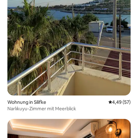
Wohnung in Silifke
Durchschnittl
4,49 (57)
Narlıkuyu-Zimmer mit Meerblick