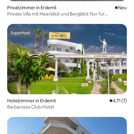
Privatzimmer in Erdemli
Neue Unt
Neu
Private Villa mit Meerblick und Bergblick Nur für
Erwachsene
Superhost
Superhost
Hotelzimmer in Erdemli
Durchschnit
4,71 (7)
Barbarossa Club-Hotel