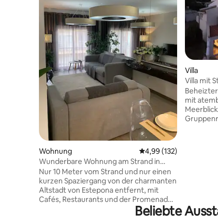
Villa
Villa mit 
Whirlpool
Beheizter
mit atem
Meerblick
Gruppenreisen. 
Gehminut
Restauran
Spielplatz
Wohnung
Durchschnittliche Bewe
4,99 (132)
verschie
Wunderbare Wohnung am Strand in
für gesel
Estepona
Nur 10 Meter vom Strand und nur einen
Grillterrasse. Privater Po
kurzen Spaziergang von der charmanten
beheizter Whirlpool
Altstadt von Estepona entfernt, mit
verschie
Cafés, Restaurants und der Promenade
mehrere R
Beliebte Ausst
direkt vor der Haustür. Diese kürzlich
leicht erreich
renovierte Wohnung befindet sich in der