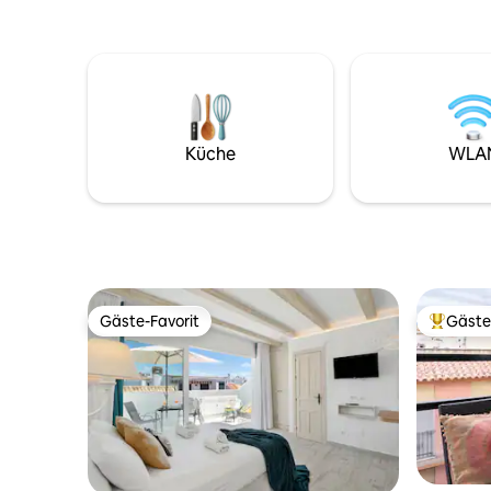
gelegene P
5. Etage mit Aufzug und ist auf Komfort
Restauran
und Qualität ausgelegt. Julienbalkone in
sowie ver
beiden Zimmern lassen Licht und
Meeresluft herein. Ideal für 2
Erwachsene. Unsere Bewertungen
sagen es am besten. Verlängerte
Winteraufenthalte (Jan.–Mär.) sind für
Küche
WLA
diejenigen verfügbar, die einen
entspannteren Lebensstil genießen
möchten. Falls du weitere Informationen
benötigst, kannst du dich gerne an uns
wenden.
Gäste-Favorit
Gäste
Gäste-Favorit
Beliebte