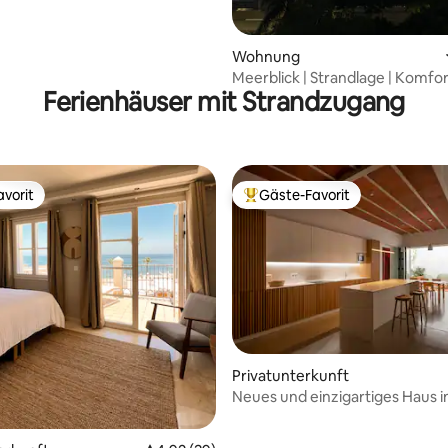
Wohnung
Meerblick | Strandlage | Komfor
Ferienhäuser mit Strandzugang
Zimmer-Wohnung
vorit
Gäste-Favorit
vorit
Beliebter Gäste-Favorit.
rtung: 4,94 von 5, 120 Bewertungen
Privatunterkunft
Neues und einzigartiges Haus i
Altstadt