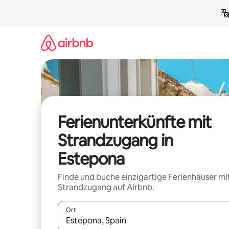
Zu
Inhalten
springen
Ferienunterkünfte mit
Strandzugang in
Estepona
Finde und buche einzigartige Ferienhäuser mi
Strandzugang auf Airbnb.
Ort
Wenn Ergebnisse verfügbar sind, navigiere mit d