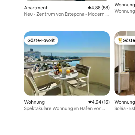
Wohnung
Apartment
Durchschnittliche Bew
4,88 (58)
Wohnung 
Neu - Zentrum von Estepona - Modern ,
Zentrum Es...
Gäste-Favorit
Gäste
Gäste-Favorit
Beliebte
Wohnung
Durchschnittliche Bew
4,94 (16)
Wohnung
Spektakuläre Wohnung im Hafen von
Soléa - E
Estepona
hell