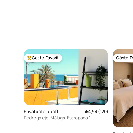
Gäste-Favorit
Gäste-Fa
Beliebter Gäste-Favorit.
Gäste-Fa
Privatunterkunft
Durchschnittliche Bewe
4,94 (120)
Pedregalejo, Málaga, Estropada 1