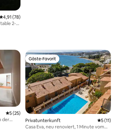
Durchschnittliche Bewertung: 4,91 von 5, 78 Bewertungen
4,91 (78)
table 2-
Gäste-Favorit
Gäste-Favorit
Durchschnittliche Bewertung: 5 von 5, 25 Bewertungen
5 (25)
n der
Privatunterkunft
Durchschnittliche
5 (11)
Casa Eva, neu renoviert, 1 Minute vom
Strand entfernt