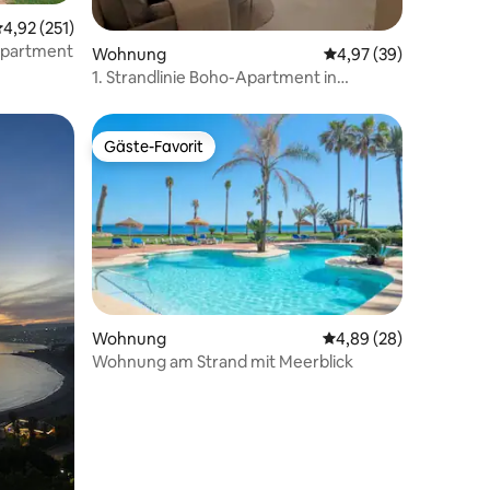
24 Bewertungen
urchschnittliche Bewertung: 4,92 von 5, 251 Bewertungen
4,92 (251)
Apartment
Wohnung
Durchschnittliche Be
4,97 (39)
1. Strandlinie Boho-Apartment in
Estepona
Gäste-Favorit
Gäste-Favorit
Wohnung
Durchschnittliche Be
4,89 (28)
Wohnung am Strand mit Meerblick
12 Bewertungen