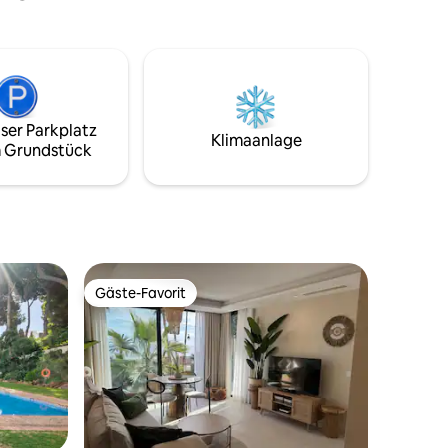
bietet.
Essbereich im Freien.
ser Parkplatz
Klimaanlage
 Grundstück
Gäste-Favorit
Gäste-Favorit