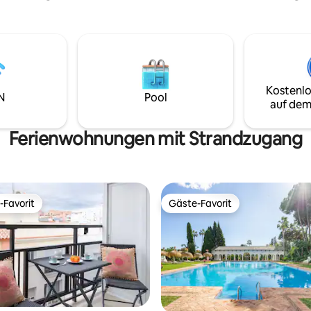
ark bietet ein tolles
Herzen von Estepona entfernt 
t für Frühstück/Mittagessen
schiedene Kinderbereiche.
Kostenlo
N
Pool
auf dem
Ferienwohnungen mit Strandzugang
-Favorit
Gäste-Favorit
r Gäste-Favorit.
Gäste-Favorit