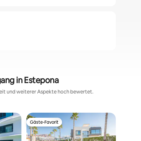
ang in Estepona
eit und weiterer Aspekte hoch bewertet.
Wohnun
Gäste-Favorit
Superho
Gäste-Favorit
Superho
Elegante
Schlafzi
Aureum L
Dachterr
begrüßen