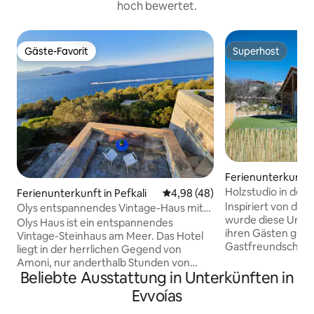
hoch bewertet.
Gäste-Favorit
Superhost
Gäste-Favorit
Superhost
Ferienunterkunft i
afti
Holzstudio in der
Ferienunterkunft in Pefkali
Durchschnittliche Bewertung: 
4,98 (48)
und Meer A
Inspiriert von den
Olys entspannendes Vintage-Haus mit
wurde diese Unte
Meerblick
Olys Haus ist ein entspannendes
ihren Gästen grie
Vintage-Steinhaus am Meer. Das Hotel
Gastfreundschaft z
liegt in der herrlichen Gegend von
für einen Zwisch
Amoni, nur anderthalb Stunden von
Flügen oder für ei
Beliebte Ausstattung in Unterkünften in
Athen, eine halbe Stunde von Korinth
Das Hotel liegt in 
und dem antiken Epidaurus und vielen
Evvoías
besten Vororte A
anderen Sehenswürdigkeiten wie
vom international