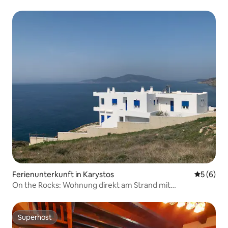
Ferienunterkunft in Karystos
Durchschn
5 (6)
On the Rocks: Wohnung direkt am Strand mit
atemberaubender Aussicht
Superhost
Superhost