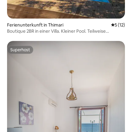
Ferienunterkunft in Thimari
Durchschn
5 (12)
Boutique 2BR in einer Villa. Kleiner Pool. Teilweise
Meerblick
Superhost
Superhost