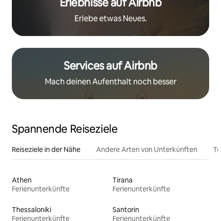
Erlebnisse auf Airbnb
Erlebe etwas Neues.
Services auf Airbnb
Mach deinen Aufenthalt noch besser
Spannende Reiseziele
Reiseziele in der Nähe
Andere Arten von Unterkünften
To
Athen
Tirana
Ferienunterkünfte
Ferienunterkünfte
Thessaloniki
Santorin
Ferienunterkünfte
Ferienunterkünfte