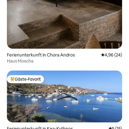
Ferienunterkunft in Chora Andros
Durchschnittl
4,96 (24)
Haus Moscha
Gäste-Favorit
Beliebter Gäste-Favorit.
Ferienunterkunft in Kea-Kythnos
Durchschn
5 (15)