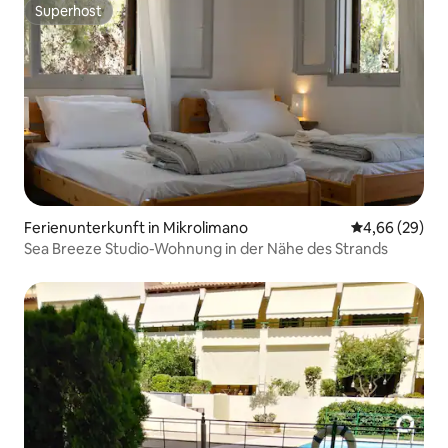
Superhost
Superhost
Ferienunterkunft in Mikrolimano
Durchschnittl
4,66 (29)
Sea Breeze Studio-Wohnung in der Nähe des Strands