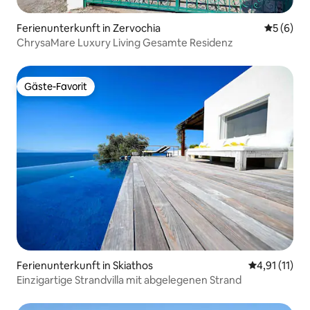
Ferienunterkunft in Zervochia
Durchschn
5 (6)
ChrysaMare Luxury Living Gesamte Residenz
Gäste-Favorit
Gäste-Favorit
Ferienunterkunft in Skiathos
Durchschnitt
4,91 (11)
Einzigartige Strandvilla mit abgelegenen Strand