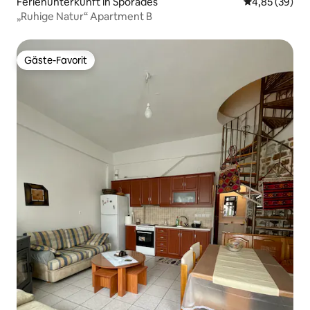
Ferienunterkunft in Sporades
Durchschnittl
4,85 (39)
„Ruhige Natur“ Apartment B
Gäste-Favorit
Gäste-Favorit