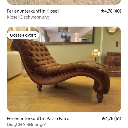
Ferienunterkunft in Kipseli
Durchschnitt
4,78 (40)
Kipseli Dachwohnung
Gäste-Favorit
Gäste-Favorit
Ferienunterkunft in Palaio Faliro
Durchschnitt
4,76 (51)
Die „CHAISElounge“