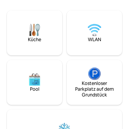
Mycenaes, Nafplion, Porto Heli und viele
und nur einen Ki
mehr entfernt. Es ist ideal, wenn du
Mittelmeer entfer
einfach nur entspannen und das Meer
bekannt für ihre 
beobachten oder etwas Sightseeing
Atmosphäre, ihre 
machen möchtest. Du hast die Wahl,
mit perfektem Mee
von den Felsen zum Meer direkt unter
Strände mit krista
dem Haus zu springen, oder einen der
Willkommen im Pa
drei Strände in der Umgebung zu
Küche
WLAN
besuchen. Die Wahl liegt bei dir.
Kostenloser
Pool
Parkplatz auf dem
Grundstück