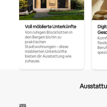
Voll möblierte Unterkünfte
Digi
Gesc
Von ruhigen Blockhütten in
den Bergen bis hin zu
Komfo
praktischen
flexi
Stadtwohnungen – diese
Beru
möblierten Unterkünfte
spezi
bieten dir Ausstattung wie
zuhause.
Ausstattu