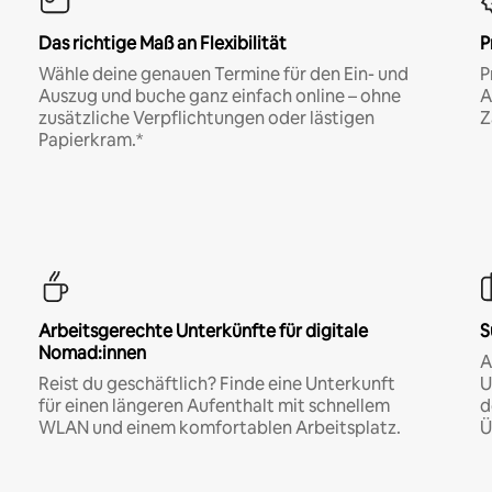
Das richtige Maß an Flexibilität
P
Wähle deine genauen Termine für den Ein- und
P
Auszug und buche ganz einfach online – ohne
A
zusätzliche Verpflichtungen oder lästigen
Z
Papierkram.*
Arbeitsgerechte Unterkünfte für digitale
S
Nomad:innen
A
Reist du geschäftlich? Finde eine Unterkunft
U
für einen längeren Aufenthalt mit schnellem
d
WLAN und einem komfortablen Arbeitsplatz.
Ü