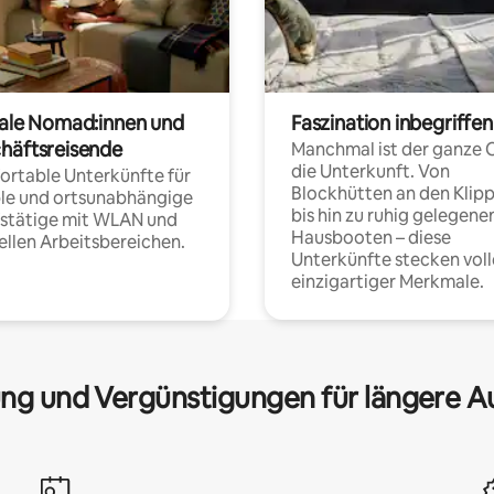
tale Nomad:innen und
Faszination inbegriffen
häftsreisende
Manchmal ist der ganze 
die Unterkunft. Von
rtable Unterkünfte für
Blockhütten an den Klip
ble und ortsunabhängige
bis hin zu ruhig gelegene
fstätige mit WLAN und
Hausbooten – diese
ellen Arbeitsbereichen.
Unterkünfte stecken voll
einzigartiger Merkmale.
ng und Vergünstigungen für längere A