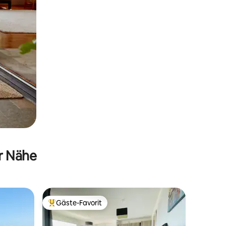
er Nähe
Gäste-Favorit
Beliebter Gäste-Favorit.