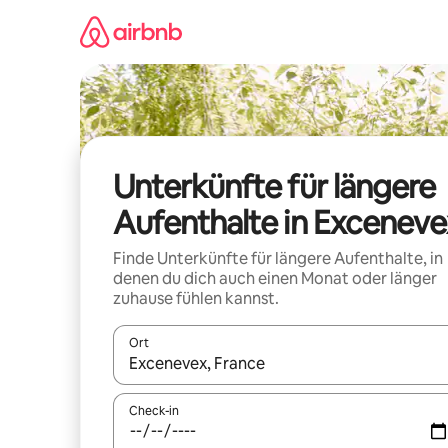
Zu
Inhalten
springen
Unterkünfte für längere
Aufenthalte in Exceneve
Finde Unterkünfte für längere Aufenthalte, in
denen du dich auch einen Monat oder länger
zuhause fühlen kannst.
Ort
Wenn Ergebnisse verfügbar sind, navigiere mit d
Check-in