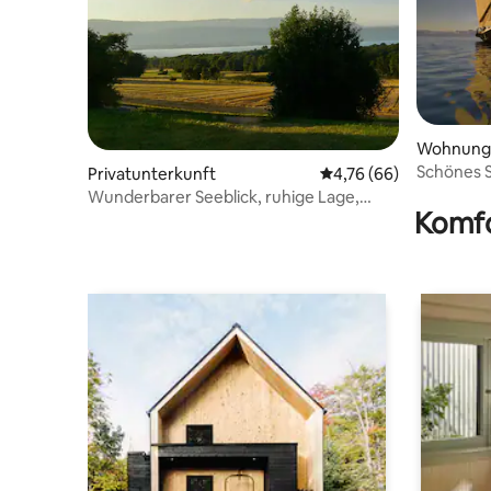
Wohnung
Schönes 
Privatunterkunft
Durchschnittliche Bew
4,76 (66)
Wunderbarer Seeblick, ruhige Lage,
Komfo
umschaltbare Klimaanlage