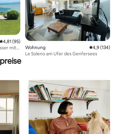
11 Bewertungen
Durchschnittliche Bewertung: 4,81 von 5, 95 Bewertungen
4,81 (95)
Wohnung
Durchschnittliche Be
4,9 (134)
ser mit
Le Soleno am Ufer des Genfersees
preise