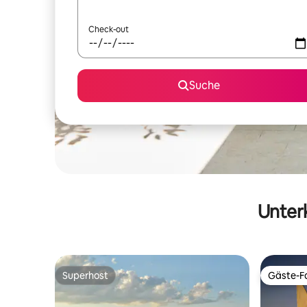
Check-out
Suche
Unterk
Superhost
Gäste-Fa
Superhost
Gäste-Fa