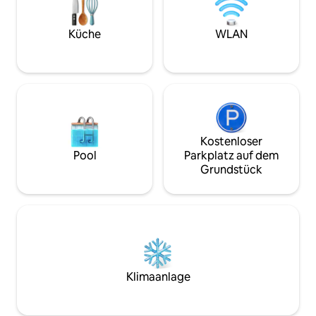
Grill und Sitzgele
Kamin, einen großen Küchentisch und
ein Spielzimmer! Draußen auf der
geschlossenen Veranda genießt du
Küche
WLAN
einen WHIRLPOOL, einen Filmprojektor
und einen individuellen
Feuerstellenbereich hinter dem Deck.
Kostenloser
Pool
Parkplatz auf dem
Grundstück
Klimaanlage