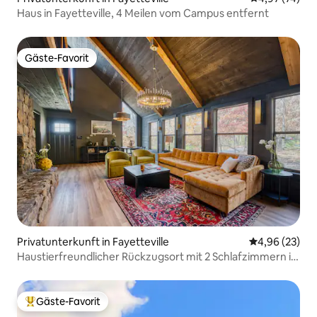
Haus in Fayetteville, 4 Meilen vom Campus entfernt
Gäste-Favorit
Gäste-Favorit
Privatunterkunft in Fayetteville
Durchschnittl
4,96 (23)
Haustierfreundlicher Rückzugsort mit 2 Schlafzimmern in
der Nähe der U of A & Downtown
Gäste-Favorit
Beliebter Gäste-Favorit.