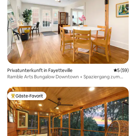
Privatunterkunft in Fayetteville
Durchschni
5 (59)
Ramble Arts Bungalow Downtown + Spaziergang zum
Platz
Gäste-Favorit
Beliebter Gäste-Favorit.