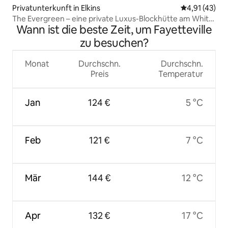
Privatunterkunft in Elkins
Durchschnitt
4,91 (43)
The Evergreen – eine private Luxus-Blockhütte am White
Wann ist die beste Zeit, um Fayetteville
River
zu besuchen?
Monat
Durchschn.
Durchschn.
Preis
Temperatur
Jan
124 €
5 °C
Feb
121 €
7 °C
Mär
144 €
12 °C
Apr
132 €
17 °C