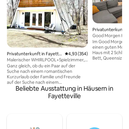
Privatunterkunft i
Good Morgen Haus
Bett/Queensize-Be
Im Good Morgen Ha
2 Meilen zur Unive
einen guten Morg
Haus mit 2 Schlaf
Privatunterkunft in Fayette
Durchschnittliche Bewertung: 4
4,93 (354)
Bett, Queensize-B
ville
Malerischer WHIRLPOOL+Spielzimmer,
Bett) und 2 Badezi
+in der Nähe von Wasser
Ganz gleich, ob du ein Paar auf der
willkommen zu hei
Suche nach einem romantischen
nur 2 Meilen vom 
Kurzurlaub oder Familie und Freunde
of Arkansas entfe
auf der Suche nach einem
ein wenig weiter a
Beliebte Ausstattung in Häusern in
unterhaltsamen Erlebnis bist, dieses
Herzen von Fayett
Haus hat alles! Die Unterkunft befindet
Fayetteville
Downtown-Viertel
sich in einer bewaldeten Unterteilung
Platz, der Dickson
von East Fayetteville. Es ist etwa eine 30-
und lokalen Resta
minütige Fahrt zur UofA. Du wirst zwei
zu Hause weiter m
Schlafzimmer und zwei Badezimmer
Tischtennisplatte
vorfinden. Unten findest du ein
Garten mit Feuers
gemütliches Wohnzimmer und einen