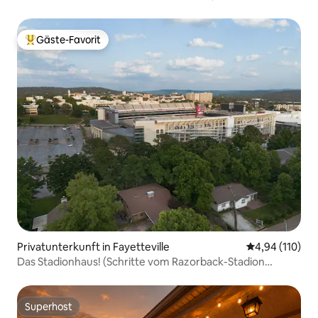
Trails
Gäste-Favorit
Beliebter Gäste-Favorit.
Privatunterkunft in Fayetteville
Durchschnittl
4,94 (110)
Das Stadionhaus! (Schritte vom Razorback-Stadion
entfernt)
Superhost
Superhost