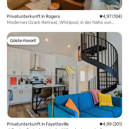
Privatunterkunft in Rogers
Durchschnittli
4,97 (104)
Modernes Ozark-Retreat, Whirlpool, in der Nähe von
Beaver Lake
Gäste-Favorit
Gäste-Favorit
Privatunterkunft in Fayetteville
Durchschnittli
4,99 (201)