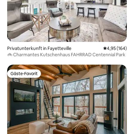
Privatunterkunft in Fayetteville
Durchschnittli
4,95 (164)
🚲 Charmantes Kutschenhaus FAHRRAD Centennial Park
Gäste-Favorit
Gäste-Favorit