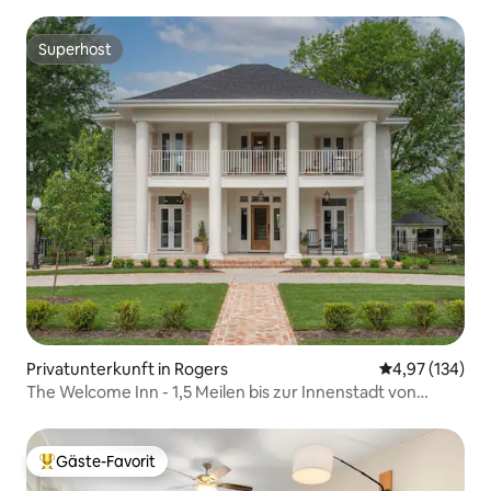
Superhost
Superhost
Privatunterkunft in Rogers
Durchschnittl
4,97 (134)
The Welcome Inn - 1,5 Meilen bis zur Innenstadt von
Rogers
Gäste-Favorit
Beliebter Gäste-Favorit.