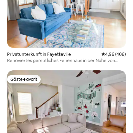
Privatunterkunft in Fayetteville
Durchschnittli
4,96 (406)
Renoviertes gemütliches Ferienhaus in der Nähe von
UofA
Gäste-Favorit
Gäste-Favorit