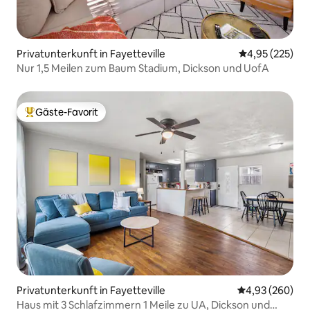
Privatunterkunft in Fayetteville
Durchschnittli
4,95 (225)
Nur 1,5 Meilen zum Baum Stadium, Dickson und UofA
Gäste-Favorit
Beliebter Gäste-Favorit.
Privatunterkunft in Fayetteville
Durchschnittli
4,93 (260)
Haus mit 3 Schlafzimmern 1 Meile zu UA, Dickson und