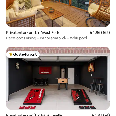
Privatunterkunft in West Fork
Durchschnittli
4,96 (165)
Redwoods Rising – Panoramablick – Whirlpool
Gäste-Favorit
Beliebter Gäste-Favorit.
Privatunterkunft in Fayetteville
Durchschnitt
4,97 (74)