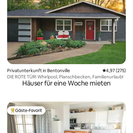
Privatunterkunft in Bentonville
Durchschnittli
4,97 (275)
DIE ROTE TÜR! Whirlpool, Planschbecken, Familienurlaub!
Häuser für eine Woche mieten
Gäste-Favorit
Beliebter Gäste-Favorit.