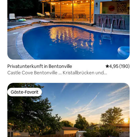
Privatunterkunft in Bentonville
Durchschnittli
4,95 (190)
Castle Cove Bentonville … Kristallbrücken und
Wanderwege
Gäste-Favorit
Gäste-Favorit