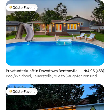
Gäste-Favorit
Beliebter Gäste-Favorit.
Privatunterkunft in Downtown Bentonville
Durchschnittli
4,96 (458)
Pool/Whirlpool, Feuerstelle, Mile to Slaughter Pen und
Stadt
Gäste-Favorit
Beliebter Gäste-Favorit.