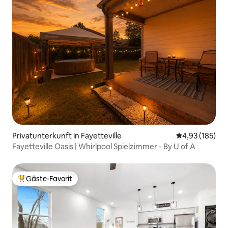
Privatunterkunft in Fayetteville
Durchschnittl
4,93 (185)
Fayetteville Oasis | Whirlpool Spielzimmer - By U of A
Gäste-Favorit
Beliebter Gäste-Favorit.