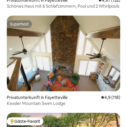
Privatunterkunft in Fayetteville
Durchschnittl
4,97 (132)
Schönes Haus mit 6 Schlafzimmern, Pool und 2 Whirlpools
Superhost
Superhost
Privatunterkunft in Fayetteville
Durchschnitt
4,9 (118)
Kessler Mountain Swim Lodge
Gäste-Favorit
Beliebter Gäste-Favorit.