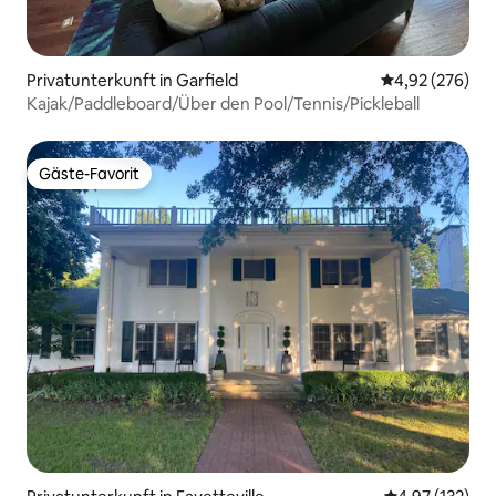
Privatunterkunft in Garfield
Durchschnittli
4,92 (276)
Kajak/Paddleboard/Über den Pool/Tennis/Pickleball
Gäste-Favorit
Gäste-Favorit