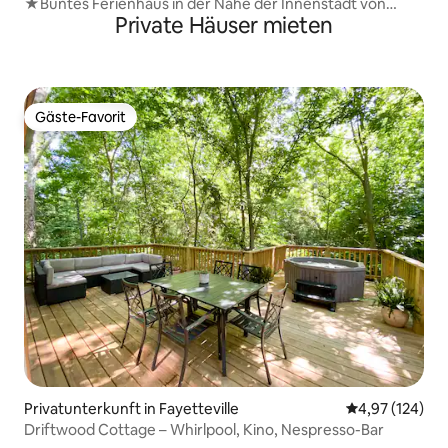
★Buntes Ferienhaus in der Nähe der Innenstadt von
Private Häuser mieten
Fayetteville ★
Gäste-Favorit
Gäste-Favorit
Privatunterkunft in Fayetteville
Durchschnittl
4,97 (124)
Driftwood Cottage – Whirlpool, Kino, Nespresso-Bar