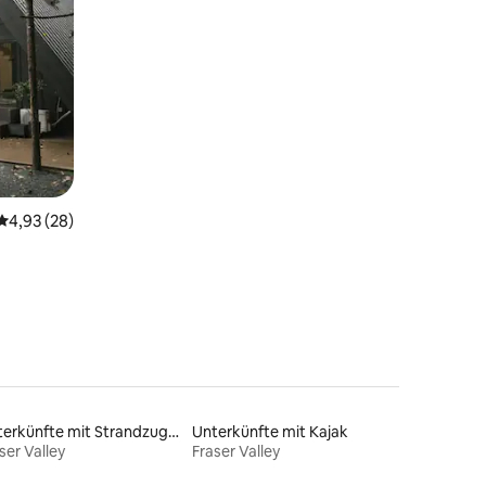
Durchschnittliche Bewertung: 4,93 von 5, 28 Bewertungen
4,93 (28)
Unterkünfte mit Strandzugang
Unterkünfte mit Kajak
ser Valley
Fraser Valley