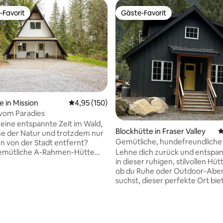
-Favorit
Gäste-Favorit
r Gäste-Favorit.
Gäste-Favorit
ewertung: 5 von 5, 143 Bewertungen
e in Mission
Durchschnittliche Bewertung: 4,95 von 5, 1
4,95 (150)
 vom Paradies
r eine entspannte Zeit im Wald,
Blockhütte in Fraser Valley
D
he der Natur und trotzdem nur
Gemütliche, hundefreundliche
n von der Stadt entfernt?
Whirlpool und Feuerstelle
Lehne dich zurück und entspan
emütliche A-Rahmen-Hütte
in dieser ruhigen, stilvollen Hütt
sich auf einem 4 Hektar großen
ob du Ruhe oder Outdoor-Abe
k und ist von alten Bäumen
suchst, dieser perfekte Ort bie
 Genieße die beruhigenden
beides. Bereite ein Festmahl in
e eines nahe gelegenen
ausgestatteten Küche zu oder
om Hauptschlafzimmer aus.
ein Glas Wein auf der schönen
 ist perfekt für den 4x4-
überdachten Terrasse neben d
ten, nur wenige Minuten von