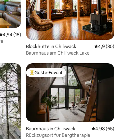
22 Bewertungen
Durchschnittliche Bewertung: 4,94 von 5, 18 Bewertungen
4,94 (18)
re
Blockhütte in Chilliwack
Durchschnittliche B
4,9 (30)
Baumhaus am Chilliwack Lake
Gäste-Favorit
Beliebter Gäste-Favorit.
39 Bewertungen
Baumhaus in Chilliwack
Durchschnittliche Be
4,98 (65)
Rückzugsort für Bergtherapie