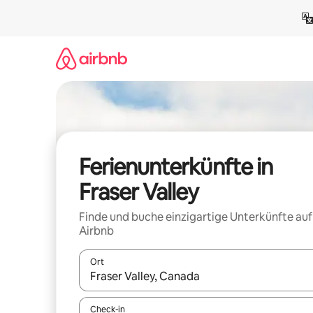
Zu
Inhalten
springen
Ferienunterkünfte in
Fraser Valley
Finde und buche einzigartige Unterkünfte auf
Airbnb
Ort
Wenn Ergebnisse verfügbar sind, navigiere mit d
Check-in