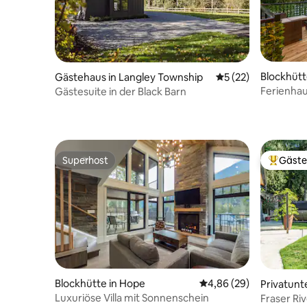
Blockhütte
Gästehaus in Langley Township
Durchschnittliche 
5 (22)
Ferienhau
Gästesuite in der Black Barn
Superhost
Gäste
Superhost
Beliebte
Blockhütte in Hope
Durchschnittliche Bew
4,86 (29)
Privatunt
Luxuriöse Villa mit Sonnenschein
Fraser Ri