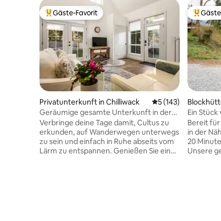
Gäste-Favorit
Gäste
Beliebter Gäste-Favorit.
Beliebte
Privatunterkunft in Chilliwack
Durchschnittliche B
5 (143)
Blockhütt
Geräumige gesamte Unterkunft in der
Ein Stück
Nähe von Cultus AC & eigene Terrasse
Verbringe deine Tage damit, Cultus zu
Bereit fü
erkunden, auf Wanderwegen unterwegs
in der Nä
zu sein und einfach in Ruhe abseits vom
20 Minute
Lärm zu entspannen. Genießen Sie einen
Unsere g
gemütlichen Abend zu Hause mit viel
befindet 
Platz zum Entspannen. • 🏡 Vollständig
Grundstüc
privates, zweistöckiges Haus – Keine
umgeben.
gemeinsam genutzten Bereiche,
Geräusch
absolute Ruhe • ✨ Geräumig und
Baches v
komfortabel – 1300 Quadratfuß +
Dieser Ort
Klimaanlage • 📍 Erstklassige Lage –
Enthusias