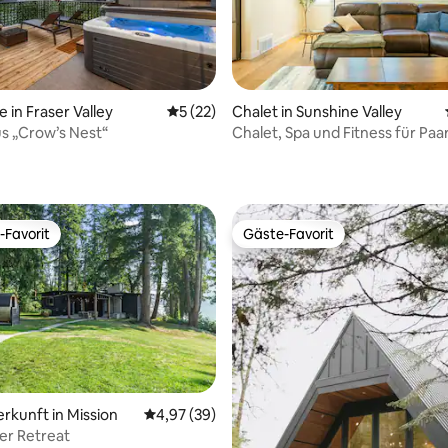
 in Fraser Valley
Durchschnittliche Bewertung: 5 von 5, 
5 (22)
Chalet in Sunshine Valley
Bewertung: 5 von 5, 22 Bewertungen
s „Crow’s Nest“
Chalet, Spa und Fitness für Paa
-Favorit
Gäste-Favorit
r Gäste-Favorit.
Gäste-Favorit
ertung: 4,86 von 5, 29 Bewertungen
erkunft in Mission
Durchschnittliche Bewertung: 4,97 von 5, 
4,97 (39)
ver Retreat