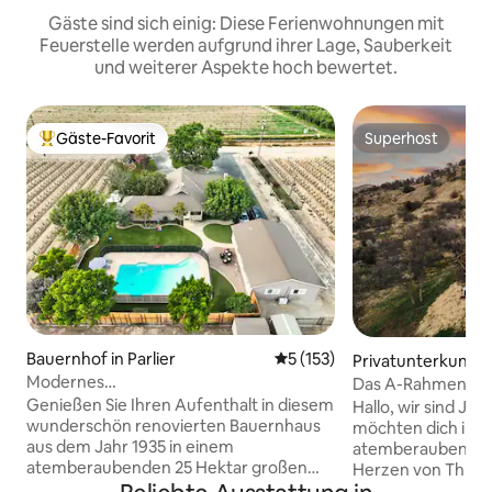
Gäste sind sich einig: Diese Ferienwohnungen mit
Feuerstelle werden aufgrund ihrer Lage, Sauberkeit
und weiterer Aspekte hoch bewertet.
Gäste-Favorit
Superhost
Beliebter Gäste-Favorit.
Superhost
Bauernhof in Parlier
Durchschnittliche Bewertung
5 (153)
Privatunterkunft i
vers
Modernes
Das A-Rahmen-Hau
Bauernhaus•Haustier•Pool•Spiele
Aussicht
Genießen Sie Ihren Aufenthalt in diesem
Hallo, wir sind Joh
wunderschön renovierten Bauernhaus
möchten dich in 
aus dem Jahr 1935 in einem
atemberaubende
atemberaubenden 25 Hektar großen
Herzen von Three
Weinberg. Ruhig und ländlich, aber
heißen. Genieße d