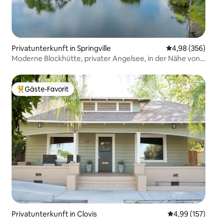
Privatunterkunft in Springville
Durchschnittli
4,98 (356)
Moderne Blockhütte, privater Angelsee, in der Nähe von
Sequoias
Gäste-Favorit
Beliebter Gäste-Favorit.
Privatunterkunft in Clovis
Durchschnittl
4,99 (157)