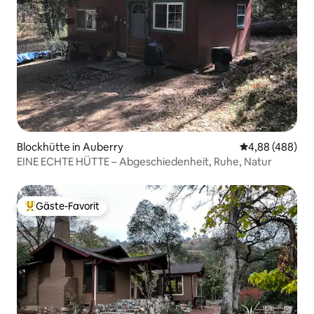
Blockhütte in Auberry
Durchschnittli
4,88 (488)
EINE ECHTE HÜTTE – Abgeschiedenheit, Ruhe, Natur
Gäste-Favorit
Beliebter Gäste-Favorit.