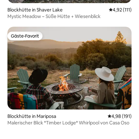
Blockhütte in Shaver Lake
Durchschnittl
4,92 (111)
Mystic Meadow ~ Süße Hütte + Wiesenblick
Gäste-Favorit
Gäste-Favorit
Blockhütte in Mariposa
Durchschnittl
4,98 (191)
Malerischer Blick *Timber Lodge* Whirlpool von Casa Oso