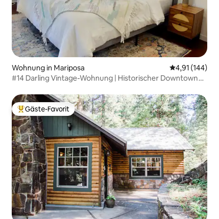
Wohnung in Mariposa
Durchschnittl
4,91 (144)
#14 Darling Vintage-Wohnung | Historischer Downtown
Strip
Gäste-Favorit
Beliebter Gäste-Favorit.