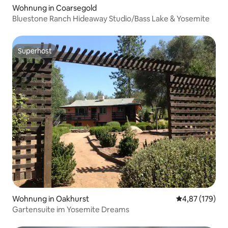
Wohnung in Coarsegold
Bluestone Ranch Hideaway Studio/Bass Lake & Yosemite
Superhost
Superhost
Wohnung in Oakhurst
Durchschnittl
4,87 (179)
Gartensuite im Yosemite Dreams