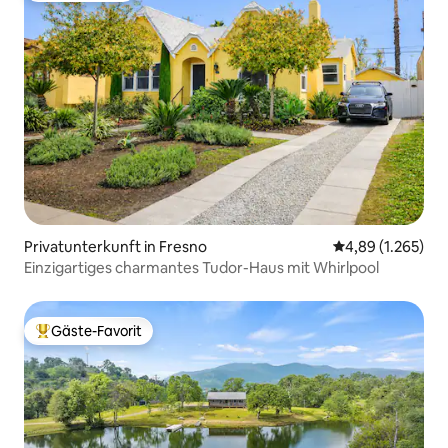
Privatunterkunft in Fresno
Durchschnittlic
4,89 (1.265)
Einzigartiges charmantes Tudor-Haus mit Whirlpool
Gäste-Favorit
Beliebter Gäste-Favorit.