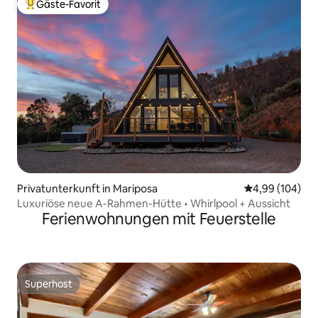
Gäste-Favorit
Beliebter Gäste-Favorit.
Privatunterkunft in Mariposa
Durchschnittli
4,99 (104)
Luxuriöse neue A-Rahmen-Hütte • Whirlpool + Aussicht
Ferienwohnungen mit Feuerstelle
Superhost
Superhost