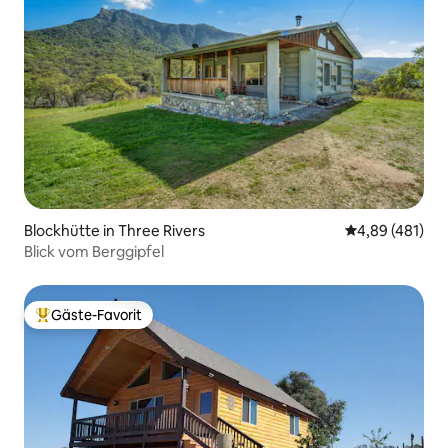
Blockhütte in Three Rivers
Durchschnittli
4,89 (481)
Blick vom Berggipfel
Gäste-Favorit
Beliebter Gäste-Favorit.