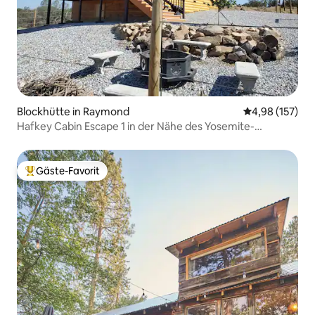
Blockhütte in Raymond
Durchschnittl
4,98 (157)
Hafkey Cabin Escape 1 in der Nähe des Yosemite-
Nationalparks
Gäste-Favorit
Beliebter Gäste-Favorit.