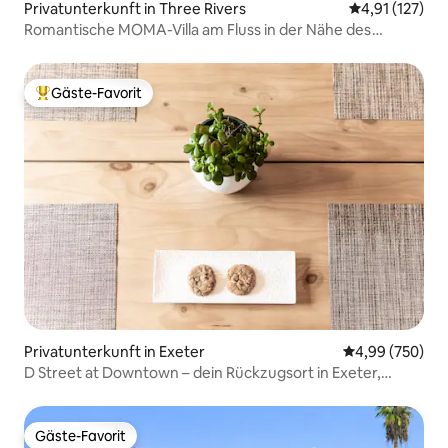
Privatunterkunft in Three Rivers
Durchschnittl
4,91 (127)
Romantische MOMA-Villa am Fluss in der Nähe des
Nationalparks
Gäste-Favorit
Beliebter Gäste-Favorit.
Privatunterkunft in Exeter
Durchschnittli
4,99 (750)
D Street at Downtown – dein Rückzugsort in Exeter,
Kalifornien
Gäste-Favorit
Gäste-Favorit