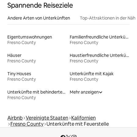
Spannende Reiseziele
Andere Arten von Unterkünften
Top-Attraktionen in der Näh
Eigentumswohnungen
Familienfreundliche Unterkünfte
Fresno County
Fresno County
Häuser
Haustierfreundliche Unterkünfte
Fresno County
Fresno County
Tiny Houses
Unterkünfte mit Kajak
Fresno County
Fresno County
Unterkünfte mit behindertengerechtem WC
Mehr anzeigen
Fresno County
Airbnb
Vereinigte Staaten
Kalifornien
Fresno County
Unterkünfte mit Feuerstelle