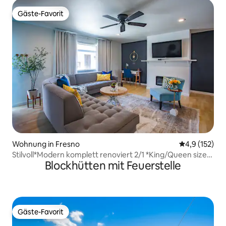
Gäste-Favorit
Gäste-Favorit
Wohnung in Fresno
Durchschnitt
4,9 (152)
Stilvoll*Modern komplett renoviert 2/1 *King/Queen size
Blockhütten mit Feuerstelle
Bett
Gäste-Favorit
Gäste-Favorit