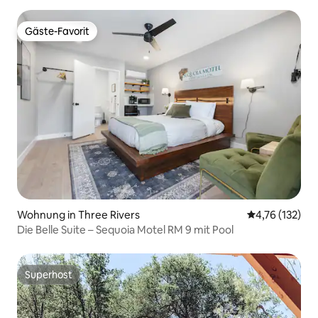
Gäste-Favorit
Gäste-Favorit
Wohnung in Three Rivers
Durchschnittl
4,76 (132)
Die Belle Suite – Sequoia Motel RM 9 mit Pool
Superhost
Superhost