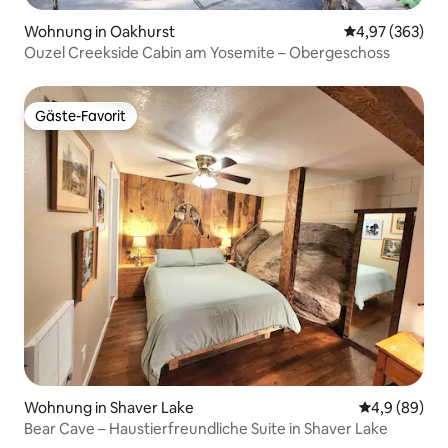
Wohnung in Oakhurst
Durchschnittli
4,97 (363)
Ouzel Creekside Cabin am Yosemite – Obergeschoss
Gäste-Favorit
Gäste-Favorit
Wohnung in Shaver Lake
Durchschnitt
4,9 (89)
Bear Cave – Haustierfreundliche Suite in Shaver Lake