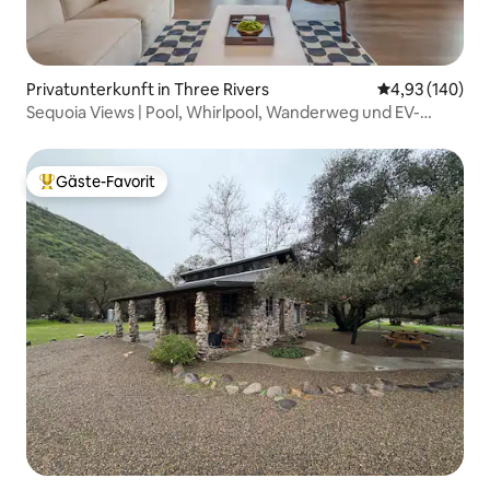
Privatunterkunft in Three Rivers
Durchschnittli
4,93 (140)
Sequoia Views | Pool, Whirlpool, Wanderweg und EV-
Ladegerät
Gäste-Favorit
Beliebter Gäste-Favorit.