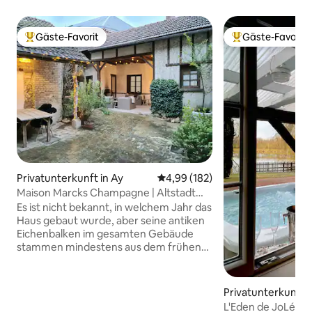
Gäste-Favorit
Gäste-Favorit
Beliebter Gäste-Favorit.
Beliebter Gäste-F
Privatunterkunft in Ay
Durchschnittliche Bewertung: 4
4,99 (182)
Maison Marcks Champagne | Altstadt
von Ay
Es ist nicht bekannt, in welchem Jahr das
Haus gebaut wurde, aber seine antiken
Eichenbalken im gesamten Gebäude
stammen mindestens aus dem frühen
17. Jahrhundert. Hohe Decken bieten
einen geräumigen und luftigen sowie
sehr gemütlichen Raum auf drei Etagen.
Privatunterkunft i
Der Innenhof verfügt über einen
L'Eden de JoLéo: 