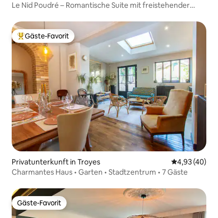
Le Nid Poudré – Romantische Suite mit freistehender
Badewanne
Gäste-Favorit
Beliebter Gäste-Favorit.
Privatunterkunft in Troyes
Durchschnittl
4,93 (40)
Charmantes Haus • Garten • Stadtzentrum • 7 Gäste
Gäste-Favorit
Gäste-Favorit