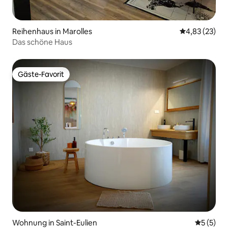
Reihenhaus in Marolles
Durchschnitt
4,83 (23)
Das schöne Haus
Gäste-Favorit
Gäste-Favorit
Wohnung in Saint-Eulien
Durchsch
5 (5)