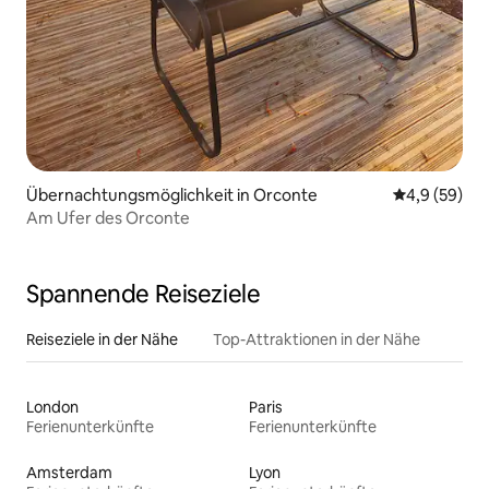
Übernachtungsmöglichkeit in Orconte
Durchschnitt
4,9 (59)
Am Ufer des Orconte
Spannende Reiseziele
Reiseziele in der Nähe
Top-Attraktionen in der Nähe
London
Paris
Ferienunterkünfte
Ferienunterkünfte
Amsterdam
Lyon