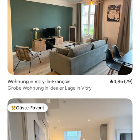
Wohnung in Vitry-le-François
Durchschnittl
4,86 (79)
Große Wohnung in idealer Lage in Vitry
Gäste-Favorit
Beliebter Gäste-Favorit.