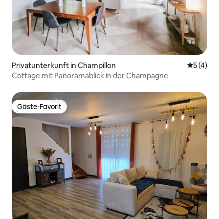
Privatunterkunft in Champillon
Durchsch
5 (4)
Cottage mit Panoramablick in der Champagne
Gäste-Favorit
Gäste-Favorit