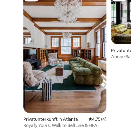
Privatunt
Abode Sau
Thtr, Gy
Privatunterkunft in Atlanta
Durchschnittliche B
4,75 (4)
Royally Yours: Walk to BeltLine & FIFA
MARTA