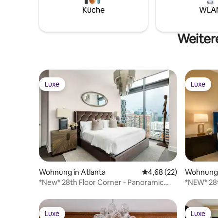
Book your stay today. Dates fill fast. 📅
drive awa
Küche
WLA
Weitere
Luxe
Luxe
Luxe
Luxe
Wohnung in Atlanta
Durchschnittliche Bew
4,68 (22)
Wohnung 
*New* 28th Floor Corner - Panoramic
*NEW* 28t
Penthouse
Luxe
Luxe
Luxe
Luxe