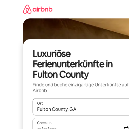
Zu
Inhalten
springen
Luxuriöse
Ferienunterkünfte in
Fulton County
Finde und buche einzigartige Unterkünfte auf
Airbnb
Ort
Wenn Ergebnisse verfügbar sind, navigiere mit d
Check-in