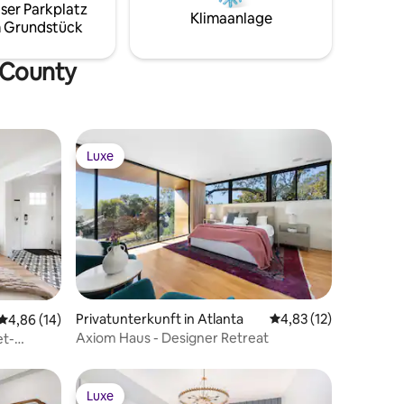
ser Parkplatz
and additional fees.
Klimaanlage
 Grundstück
n County
Luxe
Luxe
15 Bewertungen
Privatunterkunft in Atlanta
Durchschnittliche Be
4,83 (12)
Durchschnittliche Bewertung: 4,86 von 5, 14 Bewertungen
4,86 (14)
Axiom Haus - Designer Retreat
et-
Luxe
Luxe