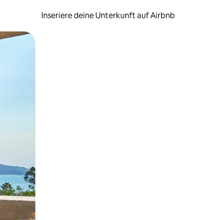
Inseriere deine Unterkunft auf Airbnb
h Berühren oder Wischgesten.