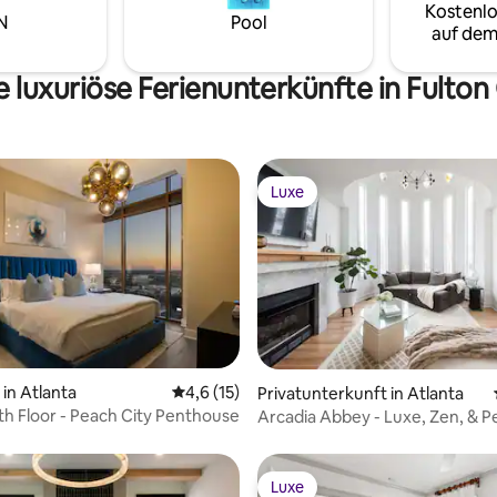
Kostenlo
y from downtown Atlanta.
N
Pool
auf dem
 luxuriöse Ferienunterkünfte in Fulto
Luxe
Luxe
ertung: 4,68 von 5, 22 Bewertungen
in Atlanta
Durchschnittliche Bewertung: 4,6 von 5, 
4,6 (15)
Privatunterkunft in Atlanta
h Floor - Peach City Penthouse
Arcadia Abbey - Luxe, Zen, & P
Friendly Getaway!
Luxe
Luxe