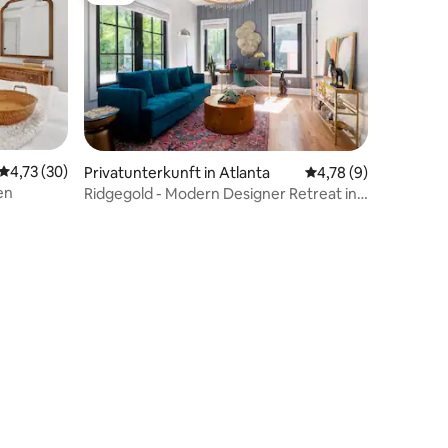
Durchschnittliche Bewertung: 4,73 von 5, 30 Bewertungen
4,73 (30)
12 Bewertungen
Privatunterkunft in Atlanta
Durchschnittliche B
4,78 (9)
en
Ridgegold - Modern Designer Retreat in
Atlanta!