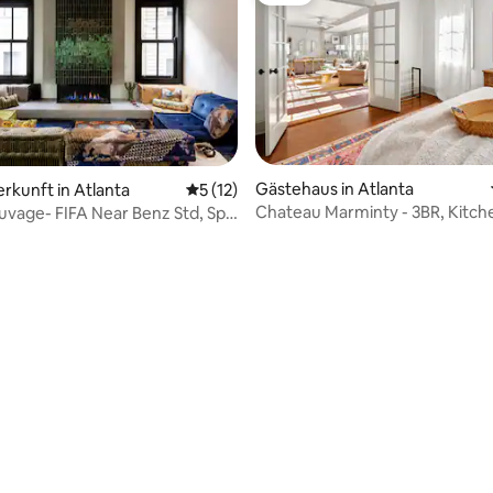
Gästehaus in Atlanta
erkunft in Atlanta
Durchschnittliche Bewertung: 5 von 5, 
5 (12)
Chateau Marminty - 3BR, Kitch
vage- FIFA Near Benz Std, Spa
m
ewertung: 4,75 von 5, 4 Bewertungen