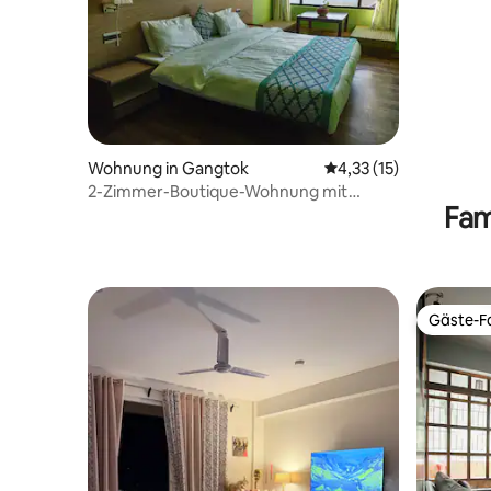
Wohnung in Gangtok
Durchschnittliche Be
4,33 (15)
2-Zimmer-Boutique-Wohnung mit
Fam
Badewannen in Gangtok
Gäste-Fa
Gäste-Fa