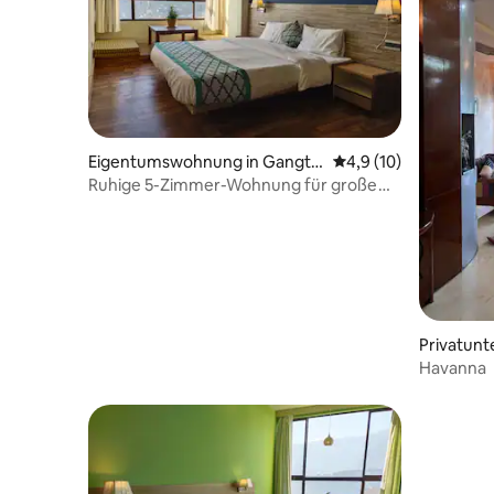
Eigentumswohnung in Gangto
Durchschnittliche Be
4,9 (10)
k
Ruhige 5-Zimmer-Wohnung für große
Gruppen
Privatunt
Havanna