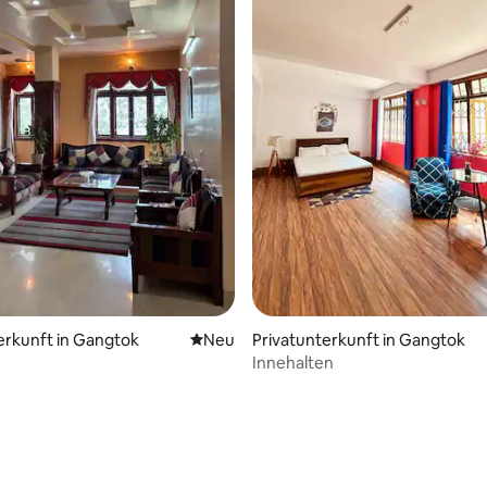
wertung: 4,9 von 5, 10 Bewertungen
erkunft in Gangtok
Neue Unterkunft
Neu
Privatunterkunft in Gangtok
Innehalten