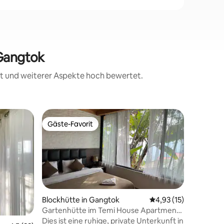
 Gangtok
eit und weiterer Aspekte hoch bewertet.
Wohnung
Gäste-Favorit
Gäste-F
Gäste-Favorit
Gäste-F
Suite mi
Casa
Nimm die 
Unterkunf
Unterhal
Homestay 
gestaltet
um unser
Komfort u
Blockhütte in Gangtok
Durchschnittliche Be
4,93 (15)
auch wen
Gartenhütte im Temi House Apartment,
arbeiten möchte. S
Gangtok
Dies ist eine ruhige, private Unterkunft in