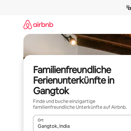
Zu
Inhalten
springen
Familienfreundliche
Ferienunterkünfte in
Gangtok
Finde und buche einzigartige
familienfreundliche Unterkünfte auf Airbnb.
Ort
Wenn Ergebnisse verfügbar sind, navigiere mit d