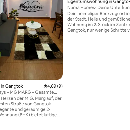
Eigentumswohnung in Gangto
Numa Homes- Deine Unterkunf
Herzen von Gangtok
Dein heimeliger Rückzugsort i
der Stadt. Helle und gemütlich
Wohnung im 2. Stock im Zentr
Gangtok, nur wenige Schritte
Marg entfernt. Mit Cafés, Rest
und Geldautomaten innerhalb 
Minute zu Fuß und Taxis, die lei
verfügbar sind, bist du perfekt
um die Stadt zu erkunden. Die
geräumige, luftige und minimal
Wohnung verbindet Komfort m
erstklassigen Gefühl und ist so
idealer Ausgangspunkt für Paa
Alleinreisende oder Familien, d
in Gangtok
Durchschnittliche Bewertung: 4,89 von 5,
4,89 (9)
erholsamen Aufenthalt suchen. 
tays – MG MARG – Gesamte
lass dich nieder und genieße de
Wohnung
Herzen der M.G. Marg auf, der
Zuhause in Gangtok.
sten Straße von Gangtok.
legante und geräumige 2-
ohnung (BHK) bietet luftige
 Bewertung: 5 von 5, 21 Bewertungen
me, komfortable Schlafzimmer
lbetten, eine voll