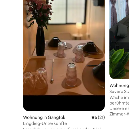
Wohnung 
Suvera S
private 
Wache im 
berühmte
Unsere e
Zimmer-W
Wohnung in Gangtok
Durchschnittliche
5 (21)
Innenräu
Lingding-Unterkünfte
mit Doppe