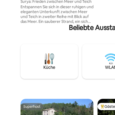
Surya: Frieden zwischen Meer und Teich
am Ufer d
Entspannen Sie sich in dieser ruhigen und
Route 2 m
eleganten Unterkunft zwischen Meer
Bettwäsc
und Teich in zweiter Reihe mit Blick auf
Verfügung
das Meer. Ein sauberer Strand, ein sich
weiteres 
Beliebte Ausst
ständig veränderndes Meer und
Pers) auf
unglaubliche Sonnenaufgänge und
von Montp
Sonnenuntergänge. Diese Wohnung
Cevenne
(zwischen Strand, Natur und Städten) ist
der ideale Ausgangspunkt, um unsere
schöne Region in einer luxuriösen und
designorientierten Umgebung mit allem
gewünschten modernen Komfort zu
erkunden… Faulenzen auf der Terrasse
Küche
WLA
oder Spaziergang am Strand, Radfahren,
Paddeln, Seekajak? Alles ist möglich und
nichts ist verpflichtend.
Superhost
Gäste
Superhost
Beliebte