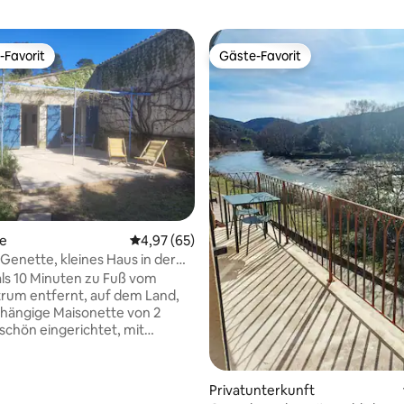
-Favorit
Gäste-Favorit
r Gäste-Favorit.
Gäste-Favorit
te
Durchschnittliche Bewertung: 4,97 von 5, 
4,97 (65)
 Genette, kleines Haus in der
Vidourle
ls 10 Minuten zu Fuß vom
rum entfernt, auf dem Land,
hängige Maisonette von 2
chön eingerichtet, mit
vor, unter einer Pergola. Küche
rkplatz und
plett eingezäunt). Freier
 Bewertung: 5 von 5, 8 Bewertungen
Privatunterkunft
 den 3 ha des Reitgrundstücks