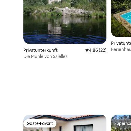
Privatunt
Ferienhau
Privatunterkunft
Durchschnittliche Bew
4,86 (22)
Cevenne
Die Mühle von Salelles
Gäste-Favorit
Superho
Gäste-Favorit
Superho