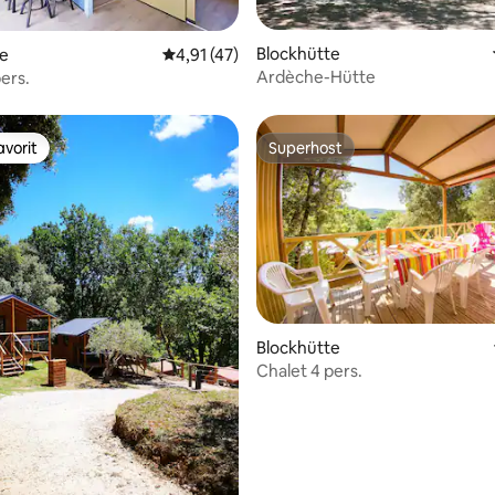
Blockhütte
ertung: 4,88 von 5, 34 Bewertungen
te
Durchschnittliche Bewertung: 4,91 von 5, 
4,91 (47)
Ardèche-Hütte
ers.
vorit
Superhost
vorit
Superhost
Blockhütte
Chalet 4 pers.