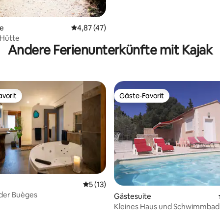
wertung: 4,9 von 5, 39 Bewertungen
te
Durchschnittliche Bewertung: 4,87 von 5, 
4,87 (47)
Hütte
Andere Ferienunterkünfte mit Kajak
vorit
Gäste-Favorit
vorit
Gäste-Favorit
Durchschnittliche Bewertung: 5 von 5, 
5 (13)
 der Buèges
Gästesuite
Kleines Haus und Schwimmbad 
Nähe von Uzès