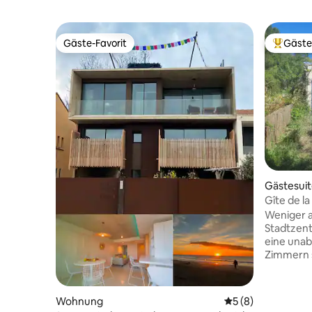
Gäste-Favorit
Gäste
Gäste-Favorit
Beliebte
Gästesui
Gîte de la
Nähe der 
Weniger a
Stadtzent
eine unab
Zimmern s
Terrasse 
ausgestattet. Privater Pa
Garten (kom
Wohnung
Durchschnittliche
5 (8)
Zugang zu