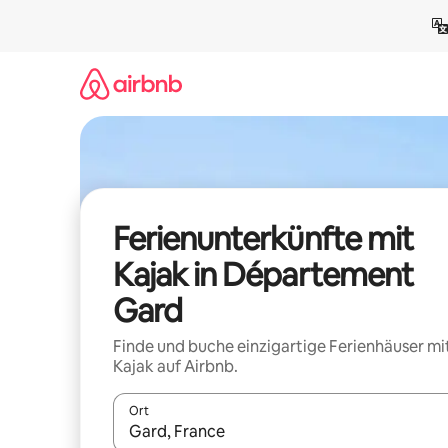
Zu
Inhalten
springen
Ferienunterkünfte mit
Kajak in Département
Gard
Finde und buche einzigartige Ferienhäuser mi
Kajak auf Airbnb.
Ort
Wenn Ergebnisse verfügbar sind, navigiere mit d