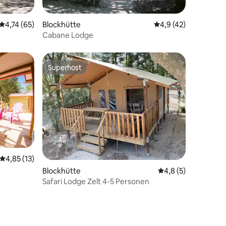
Durchschnittliche Bewertung: 4,74 von 5, 65 Bewertungen
4,74 (65)
Blockhütte
Durchschnittliche B
4,9 (42)
47 Bewertungen
Cabane Lodge
Superhost
Superhost
Durchschnittliche Bewertung: 4,85 von 5, 13 Bewertungen
4,85 (13)
Blockhütte
Durchschnittliche 
4,8 (5)
Safari Lodge Zelt 4-5 Personen