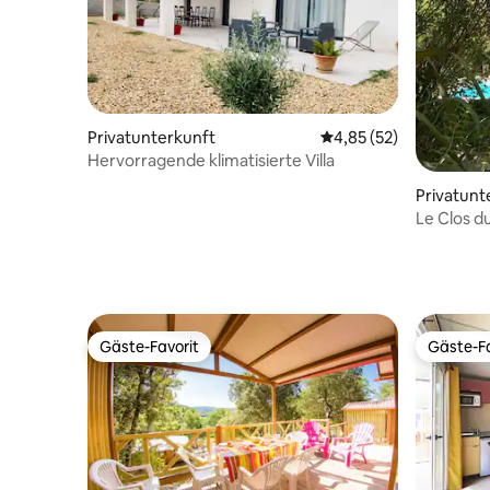
Privatunterkunft
Durchschnittliche Bew
4,85 (52)
Hervorragende klimatisierte Villa
Privatunt
Le Clos d
Barjac
Gäste-Favorit
Gäste-Fa
Gäste-Favorit
Gäste-Fa