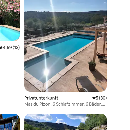
14 Bewertungen
Durchschnittliche Bewertung: 4,69 von 5, 13 Bewertungen
4,69 (13)
Privatunterkunft
Durchschnittliche
5 (30)
Mas du Pizon, 6 Schlafzimmer, 6 Bäder,
klimatisiert, privater Pool