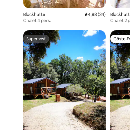
Blockhütte
Durchschnittliche Bew
4,88 (34)
Blockhüt
Chalet 4 pers.
Chalet 2 p
Superhost
Gäste-Fa
Superhost
Gäste-Fa