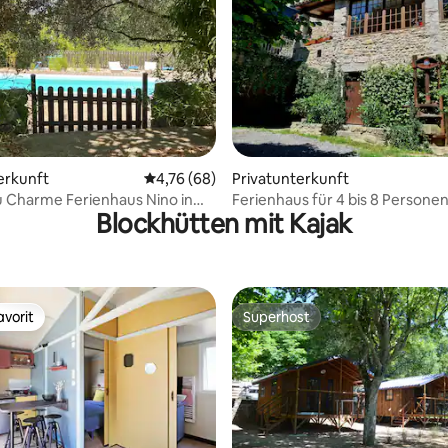
ertung: 4,85 von 5, 52 Bewertungen
erkunft
Durchschnittliche Bewertung: 4,76 von 5, 
4,76 (68)
Privatunterkunft
u Charme Ferienhaus Nino in
Ferienhaus für 4 bis 8 Personen Mai, Juni
Blockhütten mit Kajak
September
vorit
Superhost
vorit
Superhost