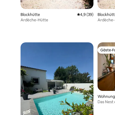
Blockhütte
Durchschnittliche Be
4,9 (39)
Blockhüt
Ardèche-Hütte
Ardèche-
Gäste-Fa
Gäste-Fa
Wohnung
Das Nest