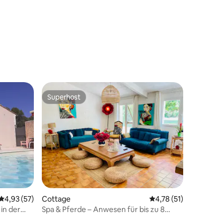
47 Bewertungen
Superhost
Superhost
13 Bewertungen
Durchschnittliche Bewertung: 4,93 von 5, 57 Bewertungen
4,93 (57)
Cottage
Durchschnittliche Be
4,78 (51)
in der
Spa & Pferde – Anwesen für bis zu 8
Gäste