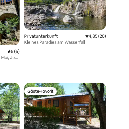
Privatunterkunft
Durchschnittliche Be
4,85 (20)
Kleines Paradies am Wasserfall
68 Bewertungen
Durchschnittliche Bewertung: 5 von 5, 6 Bewertungen
5 (6)
,
Gäste-Favorit
Gäste-Favorit