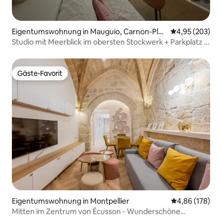
Eigentumswohnung in Mauguio, Carnon-Plag
Durchschnittli
4,95 (203)
e
Studio mit Meerblick im obersten Stockwerk + Parkplatz +
WLAN
Gäste-Favorit
Gäste-Favorit
Eigentumswohnung in Montpellier
Durchschnittli
4,86 (178)
Mitten im Zentrum von Écusson - Wunderschöne
Einzimmerwohnung in ruhiger Lage