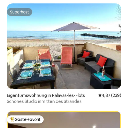
Superhost
Superhost
Eigentumswohnung in Palavas-les-Flots
Durchschnittli
4,87 (239)
Schönes Studio inmitten des Strandes
Gäste-Favorit
Beliebter Gäste-Favorit.