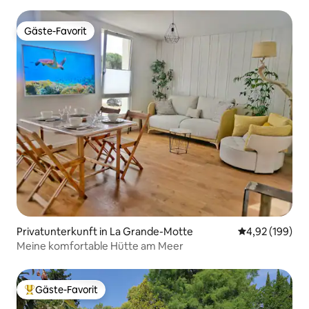
Gäste-Favorit
Gäste-Favorit
Privatunterkunft in La Grande-Motte
Durchschnittli
4,92 (199)
Meine komfortable Hütte am Meer
Gäste-Favorit
Beliebter Gäste-Favorit.