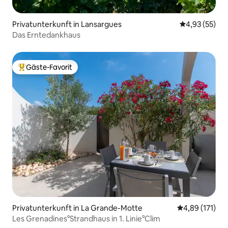
Privatunterkunft in Lansargues
Durchschnitt
4,93 (55)
Das Erntedankhaus
Gäste-Favorit
Beliebter Gäste-Favorit.
Privatunterkunft in La Grande-Motte
Durchschnittl
4,89 (171)
Les Grenadines°Strandhaus in 1. Linie°Clim