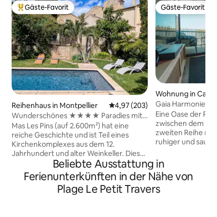
Gäste-Favorit
Gäste-Favorit
Beliebter Gäste-Favorit.
Gäste-Favorit
Wohnung in Carno
Gaia Harmonie zw
Reihenhaus in Montpellier
Durchschnittliche Bewertung: 4
4,97 (203)
Eine Oase der Ru
Wunderschönes ★★★★ Paradies mit
zwischen dem Mee
Pool in der Nähe des Zentrums
Mas Les Pins (auf 2.600m²) hat eine
zweiten Reihe mit Bl
reiche Geschichte und ist Teil eines
ruhiger und sauber
Kirchenkomplexes aus dem 12.
ständig veränder
Jahrhundert und alter Weinkeller. Dieses
erstaunliche Son
Beliebte Ausstattung in
grüne ★★★★ Paradies liegt nur 3 km
Untergänge. Dies
vom dynamischen Zentrum von
Ferienunterkünften in der Nähe von
Strand, Natur und 
Montpellier (10 Minuten mit der
Plage Le Petit Travers
perfekte Ausgang
Straßenbahn) und 10 km vom
schöne Region in 
Mittelmeer entfernt. Mit 2 charmanten
gestalteten Umge
Schlafzimmern, einer gut
modernen Annehm