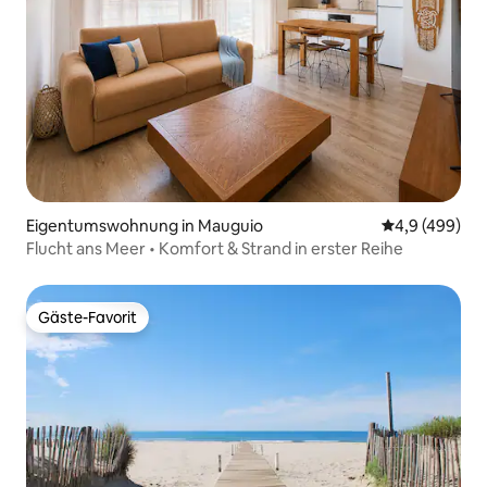
Eigentumswohnung in Mauguio
Durchschnittl
4,9 (499)
Flucht ans Meer • Komfort & Strand in erster Reihe
Gäste-Favorit
Gäste-Favorit