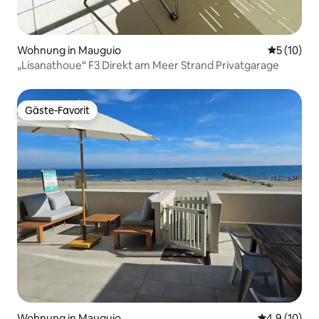
Wohnung in Mauguio
Durchschn
5 (10)
„Lisanathoue“ F3 Direkt am Meer Strand Privatgarage
Gäste-Favorit
Gäste-Favorit
Wohnung in Mauguio
Durchschnit
4,9 (10)