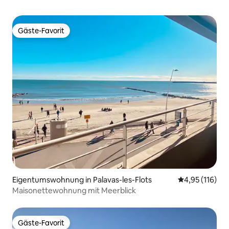
Gäste-Favorit
Gäste-Favorit
Eigentumswohnung in Palavas-les-Flots
Durchschnittl
4,95 (116)
Maisonettewohnung mit Meerblick
Gäste-Favorit
Gäste-Favorit