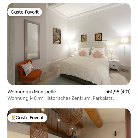
Gäste-Favorit
Gäste-Favorit
Wohnung in Montpellier
Durchschnittli
4,98 (401)
Wohnung 140 m² Historisches Zentrum, Parkplatz.
Gäste-Favorit
Beliebter Gäste-Favorit.