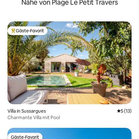
Nähe von Plage Le Petit Travers
Gäste-Favorit
Beliebter Gäste-Favorit.
Villa in Sussargues
Durchschn
5 (13)
Charmante Villa mit Pool
Gäste-Favorit