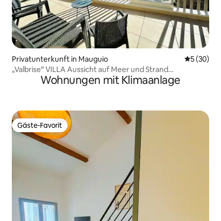
Privatunterkunft in Mauguio
Durchschni
5 (30)
„Valbrise“ VILLA Aussicht auf Meer und Strand
Wohnungen mit Klimaanlage
Klimaanlage Private Parkplätze
Gäste-Favorit
Gäste-Favorit