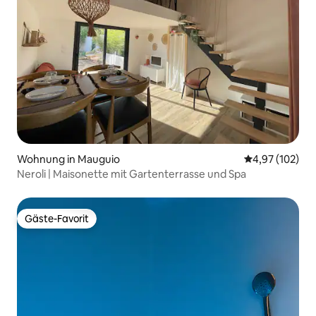
Wohnung in Mauguio
Durchschnittl
4,97 (102)
Neroli | Maisonette mit Gartenterrasse und Spa
Gäste-Favorit
Gäste-Favorit