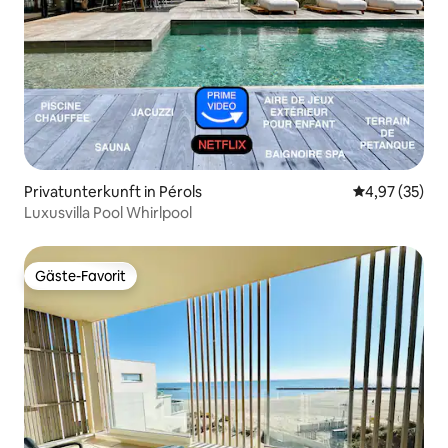
Privatunterkunft in Pérols
Durchschnitt
4,97 (35)
Luxusvilla Pool Whirlpool
Gäste-Favorit
Gäste-Favorit