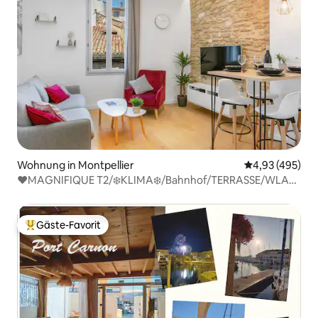
Wohnung in Montpellier
Durchschnittli
4,93 (495)
❤️MAGNIFIQUE T2/❄️KLIMA❄️/Bahnhof/TERRASSE/WLAN
❤️
Gäste-Favorit
Beliebter Gäste-Favorit.