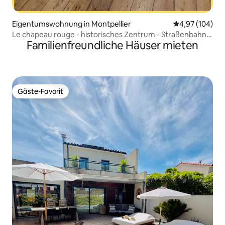
Eigentumswohnung in Montpellier
Durchschnittli
4,97 (104)
Le chapeau rouge - historisches Zentrum - Straßenbahn -
Familienfreundliche Häuser mieten
Klimaanlage
Gäste-Favorit
Gäste-Favorit