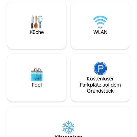
ausgestatteten Küche, einem sonnigen
erkunden, die sic
Wohnzimmer, 2 großen Terrassen, um
Entspannen auf de
einen Aperitif mit Blick auf den
Spazieren am Stra
weitläufigen Garten und den
Paddeln, Seekajakfahren? 
Kiefernwald und einen 12 m langen
möglich und es ist 
Salzwasserpool zu genießen, haben Sie
Küche
WLAN
alles, was Sie für einen erholsamen
Aufenthalt benötigen.
Kostenloser
Pool
Parkplatz auf dem
Grundstück