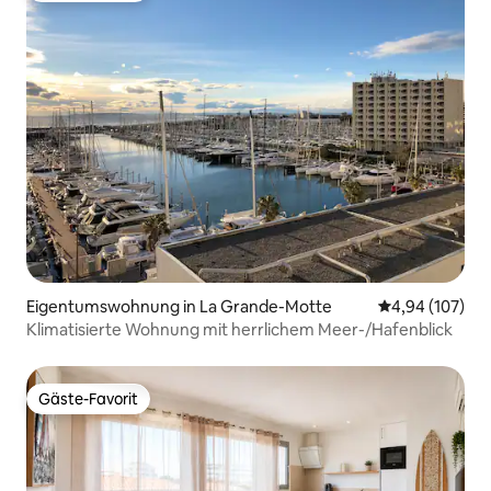
Eigentumswohnung in La Grande-Motte
Durchschnittli
4,94 (107)
Klimatisierte Wohnung mit herrlichem Meer-/Hafenblick
Gäste-Favorit
Gäste-Favorit