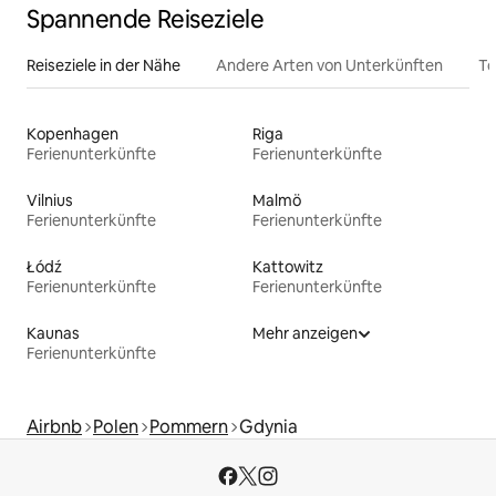
Spannende Reiseziele
Reiseziele in der Nähe
Andere Arten von Unterkünften
To
Kopenhagen
Riga
Ferienunterkünfte
Ferienunterkünfte
Vilnius
Malmö
Ferienunterkünfte
Ferienunterkünfte
Łódź
Kattowitz
Ferienunterkünfte
Ferienunterkünfte
Kaunas
Mehr anzeigen
Ferienunterkünfte
Airbnb
Polen
Pommern
Gdynia