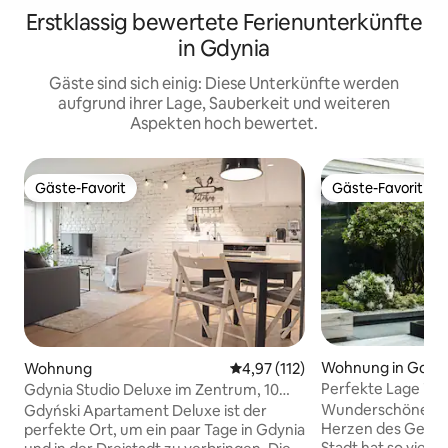
Erstklassig bewertete Ferienunterkünfte
in Gdynia
Gäste sind sich einig: Diese Unterkünfte werden
aufgrund ihrer Lage, Sauberkeit und weiteren
Aspekten hoch bewertet.
Gäste-Favorit
Gäste-Favorit
Gäste-Favorit
Gäste-Favorit
Wohnung in Gdyn
Wohnung
Durchschnittliche Bewertung: 
4,97 (112)
Perfekte Lage im
Gdynia Studio Deluxe im Zentrum, 10
Minuten vom Meer entfernt
Wunderschöne, 
Gdyński Apartament Deluxe ist der
Herzen des Gesch
perfekte Ort, um ein paar Tage in Gdynia
Stadt hat so viel 