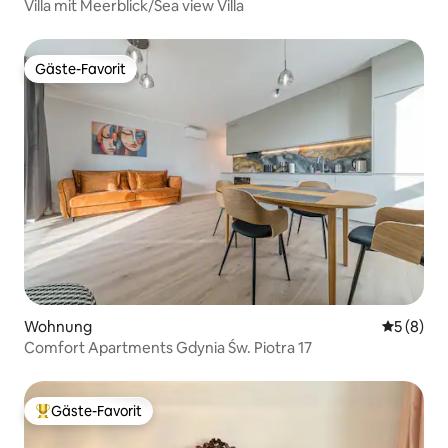
Villa mit Meerblick/Sea view Villa
Gäste-Favorit
Gäste-Favorit
Wohnung
Durchschn
5 (8)
Comfort Apartments Gdynia Św. Piotra 17
Gäste-Favorit
Beliebter Gäste-Favorit.