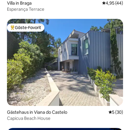
Villa in Braga
Durchschnittl
4,95 (44)
Esperança Terrace
Gäste-Favorit
Beliebter Gäste-Favorit.
Gästehaus in Viana do Castelo
Durchschni
5 (30)
Capicua Beach House