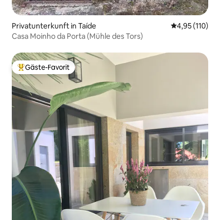
Privatunterkunft in Taíde
Durchschnittl
4,95 (110)
Casa Moinho da Porta (Mühle des Tors)
Gäste-Favorit
Beliebter Gäste-Favorit.