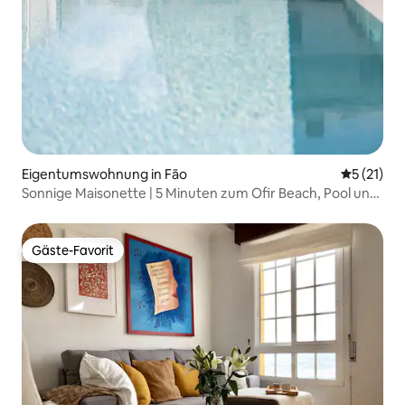
Eigentumswohnung in Fão
Durchschn
5 (21)
Sonnige Maisonette | 5 Minuten zum Ofir Beach, Pool und
Balkon
Gäste-Favorit
Gäste-Favorit