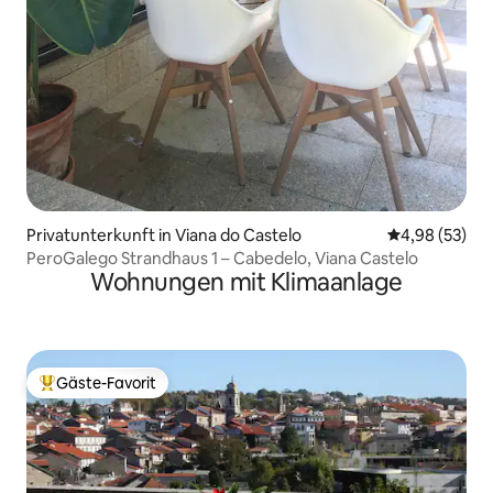
Privatunterkunft in Viana do Castelo
Durchschnittl
4,98 (53)
PeroGalego Strandhaus 1 – Cabedelo, Viana Castelo
Wohnungen mit Klimaanlage
Gäste-Favorit
Beliebter Gäste-Favorit.