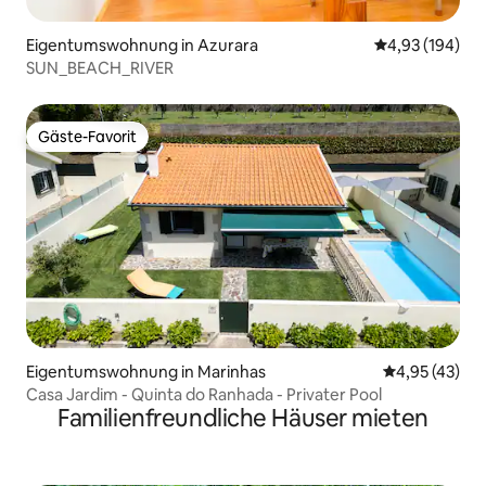
Eigentumswohnung in Azurara
Durchschnittli
4,93 (194)
SUN_BEACH_RIVER
Gäste-Favorit
Gäste-Favorit
Eigentumswohnung in Marinhas
Durchschnitt
4,95 (43)
Casa Jardim - Quinta do Ranhada - Privater Pool
Familienfreundliche Häuser mieten