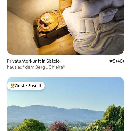
Privatunterkunft in Sistelo
Durchschni
5 (46)
haus auf dem Berg „ Chieira“
Gäste-Favorit
Beliebter Gäste-Favorit.