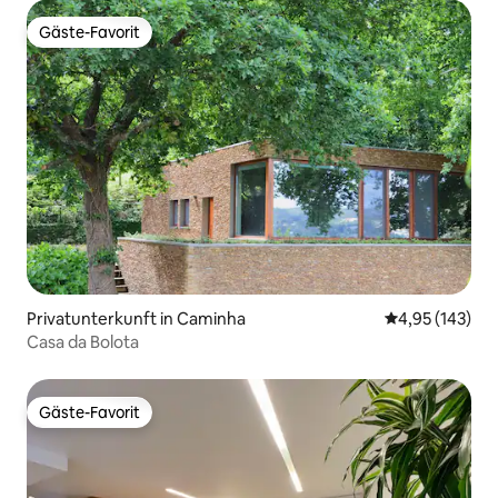
Gäste-Favorit
Gäste-Favorit
Privatunterkunft in Caminha
Durchschnittl
4,95 (143)
Casa da Bolota
Gäste-Favorit
Gäste-Favorit