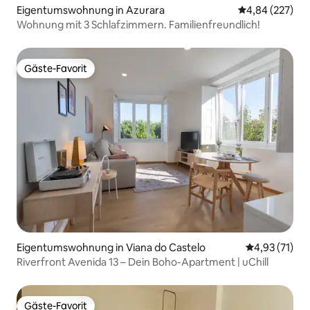
Eigentumswohnung in Azurara
Durchschnittli
4,84 (227)
Wohnung mit 3 Schlafzimmern. Familienfreundlich!
Gäste-Favorit
Gäste-Favorit
Eigentumswohnung in Viana do Castelo
Durchschnitt
4,93 (71)
Riverfront Avenida 13 – Dein Boho-Apartment | uChill
Gäste-Favorit