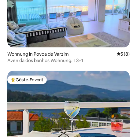
Wohnung in Povoa de Varzim
Durchschn
5 (8)
Avenida dos banhos Wohnung. T3+1
Gäste-Favorit
Beliebter Gäste-Favorit.