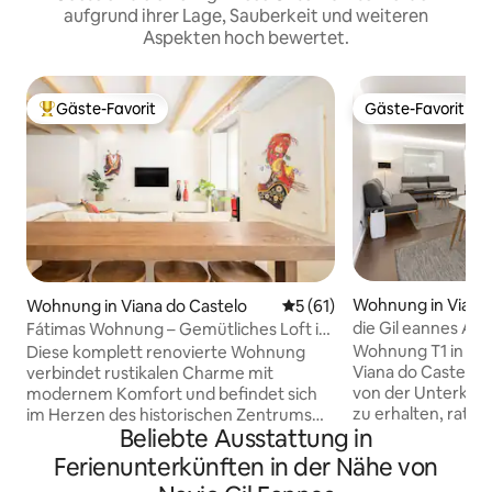
aufgrund ihrer Lage, Sauberkeit und weiteren
Aspekten hoch bewertet.
Gäste-Favorit
Gäste-Favorit
Beliebter Gäste-Favorit.
Gäste-Favorit
Wohnung in Viana 
Wohnung in Viana do Castelo
Durchschnittliche Bewertun
5 (61)
o
die Gil eannes Apa
Fátimas Wohnung – Gemütliches Loft in
der Altstadt von Viana
Wohnung T1 in 68 
Diese komplett renovierte Wohnung
Viana do Castelo.
verbindet rustikalen Charme mit
von der Unterkunf
modernem Komfort und befindet sich
zu erhalten, rate ic
im Herzen des historischen Zentrums
Beliebte Ausstattung in
anzusehen. Es gib
von Viana do Castelo – nur 200 Meter
einem Doppelbett
vom Hauptplatz und 300 Meter von der
Ferienunterkünften in der Nähe von
Einzelbetten im W
Fähre nach Praia do Cabedelo entfernt.