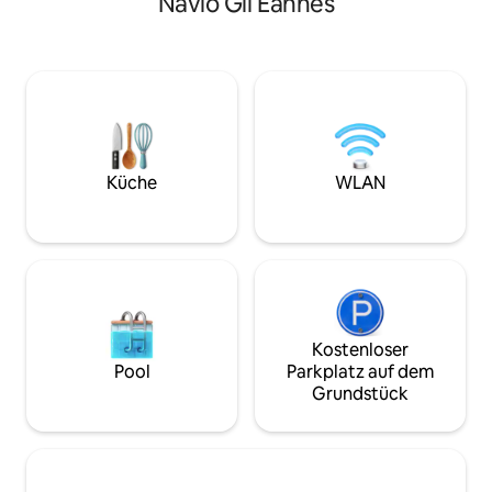
Navio Gil Eannes
vor dem Schiff Gil
Mit traditionellen portugiesischen
da Gama im Herzen
Fliesen und einem sauberen, modernen
ruhige Lage, die 
Design bietet die Unterkunft einen
Erholung ermögli
gemütlichen und dennoch stilvollen
befindet sich in e
Aufenthalt. Ganz gleich, ob du für einen
auf den Fluss Lima
romantischen Kurzurlaub, eine Reise mit
Fassade. Die Unter
Freunden oder Remote-Arbeit am Meer
von Grund auf ne
hier bist, meine Wohnung ist ein idealer
Ort!
Küche
WLAN
Kostenloser
Pool
Parkplatz auf dem
Grundstück