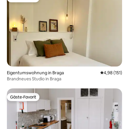
Gäste-Favorit
Eigentumswohnung in Braga
Durchschnittl
4,98 (151)
Brandneues Studio in Braga
Gäste-Favorit
Gäste-Favorit