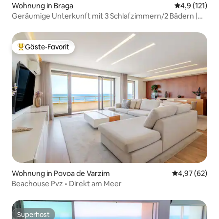
Wohnung in Braga
Durchschnitt
4,9 (121)
Geräumige Unterkunft mit 3 Schlafzimmern/2 Bädern |
Historisches Zentrum Braga
Gäste-Favorit
Beliebter Gäste-Favorit.
Wohnung in Povoa de Varzim
Durchschnittl
4,97 (62)
Beachouse Pvz • Direkt am Meer
Superhost
Superhost