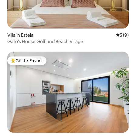
Villa in Estela
Durchschn
5 (9)
Gallo's House Golf und Beach Village
Gäste-Favorit
Beliebter Gäste-Favorit.