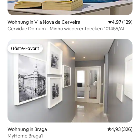
Wohnung in Vila Nova de Cerveira
Durchschnittl
4,97 (129)
Cervidae Domum - Minho wiederentdecken 101455/AL
Gäste-Favorit
Gäste-Favorit
Wohnung in Braga
Durchschnittli
4,93 (326)
MyHome Braga1