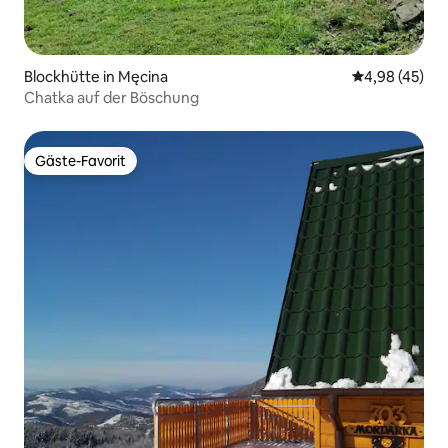
Blockhütte in Męcina
Durchschnittl
4,98 (45)
Chatka auf der Böschung
Gäste-Favorit
Gäste-Favorit