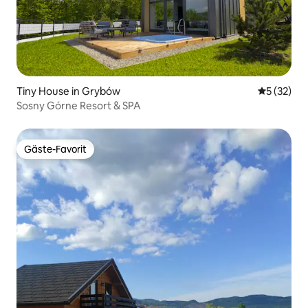
Tiny House in Grybów
Durchschn
5 (32)
Sosny Górne Resort & SPA
Gäste-Favorit
Gäste-Favorit