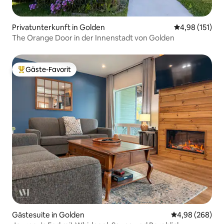
Privatunterkunft in Golden
Durchschnittl
4,98 (151)
The Orange Door in der Innenstadt von Golden
Gäste-Favorit
Beliebter Gäste-Favorit.
Gästesuite in Golden
Durchschnittli
4,98 (268)