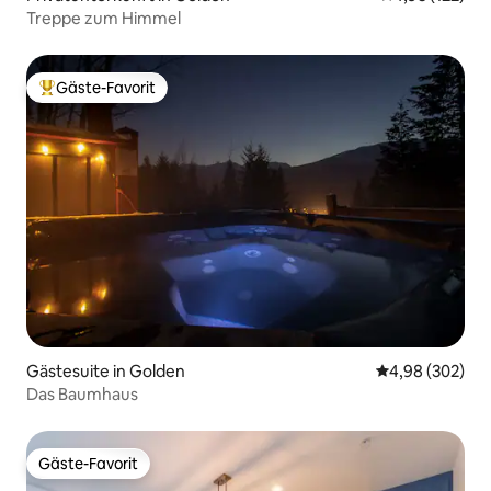
Treppe zum Himmel
Gäste-Favorit
Beliebter Gäste-Favorit.
Gästesuite in Golden
Durchschnittli
4,98 (302)
Das Baumhaus
Gäste-Favorit
Gäste-Favorit