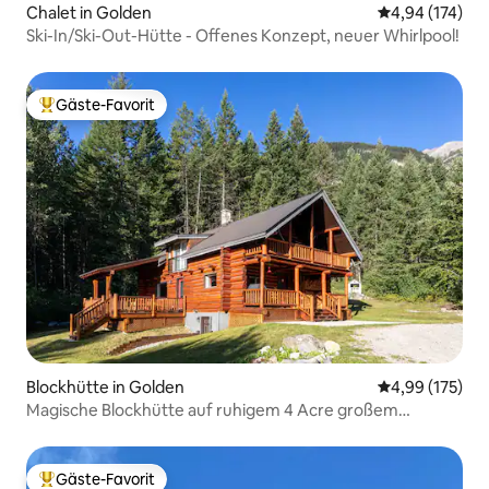
Chalet in Golden
Durchschnittl
4,94 (174)
Ski-In/Ski-Out-Hütte - Offenes Konzept, neuer Whirlpool!
Gäste-Favorit
Beliebter Gäste-Favorit.
Blockhütte in Golden
Durchschnittl
4,99 (175)
Magische Blockhütte auf ruhigem 4 Acre großem
Grundstück
Gäste-Favorit
Beliebter Gäste-Favorit.