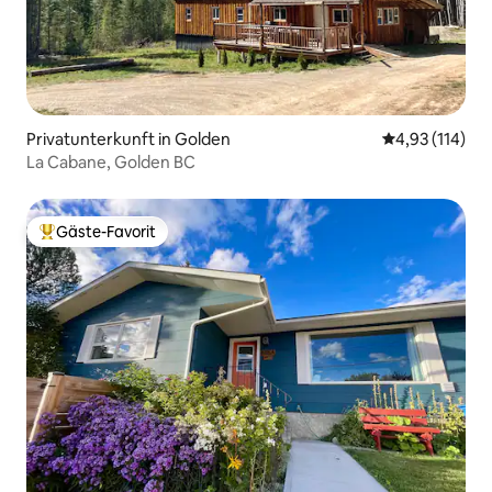
Privatunterkunft in Golden
Durchschnittl
4,93 (114)
La Cabane, Golden BC
Gäste-Favorit
Beliebter Gäste-Favorit.