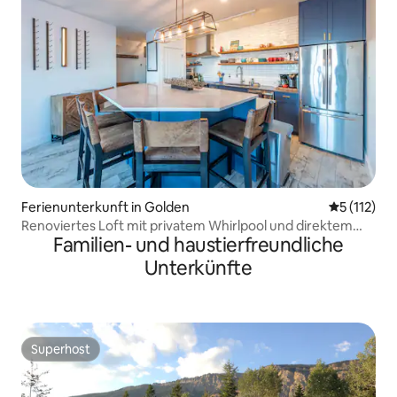
Ferienunterkunft in Golden
Durchschni
5 (112)
Renoviertes Loft mit privatem Whirlpool und direktem
Familien- und haustierfreundliche
Zugang zur Skipiste
Unterkünfte
Superhost
Superhost