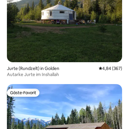
Jurte (Rundzelt) in Golden
Durchschnittli
4,84 (367)
Autarke Jurte im Inshallah
Gäste-Favorit
Gäste-Favorit