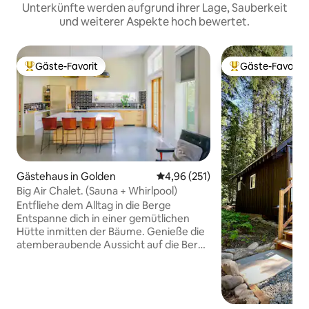
Unterkünfte werden aufgrund ihrer Lage, Sauberkeit
und weiterer Aspekte hoch bewertet.
Gäste-Favorit
Gäste-Favorit
Beliebter Gäste-Favorit.
Beliebter Gäste-F
Gästehaus in Golden
Durchschnittliche Bewertung: 4
4,96 (251)
Big Air Chalet. (Sauna + Whirlpool)
Entfliehe dem Alltag in die Berge
Entspanne dich in einer gemütlichen
Hütte inmitten der Bäume. Genieße die
atemberaubende Aussicht auf die Berge
von der Terrasse aus, entspanne dich im
Whirlpool oder in der einzigartigen
Baumhaus-Sauna. Fühle dich wie in einer
Welt fernab, aber dennoch günstig