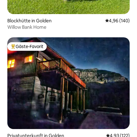
Blockhütte in Golden
Durchschnittli
4,96 (140)
Willow Bank Home
Gäste-Favorit
Beliebter Gäste-Favorit.
Privatunterkunft in Golden
Durchschnittl
4,93 (122)