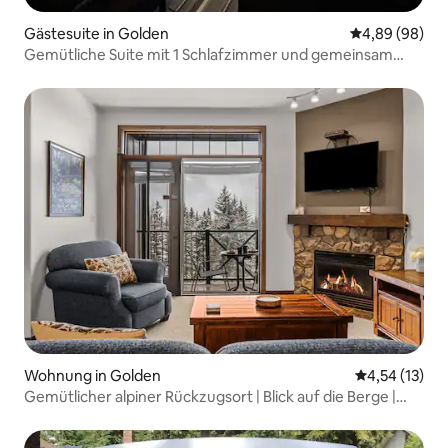
Gästesuite in Golden
Durchschnittl
4,89 (98)
Gemütliche Suite mit 1 Schlafzimmer und gemeinsam
genutztem Whirlpool
Wohnung in Golden
Durchschnitt
4,54 (13)
Gemütlicher alpiner Rückzugsort | Blick auf die Berge |
Whirlpool