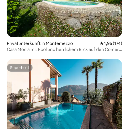
Privatunterkunft in Montemezzo
Durchschnittl
4,95 (174)
Casa Monia mit Pool und herrlichem Blick auf den Comer
See
Superhost
Superhost