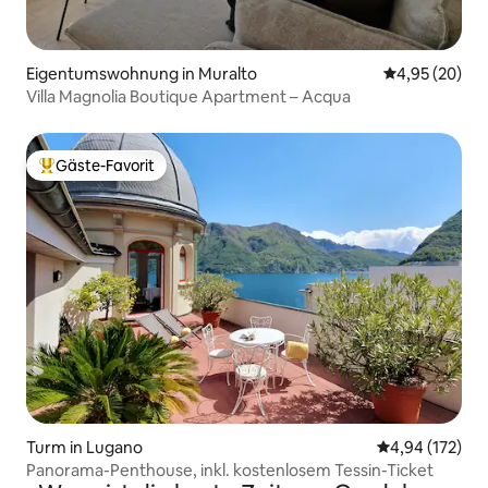
Eigentumswohnung in Muralto
Durchschnittl
4,95 (20)
Villa Magnolia Boutique Apartment – Acqua
Gäste-Favorit
Beliebter Gäste-Favorit.
Turm in Lugano
Durchschnittl
4,94 (172)
Panorama-Penthouse, inkl. kostenlosem Tessin-Ticket