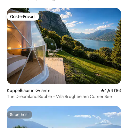
Gäste-Favorit
Gäste-Favorit
Kuppelhaus in Griante
Durchschnitt
4,94 (16)
The Dreamland Bubble – Villa Brughée am Comer See
Superhost
Superhost