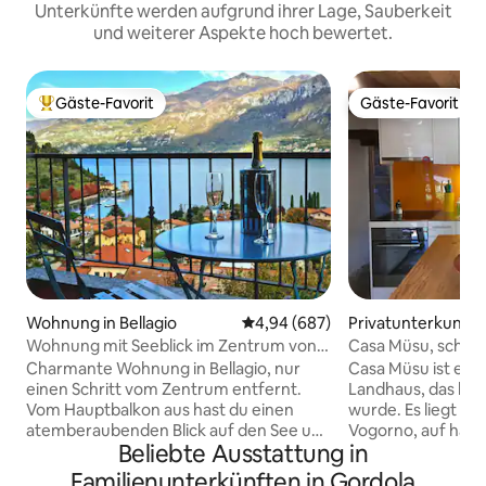
Unterkünfte werden aufgrund ihrer Lage, Sauberkeit
und weiterer Aspekte hoch bewertet.
Gäste-Favorit
Gäste-Favorit
Beliebter Gäste-Favorit.
Gäste-Favorit
Wohnung in Bellagio
Durchschnittliche Bewertung: 4
4,94 (687)
Privatunterkunft i
a
Wohnung mit Seeblick im Zentrum von
Casa Müsu, schön
Bellagio
Verzascatal
Charmante Wohnung in Bellagio, nur
Casa Müsu ist ein 
einen Schritt vom Zentrum entfernt.
Landhaus, das kom
Vom Hauptbalkon aus hast du einen
wurde. Es liegt am
atemberaubenden Blick auf den See und
Vogorno, auf hal
Beliebte Ausstattung in
die berühmte Villa Serbelloni. Die
Locarno und den V
Wohnung befindet sich auf zwei Etagen:
Lavertezzo und Brione. D
Familienunterkünften in Gordola