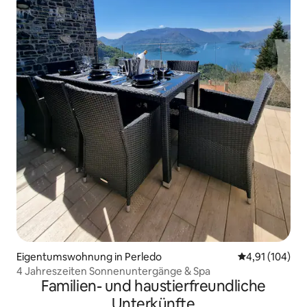
Eigentumswohnung in Perledo
Durchschnittl
4,91 (104)
4 Jahreszeiten Sonnenuntergänge & Spa
Familien- und haustierfreundliche
Unterkünfte