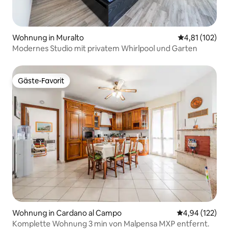
Wohnung in Muralto
Durchschnittl
4,81 (102)
Modernes Studio mit privatem Whirlpool und Garten
Gäste-Favorit
Gäste-Favorit
Wohnung in Cardano al Campo
Durchschnittl
4,94 (122)
Komplette Wohnung 3 min von Malpensa MXP entfernt.