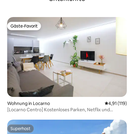
Gäste-Favorit
Gäste-Favorit
Wohnung in Locarno
Durchschnittl
4,91 (119)
[Locarno Centro] Kostenloses Parken, Netflix und
Waschmaschine
Superhost
Superhost