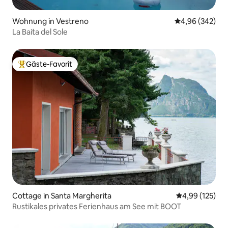
Wohnung in Vestreno
Durchschnittli
4,96 (342)
La Baita del Sole
Gäste-Favorit
Beliebter Gäste-Favorit.
Cottage in Santa Margherita
Durchschnittl
4,99 (125)
Rustikales privates Ferienhaus am See mit BOOT