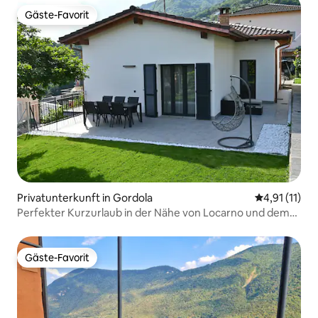
Gäste-Favorit
Gäste-Favorit
Privatunterkunft in Gordola
Durchschnitt
4,91 (11)
Perfekter Kurzurlaub in der Nähe von Locarno und dem
Verzascatal
Gäste-Favorit
Gäste-Favorit