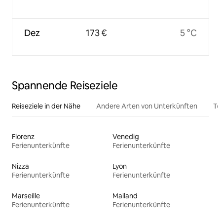
Dez
173 €
5 °C
Spannende Reiseziele
Reiseziele in der Nähe
Andere Arten von Unterkünften
To
Florenz
Venedig
Ferienunterkünfte
Ferienunterkünfte
Nizza
Lyon
Ferienunterkünfte
Ferienunterkünfte
Marseille
Mailand
Ferienunterkünfte
Ferienunterkünfte