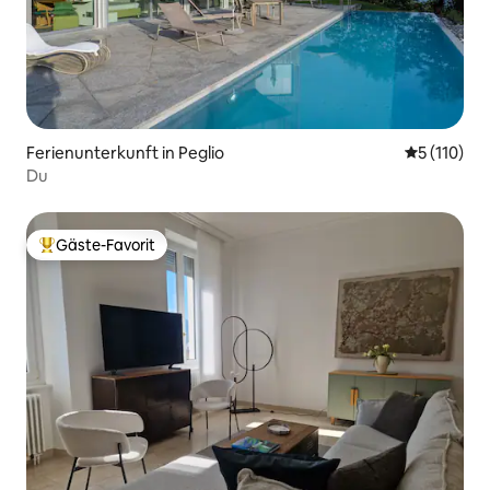
Ferienunterkunft in Peglio
Durchschni
5 (110)
Du
Gäste-Favorit
Beliebter Gäste-Favorit.