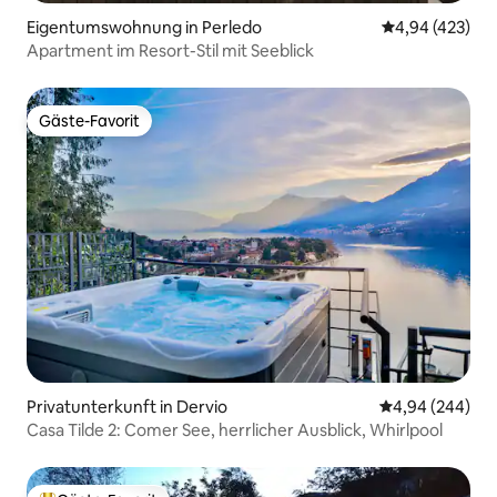
Eigentumswohnung in Perledo
Durchschnittli
4,94 (423)
Apartment im Resort-Stil mit Seeblick
Gäste-Favorit
Gäste-Favorit
Privatunterkunft in Dervio
Durchschnittli
4,94 (244)
Casa Tilde 2: Comer See, herrlicher Ausblick, Whirlpool