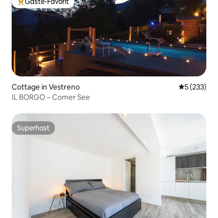
Gäste-Favorit
Beliebter Gäste-Favorit.
Cottage in Vestreno
Durchschnit
5 (233)
IL BORGO – Comer See
Superhost
Superhost