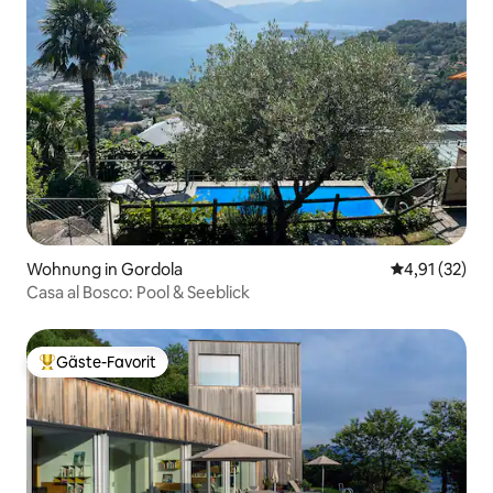
Wohnung in Gordola
Durchschnitt
4,91 (32)
Casa al Bosco: Pool & Seeblick
Gäste-Favorit
Beliebter Gäste-Favorit.