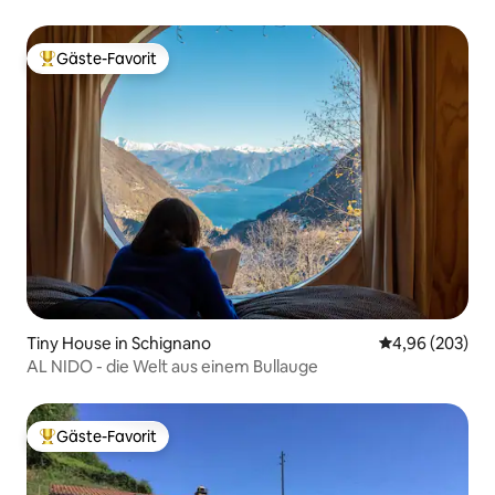
Gäste-Favorit
Beliebter Gäste-Favorit.
Tiny House in Schignano
Durchschnittli
4,96 (203)
AL NIDO - die Welt aus einem Bullauge
Gäste-Favorit
Beliebter Gäste-Favorit.