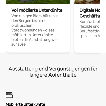
Voll möblierte Unterkünfte
Digitale Noma
Geschäftsrei
Von ruhigen Blockhütten in
den Bergen bis hin zu
Komfortable Un
praktischen
flexible und o
Stadtwohnungen – diese
Berufstätige 
möblierten Unterkünfte
speziellen Arbe
bieten dir Ausstattung wie
zuhause.
Ausstattung und Vergünstigungen für
längere Aufenthalte
Möblierte Unterkünfte