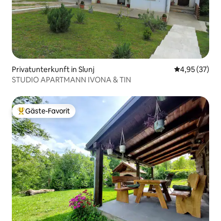
Privatunterkunft in Slunj
Durchschnitt
4,95 (37)
STUDIO APARTMANN IVONA & TIN
Gäste-Favorit
Beliebter Gäste-Favorit.