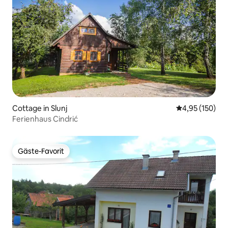
Cottage in Slunj
Durchschnittl
4,95 (150)
Ferienhaus Cindrić
Gäste-Favorit
Gäste-Favorit