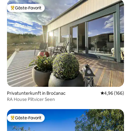
Gäste-Favorit
Beliebter Gäste-Favorit.
Privatunterkunft in Broćanac
Durchschnittli
4,96 (166)
RA House Plitvicer Seen
Gäste-Favorit
Beliebter Gäste-Favorit.