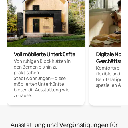
Voll möblierte Unterkünfte
Digitale Noma
Geschäftsrei
Von ruhigen Blockhütten in
den Bergen bis hin zu
Komfortable Un
praktischen
flexible und o
Stadtwohnungen – diese
Berufstätige 
möblierten Unterkünfte
speziellen Arbe
bieten dir Ausstattung wie
zuhause.
Ausstattung und Vergünstigungen für