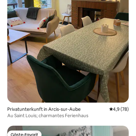
Privatunterkunft in Arcis-sur-Aube
Durchschnitt
4,9 (78)
Au Saint Louis; charmantes Ferienhaus
Gäste-Favorit