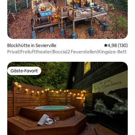
Blockhütte in Sevierville
Durchschnittli
4,98 (130)
Privat|Freilufttheater|Boccia|2 Feuerstellen|Kingsize-Bett
Gäste-Favorit
Gäste-Favorit