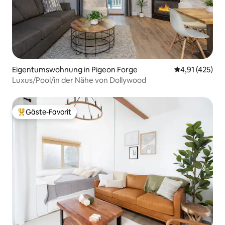
Eigentumswohnung in Pigeon Forge
Durchschnittl
4,91 (425)
Luxus/Pool/in der Nähe von Dollywood
Gäste-Favorit
Beliebter Gäste-Favorit.