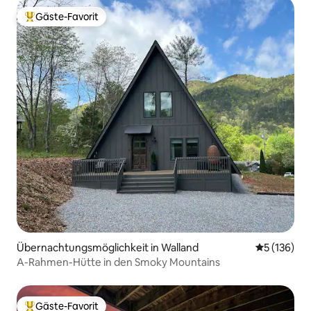
Gäste-Favorit
Beliebter Gäste-Favorit.
Übernachtungsmöglichkeit in Walland
Durchschni
5 (136)
A-Rahmen-Hütte in den Smoky Mountains
Gäste-Favorit