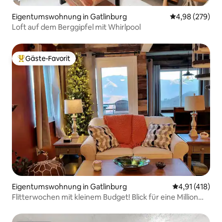
Eigentumswohnung in Gatlinburg
Durchschnittli
4,98 (279)
Loft auf dem Berggipfel mit Whirlpool
Gäste-Favorit
Beliebter Gäste-Favorit.
Eigentumswohnung in Gatlinburg
Durchschnittl
4,91 (418)
Flitterwochen mit kleinem Budget! Blick für eine Million
Dollar! Saisonal 90 $