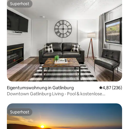
Superhost
Superhost
Eigentumswohnung in Gatlinburg
Durchschnittli
4,87 (236)
Downtown Gatlinburg Living - Pool & kostenlose
Parkplätze!
Superhost
Superhost