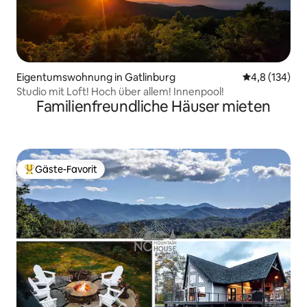
Eigentumswohnung in Gatlinburg
Durchschnitt
4,8 (134)
Studio mit Loft! Hoch über allem! Innenpool!
Familienfreundliche Häuser mieten
Gäste-Favorit
Beliebter Gäste-Favorit.