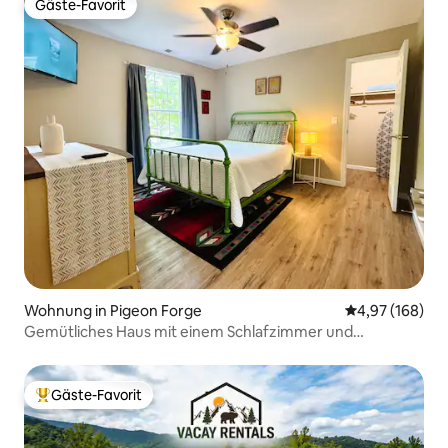
Gäste-Favorit
Gäste-Favorit
Wohnung in Pigeon Forge
Durchschnittli
4,97 (168)
Gemütliches Haus mit einem Schlafzimmer und
Whirlpool, ruhig und in der Nähe von allem
Gäste-Favorit
Beliebter Gäste-Favorit.