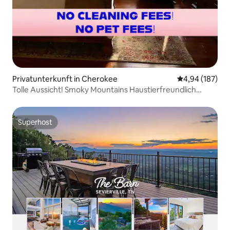
Privatunterkunft in Cherokee
Durchschnittli
4,94 (187)
Tolle Aussicht! Smoky Mountains Haustierfreundlich
Wanderer
Superhost
Superhost