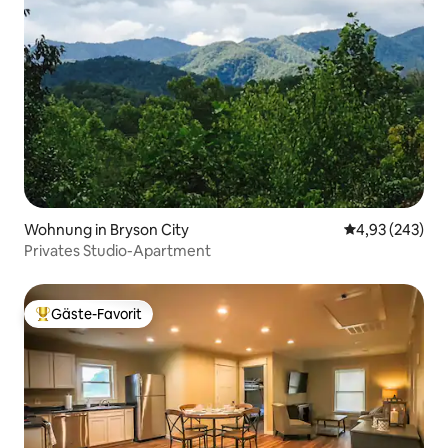
Wohnung in Bryson City
Durchschnittli
4,93 (243)
Privates Studio-Apartment
Gäste-Favorit
Beliebter Gäste-Favorit.