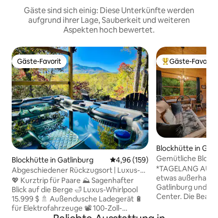
Gäste sind sich einig: Diese Unterkünfte werden
aufgrund ihrer Lage, Sauberkeit und weiteren
Aspekten hoch bewertet.
Gäste-Favorit
Gäste-Favorit
Gäste-Favorit
Beliebter Gäste-F
Blockhütte in Gatl
Gemütliche Block
Blockhütte in Gatlinburg
Durchschnittliche Bewertung: 4
4,96 (159)
atemberaubender A
*TAGELANG AUSSI
Abgeschiedener Rückzugsort | Luxus-
Personen
etwas außerhalb 
Whirlpool + Bergblick + EV-Ladegerät
💖 Kurztrip für Paare ⛰️ Sagenhafter
Gatlinburg und im
Blick auf die Berge 🛁 Luxus-Whirlpool
Center. Die Bear C
15.999 $ 🚿 Außendusche Ladegerät 🔋
für 6 Personen un
für Elektrofahrzeuge 📽️ 100-Zoll-
Luxus von 2 Bade
Kinofernseher 💺 Massagesessel 🏃‍♀️ 0,2