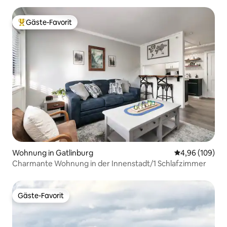
Gäste-Favorit
Beliebter Gäste-Favorit.
Wohnung in Gatlinburg
Durchschnittli
4,96 (109)
Charmante Wohnung in der Innenstadt/1 Schlafzimmer
Gäste-Favorit
Gäste-Favorit