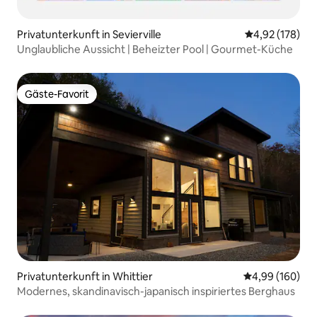
Privatunterkunft in Sevierville
Durchschnittl
4,92 (178)
Unglaubliche Aussicht | Beheizter Pool | Gourmet-Küche
Gäste-Favorit
Gäste-Favorit
Privatunterkunft in Whittier
Durchschnittli
4,99 (160)
Modernes, skandinavisch-japanisch inspiriertes Berghaus