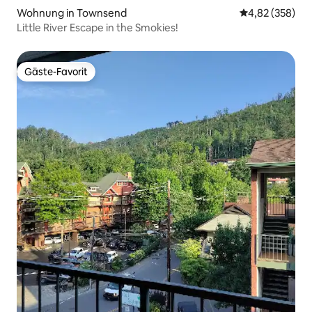
Wohnung in Townsend
Durchschnittli
4,82 (358)
Little River Escape in the Smokies!
Gäste-Favorit
Gäste-Favorit