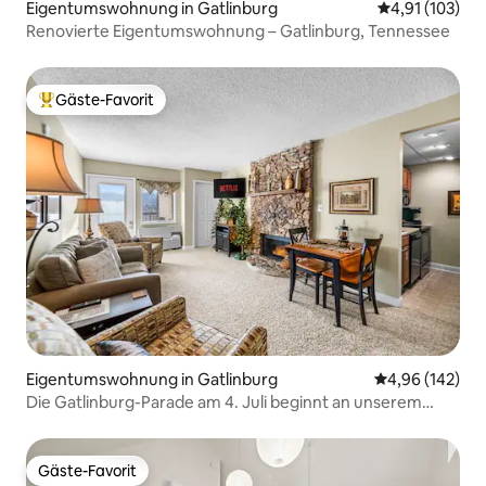
Eigentumswohnung in Gatlinburg
Durchschnittl
4,91 (103)
Renovierte Eigentumswohnung – Gatlinburg, Tennessee
Gäste-Favorit
Beliebter Gäste-Favorit.
Eigentumswohnung in Gatlinburg
Durchschnittli
4,96 (142)
Die Gatlinburg-Parade am 4. Juli beginnt an unserem
Standort!
Gäste-Favorit
Gäste-Favorit