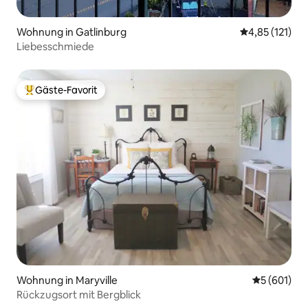
Wohnung in Gatlinburg
Durchschnittl
4,85 (121)
Liebesschmiede
Gäste-Favorit
Beliebter Gäste-Favorit.
Wohnung in Maryville
Durchschnit
5 (601)
Rückzugsort mit Bergblick