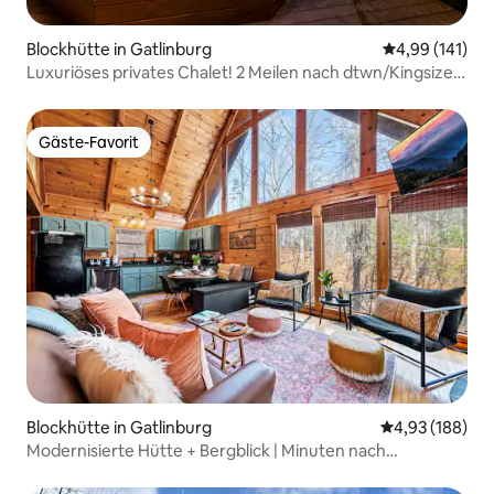
Blockhütte in Gatlinburg
Durchschnittl
4,99 (141)
Luxuriöses privates Chalet! 2 Meilen nach dtwn/Kingsize-
Bett/Whirlpool
Gäste-Favorit
Gäste-Favorit
Blockhütte in Gatlinburg
Durchschnittli
4,93 (188)
Modernisierte Hütte + Bergblick | Minuten nach
Gatlinburg!