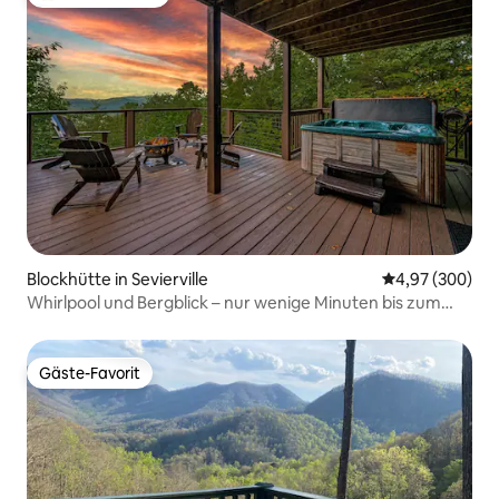
Beliebter Gäste-Favorit.
Blockhütte in Sevierville
Durchschnittli
4,97 (300)
Whirlpool und Bergblick – nur wenige Minuten bis zum
Nationalpark!
Gäste-Favorit
Gäste-Favorit