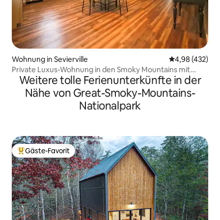
Wohnung in Sevierville
Durchschnittli
4,98 (432)
Private Luxus-Wohnung in den Smoky Mountains mit
Weitere tolle Ferienunterkünfte in der
Whirlpool
Nähe von Great-Smoky-Mountains-
Nationalpark
Gäste-Favorit
Beliebter Gäste-Favorit.