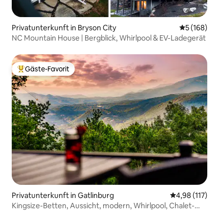
Privatunterkunft in Bryson City
Durchschnit
5 (168)
NC Mountain House | Bergblick, Whirlpool & EV-Ladegerät
Gäste-Favorit
Beliebter Gäste-Favorit.
Privatunterkunft in Gatlinburg
Durchschnittl
4,98 (117)
Kingsize-Betten, Aussicht, modern, Whirlpool, Chalet-
Dorf