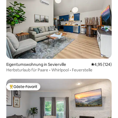
Eigentumswohnung in Sevierville
Durchschnittl
4,95 (124)
Herbsturlaub für Paare • Whirlpool • Feuerstelle
Gäste-Favorit
Beliebter Gäste-Favorit.