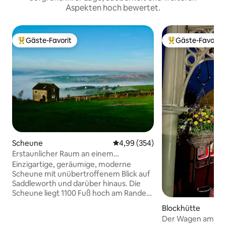
Aspekten hoch bewertet.
Gäste-Favorit
Gäste-Favorit
Beliebter Gäste-Favorit.
Beliebter Gäste-F
Scheune
Durchschnittliche Bewertung: 4
4,99 (354)
Erstaunlicher Raum an einem
erstaunlichen Ort
Einzigartige, geräumige, moderne
Scheune mit unübertroffenem Blick auf
Saddleworth und darüber hinaus. Die
Scheune liegt 1100 Fuß hoch am Rande
des Peak National Park mit absoluter
Blockhütte
Privatsphäre, weit genug weg von allem,
Der Wagen am alt
aber nur wenige Gehminuten von zwei