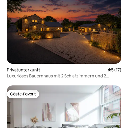
Privatunterkunft
Durchschn
5 (17)
Luxuriöses Bauernhaus mit 2 Schlafzimmern und 2
Whirlpools
Gäste-Favorit
Gäste-Favorit