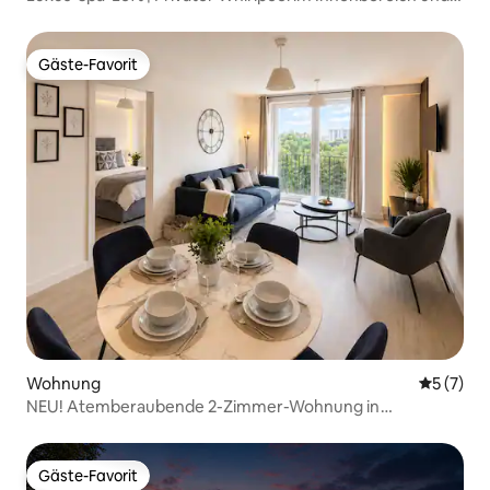
Sauna
Gäste-Favorit
Gäste-Favorit
Wohnung
Durchsch
5 (7)
NEU! Atemberaubende 2-Zimmer-Wohnung in
Manchester + Balkon
Gäste-Favorit
Gäste-Favorit