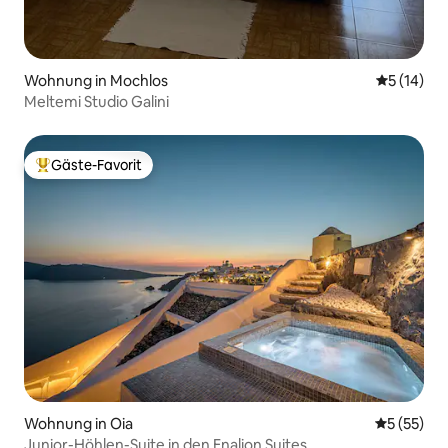
Wohnung in Mochlos
Durchschn
5 (14)
Meltemi Studio Galini
Gäste-Favorit
Beliebter Gäste-Favorit.
Wohnung in Oia
Durchschn
5 (55)
Junior-Höhlen-Suite in den Enalion Suites