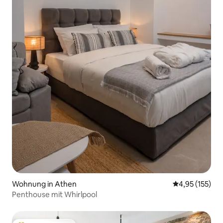
Wohnung in Athen
Durchschnittl
4,95 (155)
Penthouse mit Whirlpool