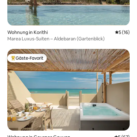
Wohnung in Korithi
Durchschn
5 (16)
Marea Luxus-Suiten – Aldebaran (Gartenblick)
Gäste-Favorit
Beliebter Gäste-Favorit.