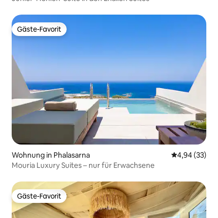
Gäste-Favorit
Gäste-Favorit
Wohnung in Phalasarna
Durchschnittl
4,94 (33)
Mouria Luxury Suites – nur für Erwachsene
Gäste-Favorit
Gäste-Favorit