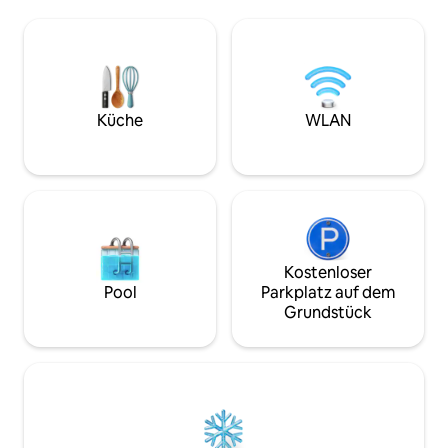
Bäumen und Blumen umgeben.
existiert der Rest 
Heraklion ist 14 km entfernt und es gibt
die Freiheit gibt
eine Bushaltestelle in 200 m Entfernung.
freizugeben und 
Der internationale Flughafen liegt nur
leben. Weitere Inform
7 km entfernt. Ich freue mich darauf,
Luxus-Suite mit Gartenblick ist modern
dich in meinem gemütlichen Studio
und minimalistisch
willkommen zu heißen! * Kretisches
komfortablen Gäs
Küche
WLAN
Aquarium (5 km entfernt) Agios Nikolaos
und modernen Akz
ist 51 km entfernt.
zu beruhigen und 
erwärmen.
Kostenloser
Pool
Parkplatz auf dem
Grundstück