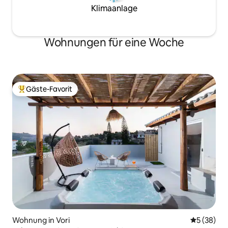
Klimaanlage
Wohnungen für eine Woche
Gäste-Favorit
Beliebter Gäste-Favorit.
Wohnung in Vori
Durchschni
5 (38)