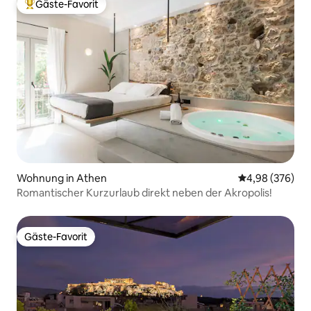
Gäste-Favorit
Beliebter Gäste-Favorit.
Wohnung in Athen
Durchschnittli
4,98 (376)
Romantischer Kurzurlaub direkt neben der Akropolis!
Gäste-Favorit
Gäste-Favorit