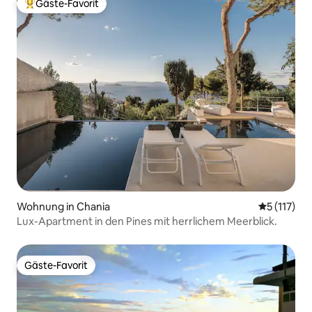
Gäste-Favorit
Beliebter Gäste-Favorit.
Wohnung in Chania
Durchschni
5 (117)
Lux-Apartment in den Pines mit herrlichem Meerblick.
Gäste-Favorit
Gäste-Favorit