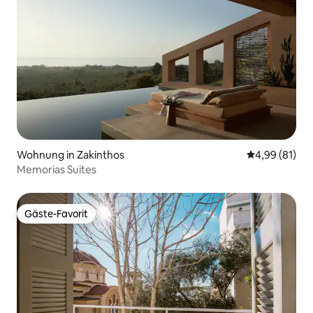
Wohnung in Zakinthos
Durchschnitt
4,99 (81)
Memorias Suites
Gäste-Favorit
Gäste-Favorit