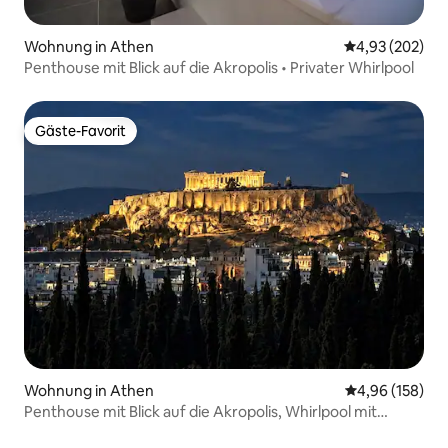
Wohnung in Athen
Durchschnittli
4,93 (202)
Penthouse mit Blick auf die Akropolis • Privater Whirlpool
Gäste-Favorit
Gäste-Favorit
Wohnung in Athen
Durchschnittli
4,96 (158)
Penthouse mit Blick auf die Akropolis, Whirlpool mit
Warmwasser und Parkplatz