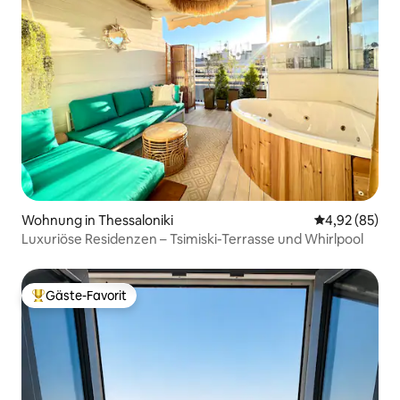
Wohnung in Thessaloniki
Durchschnittl
4,92 (85)
Luxuriöse Residenzen – Tsimiski-Terrasse und Whirlpool
Gäste-Favorit
Beliebter Gäste-Favorit.