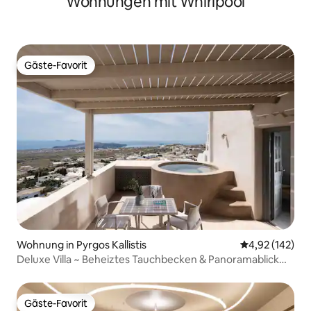
Wohnungen mit Whirlpool
Gäste-Favorit
Gäste-Favorit
Wohnung in Pyrgos Kallistis
Durchschnittl
4,92 (142)
Deluxe Villa ~ Beheiztes Tauchbecken & Panoramablick
aufs Meer
Gäste-Favorit
Gäste-Favorit