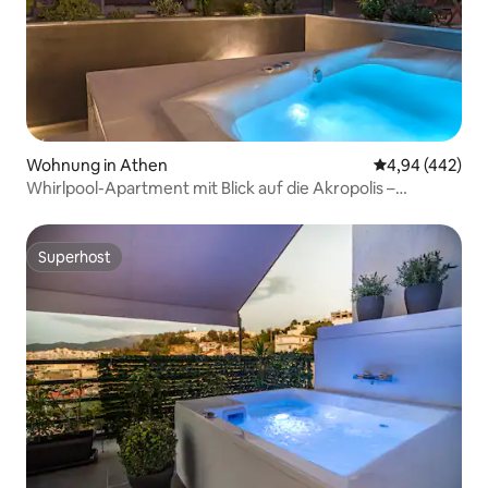
Wohnung in Athen
Durchschnittli
4,94 (442)
Whirlpool-Apartment mit Blick auf die Akropolis –
Athener Lofts
Superhost
Superhost