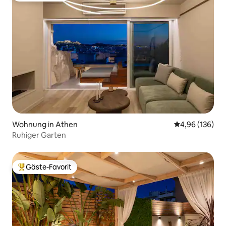
Wohnung in Athen
Durchschnittli
4,96 (136)
Ruhiger Garten
Gäste-Favorit
Beliebter Gäste-Favorit.