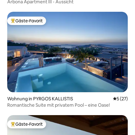
Arbona Apartment IIΙ - Aussicht
Gäste-Favorit
Beliebter Gäste-Favorit.
Wohnung in PYRGOS KALLISTIS
Durchschn
5 (27)
Romantische Suite mit privatem Pool – eine Oase!
Gäste-Favorit
Beliebter Gäste-Favorit.