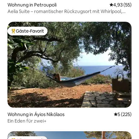
Wohnung in Petroupoli
Durchschnitt
4,93 (55)
Aelia Suite – romantischer Rückzugsort mit Whirlpool,
privater Aufenthalt
Gäste-Favorit
Beliebter Gäste-Favorit.
Wohnung in Áyios Nikólaos
Durchschnit
5 (225)
Ein Eden für zwei+