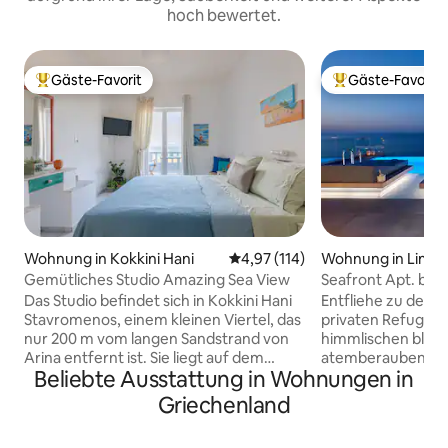
hoch bewertet.
Gäste-Favorit
Gäste-Favorit
Beliebter Gäste-Favorit.
Beliebter Gäste-F
Wohnung in Kokkini Hani
Durchschnittliche Bewertung: 4
4,97 (114)
Wohnung in Limen
onisou
Gemütliches Studio Amazing Sea View
Seafront Apt. by 
Gardenview
Das Studio befindet sich in Kokkini Hani
Entfliehe zu den S
Stavromenos, einem kleinen Viertel, das
privaten Refugiu
nur 200 m vom langen Sandstrand von
himmlischen blau
Arina entfernt ist. Sie liegt auf dem
atemberaubenden
Beliebte Ausstattung in Wohnungen in
Hügel und bietet einen
Rivera. Eingebettet in eine ruhige und
atemberaubenden Blick auf das
abgeschiedene Bu
Griechenland
Kretische Meer. Das Studio wurde mit
Panoramablick un
Liebe gebaut und ist buchstäblich von
Sonnenuntergängen