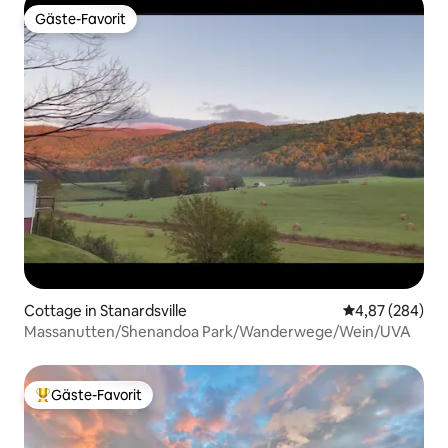
Gäste-Favorit
Gäste-Favorit
Cottage in Stanardsville
Durchschnittli
4,87 (284)
Massanutten/Shenandoa Park/Wanderwege/Wein/UVA
Gäste-Favorit
Beliebter Gäste-Favorit.