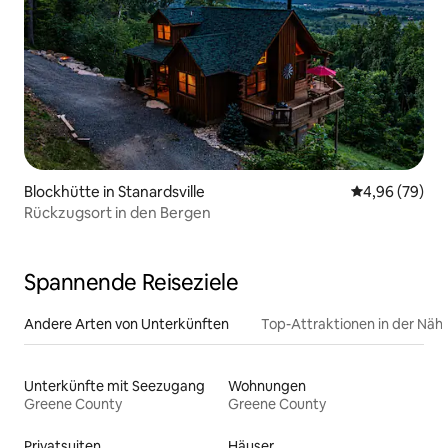
Blockhütte in Stanardsville
Durchschnittl
4,96 (79)
Rückzugsort in den Bergen
Spannende Reiseziele
Andere Arten von Unterkünften
Top-Attraktionen in der Näh
Unterkünfte mit Seezugang
Wohnungen
Greene County
Greene County
Privatsuiten
Häuser