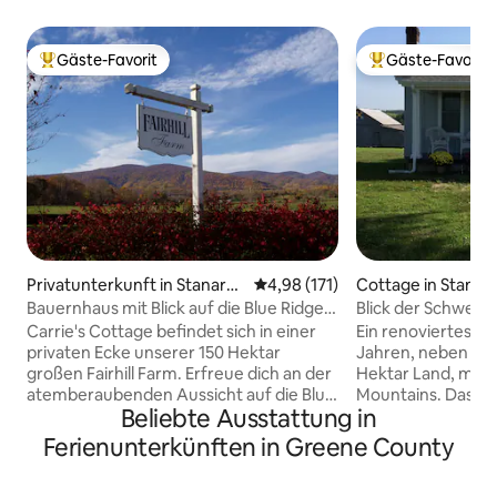
Gäste-Favorit
Gäste-Favorit
Beliebter Gäste-Favorit.
Beliebter Gäste-F
Privatunterkunft in Stanards
Durchschnittliche Bewertung: 4
4,98 (171)
Cottage in Stanard
ville
Bauernhaus mit Blick auf die Blue Ridge
Blick der Schwest
Mountains, 15 Minuten vom SNP
Carrie's Cottage befindet sich in einer
Ein renoviertes L
entfernt
privaten Ecke unserer 150 Hektar
Jahren, neben 8
großen Fairhill Farm. Erfreue dich an der
Hektar Land, mit B
atemberaubenden Aussicht auf die Blue
Mountains. Das Ha
Beliebte Ausstattung in
Ridge Mountains. Wandere auf unseren
Highspeed-Intern
privaten Wegen. Fische im Teich oder
einen fantastisc
Ferienunterkünften in Greene County
Fluss. Genießen Sie den Pool. Freuen Sie
während du auf d
sich über die Nutztiere, einschließlich
Schlafzimmerterra