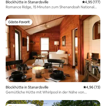
Blockhütte in Stanardsville
Durchschnittl
4,95 (177)
Romance Ridge, 15 Minuten zum Shenandoah National
Park
Gäste-Favorit
Gäste-Favorit
Blockhütte in Stanardsville
Durchschnittl
4,96 (73)
Gemütliche Hütte mit Whirlpool in der Nähe von
Nationalpark, Weingütern