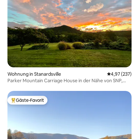
Wohnung in Stanardsville
Durchschnittli
4,97 (237)
Parker Mountain Carriage House in der Nähe von SNP,
UVA & JMU
Gäste-Favorit
Beliebter Gäste-Favorit.