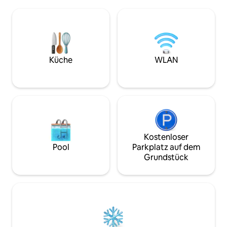
unserer Miniaturpferde. Weniger als 20
trinkst. Genieße 
Minuten vom Shenandoah National Park
von der Veranda m
und dem Appalachian Trail entfernt. 2
der von lokalen W
Stunden südwestlich von Washington,
wurde. Egal, ob du
D.C.; 1 1/2 Stunden östlich von
den Blue Ridge Mo
Richmond; und 25 Minuten nördlich von
örtlichen Weingüt
Charlottesville, VA. In der Nähe von
Brauereien besuch
Küche
WLAN
Weingütern; Monticello, Montpelier, Ash
Veranstaltung in 
Lawn und UVA.
teilnimmst – Siste
Besuch ab.
Kostenloser
Pool
Parkplatz auf dem
Grundstück