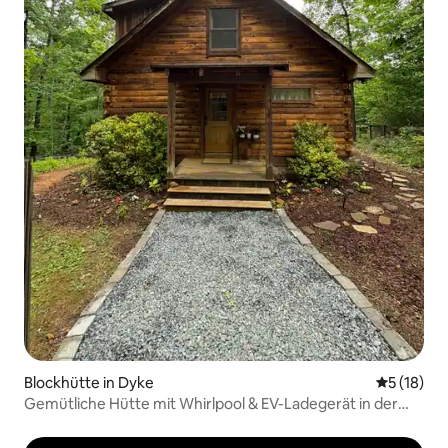
Blockhütte in Dyke
Durchschn
5 (18)
Gemütliche Hütte mit Whirlpool & EV-Ladegerät in der
Nähe von Shenandoah