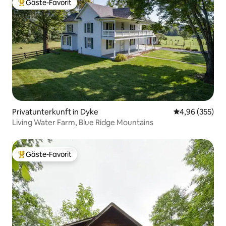
Gäste-Favorit
Beliebter Gäste-Favorit.
Privatunterkunft in Dyke
Durchschnittli
4,96 (355)
Living Water Farm, Blue Ridge Mountains
Gäste-Favorit
Beliebter Gäste-Favorit.