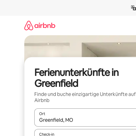
Zu
Inhalten
springen
Ferienunterkünfte in
Greenfield
Finde und buche einzigartige Unterkünfte auf
Airbnb
Ort
Wenn Ergebnisse verfügbar sind, navigiere mit d
Check-in