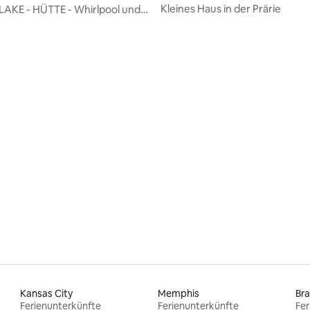
Kleines Haus in der Prärie
LAKE - HÜTTE - Whirlpool und
ien!
wertung: 4,93 von 5, 15 Bewertungen
Kansas City
Memphis
Br
Ferienunterkünfte
Ferienunterkünfte
Fer