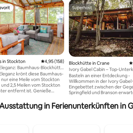
vorit
Superhost
vorit
Superhost
 in Stockton
Durchschnittliche Bewertung: 4,95 von 5, 1
4,95 (158)
Blockhütte in Crane
D
 Eleganz: Baumhaus-Blockhütte
ertung: 4,98 von 5, 62 Bewertungen
Ivory Gabel Cabin – Top-Unter
on Lake, Missouri
 Eleganz krönt diese Baumhaus-
Mittleren Westen
Basteln an einer Entdeckung -
e nur eine Meile vom Stockton
Willkommen in der Ivory Gabel 
und 2,5 Meilen vom Stockton
Eingebettet zwischen der Geg
er entfernt ist. Genieße
Springfield und Branson erwart
Privatsphäre in dieser
diese einzigartig gestaltete Wa
en Umgebung mit Blick auf das
 Ausstattung in Ferienunterkünften in G
als Rückzugsort. Entdecke die
Nachbarn sowie auf Rehe und
nahegelegenen Wander- und
. Am Bear Creek gelegen, der
Spazierwege in Gehweite von F
Quelle gespeist wird, steht ein
James Co. Ein Highlight der Hütt
 Verfügung, um den Bach
große Veranda mit Panoramabli
e kleine Gebühr zu erkunden.
sich perfekt zum Entspannen 