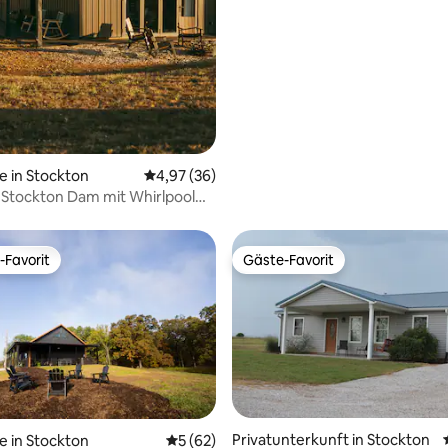
e in Stockton
Durchschnittliche Bewertung: 4,97 von 5, 
4,97 (36)
Stockton Dam mit Whirlpool
stelle
-Favorit
Gäste-Favorit
r Gäste-Favorit.
Gäste-Favorit
Privatunterkunft in Stockton
e in Stockton
Durchschnittliche Bewertung: 5 von 5, 
5 (62)