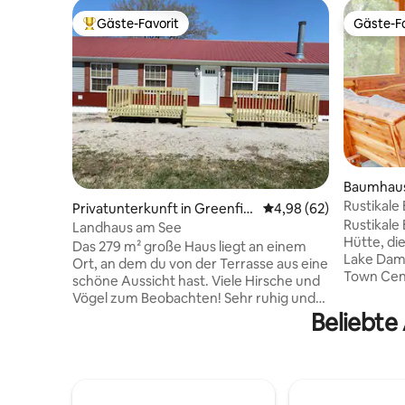
Gäste-Favorit
Gäste-Fa
Beliebter Gäste-Favorit.
Gäste-Fa
Baumhaus
Rustikale
Privatunterkunft in Greenfiel
Durchschnittliche Bew
4,98 (62)
am Stockt
Rustikale
d
Landhaus am See
Hütte, di
Das 279 m² große Haus liegt an einem
Lake Dam 
Ort, an dem du von der Terrasse aus eine
Town Cent
schöne Aussicht hast. Viele Hirsche und
absolute 
Vögel zum Beobachten! Sehr ruhig und
waldreich
friedlich. Egal, ob du gerne an den See
Beliebte
Vieh der 
gehst und Boot fährst oder angeln gehst
Truthähne
oder einfach nur draußen in der Sonne
von einer 
oder im Schatten sitzt und dich
Kajak zur
entspannst und ein Buch liest – hier bist
gegen ein
du genau richtig! Genieße in den kühlen