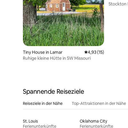
Stockton 
TV im Fre
Tiny House in Lamar
Durchschnittliche Be
4,93 (15)
Ruhige kleine Hütte in SW Missouri
Spannende Reiseziele
Reiseziele in der Nähe
Top-Attraktionen in der Nähe
St. Louis
Oklahoma City
Ferienunterkünfte
Ferienunterkünfte