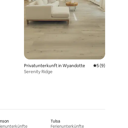
Privatunterkunft in Wyandotte
Durchschnittlich
5 (9)
Serenity Ridge
anson
Tulsa
ienunterkünfte
Ferienunterkünfte