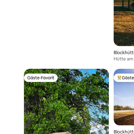
Blockhütt
Hütte am 
und Feuer
Gäste-Favorit
Gäste
Gäste-Favorit
Beliebte
Blockhütt