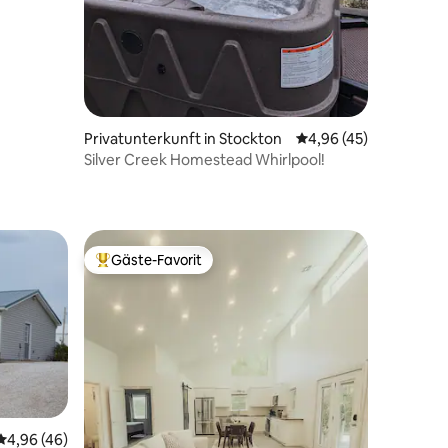
Privatunterkunft in Stockton
Durchschnittliche Be
4,96 (45)
Silver Creek Homestead Whirlpool!
36 Bewertungen
Gäste-Favorit
Beliebter Gäste-Favorit.
Durchschnittliche Bewertung: 4,96 von 5, 46 Bewertungen
4,96 (46)
62 Bewertungen