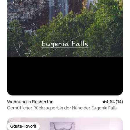
Wohnung in Flesherton
Durchschnitt
4,64 (14)
Gemütlicher Rückzugsort in der Nähe der Eugenia Falls
Gäste-Favorit
Gäste-Favorit