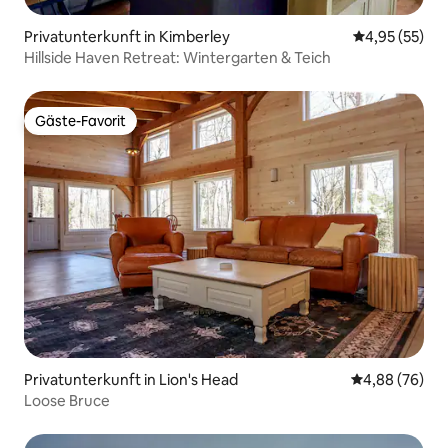
Privatunterkunft in Kimberley
Durchschnitt
4,95 (55)
Hillside Haven Retreat: Wintergarten & Teich
Gäste-Favorit
Gäste-Favorit
Privatunterkunft in Lion's Head
Durchschnittl
4,88 (76)
Loose Bruce