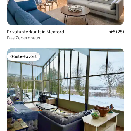
Privatunterkunft in Meaford
Durchschni
5 (28)
Das Zedernhaus
Gäste-Favorit
Gäste-Favorit