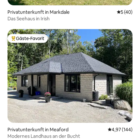
Privatunterkunft in Markdale
Durchschni
5 (40)
Das Seehaus in Irish
Gäste-Favorit
Beliebter Gäste-Favorit.
Privatunterkunft in Meaford
Durchschnittli
4,97 (144)
Modernes Landhaus an der Bucht