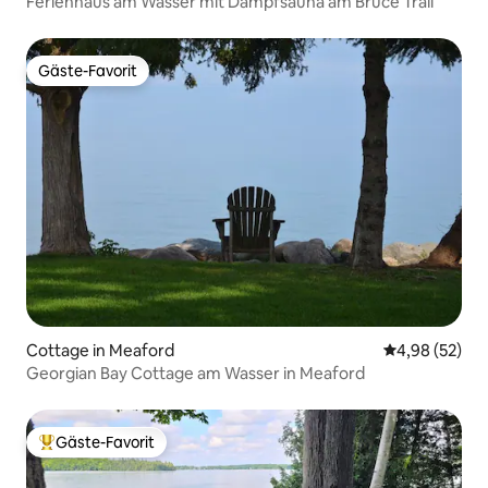
Ferienhaus am Wasser mit Dampfsauna am Bruce Trail
Gäste-Favorit
Gäste-Favorit
Cottage in Meaford
Durchschnittl
4,98 (52)
Georgian Bay Cottage am Wasser in Meaford
Gäste-Favorit
Beliebter Gäste-Favorit.