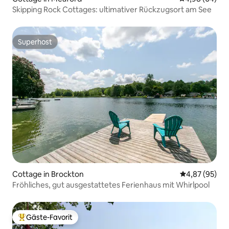
Skipping Rock Cottages: ultimativer Rückzugsort am See
Superhost
Superhost
Cottage in Brockton
Durchschnittl
4,87 (95)
Fröhliches, gut ausgestattetes Ferienhaus mit Whirlpool
Gäste-Favorit
Beliebter Gäste-Favorit.