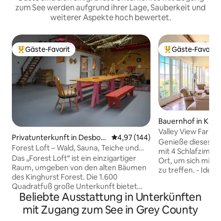
zum See werden aufgrund ihrer Lage, Sauberkeit und
weiterer Aspekte hoch bewertet.
Gäste-Favorit
Gäste-Favorit
Beliebter Gäste-Favorit.
Beliebter Gäste-F
Bauernhof in Kimb
Valley View Farm R
Privatunterkunft in Desbor
Durchschnittliche Bewertung: 4
4,97 (144)
Haustiere, Wande
Genieße dieses ei
o
Forest Loft – Wald, Sauna, Teiche und
mit 4 Schlafzimm
Sternenbeobachtung
Das „Forest Loft“ ist ein einzigartiger
Ort, um sich mit 
Raum, umgeben von den alten Bäumen
zu treffen. - Ideale Lage, um
des Kinghurst Forest. Die 1.600
zusammenzukomm
Quadratfuß große Unterkunft bietet
entspannen und K
Beliebte Ausstattung in Unterkünften
Platz für bis zu vier Personen und
Zentralheizung un
verfügt über zwei Queensize-Betten
Genieße die spekt
mit Zugang zum See in Grey County
und Bettwäsche, einen riesigen Ernte-
das Beaver Valley.