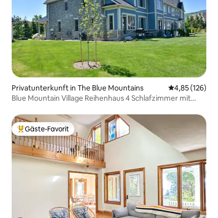
Privatunterkunft in The Blue Mountains
Durchschnittl
4,85 (126)
Blue Mountain Village Reihenhaus 4 Schlafzimmer mit
Shuttle
Gäste-Favorit
Beliebter Gäste-Favorit.