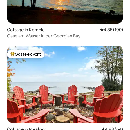
Cottage in Kemble
Durchschnittli
4,85 (190)
Oase am Wasser in der Georgian Bay
Gäste-Favorit
Beliebter Gäste-Favorit.
Cottage in Meaford
Durchschnittl
4,98 (64)