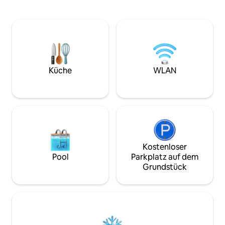
Tisch, eine Innenküchenzeile mit Herd
Niagara-Schichtst
und Kühlschrank, gefiltertes Wasser,
Aussichtspunkte de
eine Dusche, eine Propan- und
Entspanne dich und
Holzofenheizung, einen Basketballkorb
Gehminuten zu u
in der Tür, eine Hängematte, einen
mit Dock & Strand
Picknicktisch, einen Grill in
Lebensmitteln und 
handelsüblicher Qualität, einen
Autominuten von 
Feuerring und Zugang zu zwei schönen,
Küche
WLAN
entfernt. - Zuverl
von Quellen gespeisten Teichen. Zugang
Highspeed-Intern
zur finnischen Sauna für vier Personen
ist auf Anfrage verfügbar.
Kostenloser
Pool
Parkplatz auf dem
Grundstück