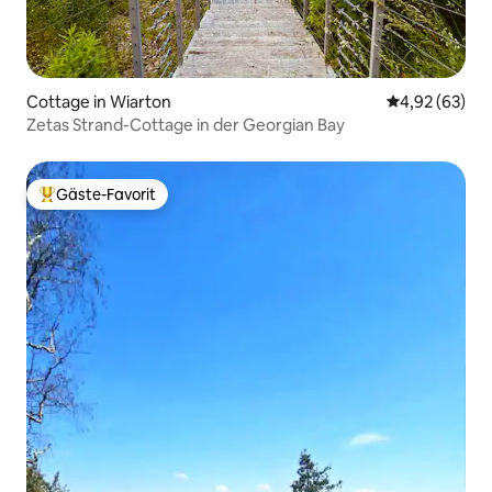
Cottage in Wiarton
Durchschnittl
4,92 (63)
Zetas Strand-Cottage in der Georgian Bay
Gäste-Favorit
Beliebter Gäste-Favorit.