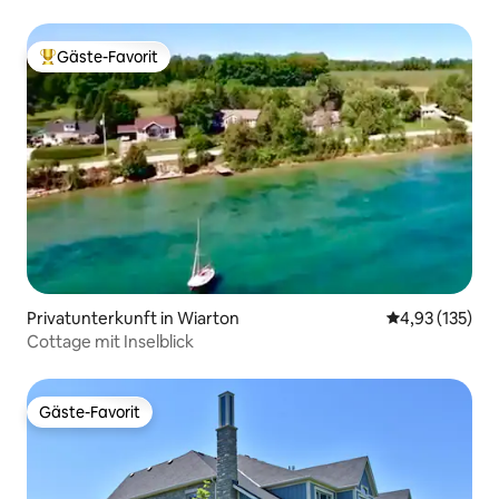
Gäste-Favorit
Beliebter Gäste-Favorit.
Privatunterkunft in Wiarton
Durchschnittl
4,93 (135)
Cottage mit Inselblick
Gäste-Favorit
Gäste-Favorit