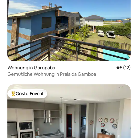
Wohnung in Garopaba
Durchschn
5 (12)
Gemütliche Wohnung in Praia da Gamboa
Gäste-Favorit
Beliebter Gäste-Favorit.