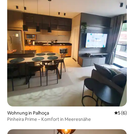
Wohnung in Palhoça
Durchschn
5 (6)
Pinheira Prime – Komfort in Meeresnähe