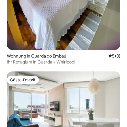
Wohnung in Guarda do Embaú
Durchsch
5 (3)
Ihr Refugium in Guarda + Whirlpool
Gäste-Favorit
Gäste-Favorit