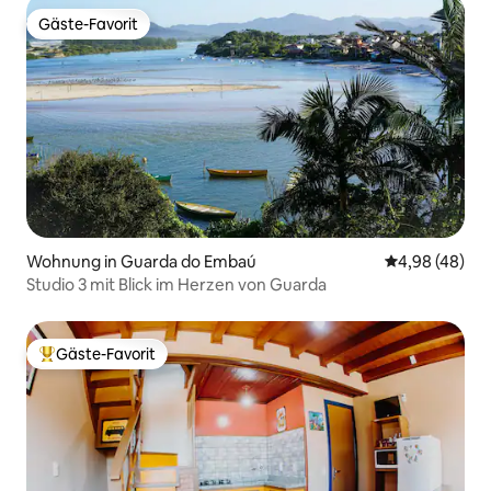
Gäste-Favorit
Gäste-Favorit
Wohnung in Guarda do Embaú
Durchschnittl
4,98 (48)
Studio 3 mit Blick im Herzen von Guarda
Gäste-Favorit
Beliebter Gäste-Favorit.