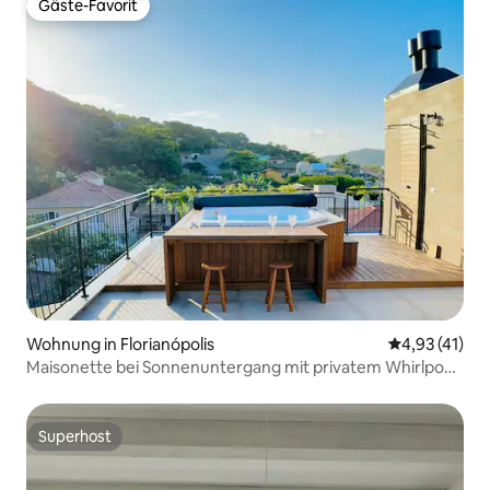
Gäste-Favorit
Gäste-Favorit
Wohnung in Florianópolis
Durchschnitt
4,93 (41)
Maisonette bei Sonnenuntergang mit privatem Whirlpool
(neues Inserat)
Superhost
Superhost