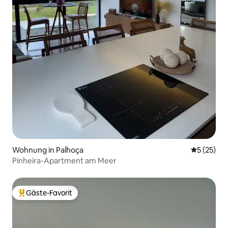
Wohnung in Palhoça
Durchschn
5 (25)
Pinheira-Apartment am Meer
Gäste-Favorit
Beliebter Gäste-Favorit.