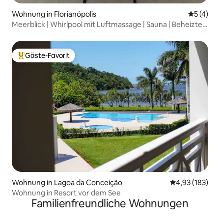
Wohnung in Florianópolis
Durchsch
5 (4)
Meerblick | Whirlpool mit Luftmassage | Sauna | Beheizter
Pool
Gäste-Favorit
Beliebter Gäste-Favorit.
Wohnung in Lagoa da Conceição
Durchschnittl
4,93 (183)
Wohnung in Resort vor dem See
Familienfreundliche Wohnungen