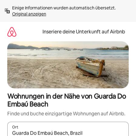
Zu
Einige Informationen wurden automatisch übersetzt. 
Inhalten
Original anzeigen
springen
Inseriere deine Unterkunft auf Airbnb
Wohnungen in der Nähe von Guarda Do
Embaú Beach
Finde und buche einzigartige Wohnungen auf Airbnb.
Ort
Wenn Ergebnisse verfügbar sind, navigiere mit den Pfeiltaste