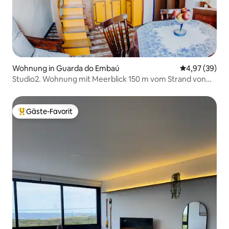
Wohnung in Guarda do Embaú
Durchschnittl
4,97 (39)
Studio2. Wohnung mit Meerblick 150 m vom Strand von
Guarda
Gäste-Favorit
Beliebter Gäste-Favorit.