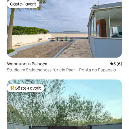
Gäste-Favorit
Gäste-Favorit
Wohnung in Palhoça
Durchschn
5 (6)
Studio im Erdgeschoss für ein Paar – Ponta do Papagaio
Gäste-Favorit
Beliebter Gäste-Favorit.