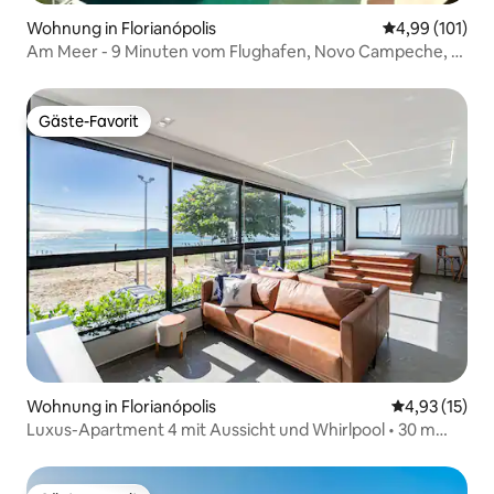
Wohnung in Florianópolis
Durchschnittl
4,99 (101)
Am Meer - 9 Minuten vom Flughafen, Novo Campeche, 2
Zimmer
Gäste-Favorit
Gäste-Favorit
Wohnung in Florianópolis
Durchschnitt
4,93 (15)
Luxus-Apartment 4 mit Aussicht und Whirlpool • 30 m
vom Meer entfernt!