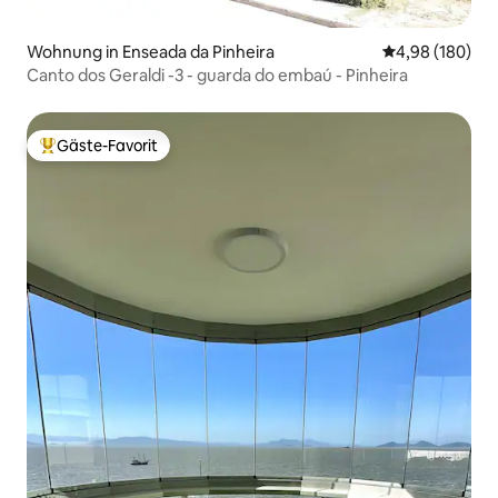
Wohnung in Enseada da Pinheira
Durchschnittli
4,98 (180)
Canto dos Geraldi -3 - guarda do embaú - Pinheira
Gäste-Favorit
Beliebter Gäste-Favorit.