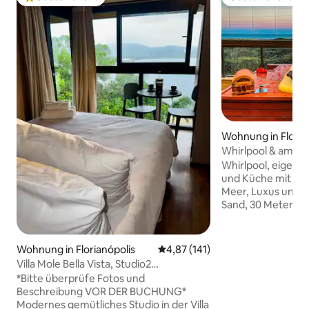
Beliebter Gäste-Favorit.
Gäste-Favorit
Wohnung in Floria
Whirlpool & am M
Suiten
Whirlpool, eigen
und Küche mit dir
Meer, Luxus und R
Sand, 30 Meter vo
neue Wohnung mi
500-Mbit/s-WLAN,
Klimaanlage in all
Wohnung in Florianópolis
Durchschnittliche Bewertung: 4
4,87 (141)
beheizter Whirlp
Villa Mole Bella Vista, Studio2
dem Balkon, große
c/Aussicht/Whirlpool/Grill
*Bitte überprüfe Fotos und
die ausgestattete 
Beschreibung VOR DER BUCHUNG*
Grill am Meer, Wa
Modernes gemütliches Studio in der Villa