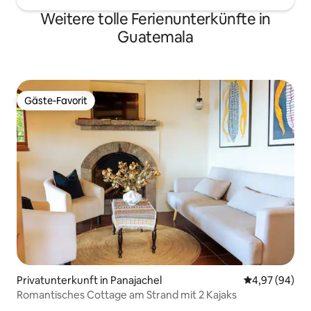
Weitere tolle Ferienunterkünfte in
Guatemala
Gäste-Favorit
Gäste-Favorit
Privatunterkunft in Panajachel
Durchschnittl
4,97 (94)
Romantisches Cottage am Strand mit 2 Kajaks