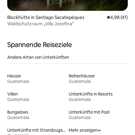
Blockhütte in Santiago Sacatepéquez
Durchschnitt
4,98 (41)
Waldschutzraum „Villa Josefina“
Spannende Reiseziele
Andere Arten von Unterkünften
Häuser
Reihenhäuser
Guatemala
Guatemala
Villen
Unterkünfte in Resorts
Guatemala
Guatemala
Bungalows
Unterkünfte mit Pool
Guatemala
Guatemala
Unterkünfte mit Strandzugang
Mehr anzeigen