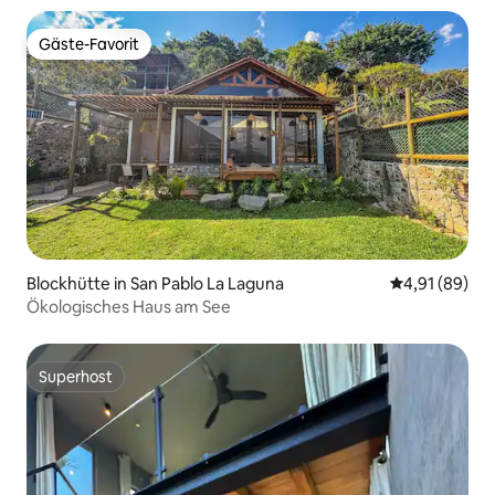
Gäste-Favorit
Gäste-Favorit
Blockhütte in San Pablo La Laguna
Durchschnitt
4,91 (89)
Ökologisches Haus am See
Superhost
Superhost