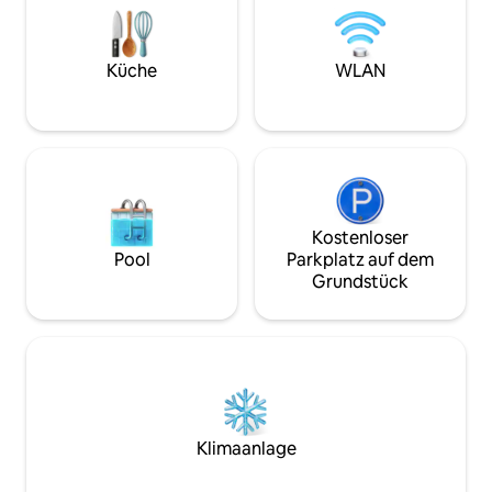
dem Steinofen. Es gibt zahlreiche
gehobenen Wohngegend, nur 5–7
Außenbereiche, in
Minuten mit dem Tuk-Tuk von den
sonnen, entspanne
Hauptdocks entfernt. 600 m² Garten,
und die außergew
Außenfeuerstelle, Glasfaser-WLAN,
Küche
WLAN
genießen kannst. Genieße den Lake
Arbeitsbereich und kostenlose
Atitlán vom Feinst
Parkplätze nur wenige Schritte entfernt.
köchin verfügbar.
Kostenloser
Pool
Parkplatz auf dem
Grundstück
Klimaanlage