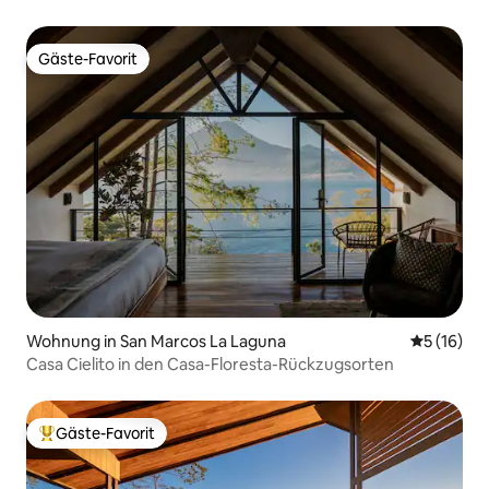
Klimaanlage
Gäste-Favorit
Gäste-Favorit
Wohnung in San Marcos La Laguna
Durchschn
5 (16)
Casa Cielito in den Casa-Floresta-Rückzugsorten
Gäste-Favorit
Beliebter Gäste-Favorit.