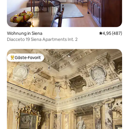
Wohnung in Siena
Durchschnittli
4,95 (487)
Diacceto 19 Siena Apartments Int. 2
Gäste-Favorit
Beliebter Gäste-Favorit.