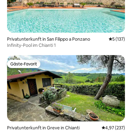
Privatunterkunft in San Filippo a Ponzano
Durchschni
5 (137)
Infinity-Pool im Chianti 1
Gäste-Favorit
Gäste-Favorit
Privatunterkunft in Greve in Chianti
Durchschnittli
4,97 (237)