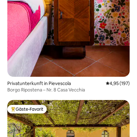
Privatunterkunft in Pievescola
Durchschnittl
4,95 (197)
Borgo Ripostena – Nr. 8 Casa Vecchia
Gäste-Favorit
Beliebter Gäste-Favorit.