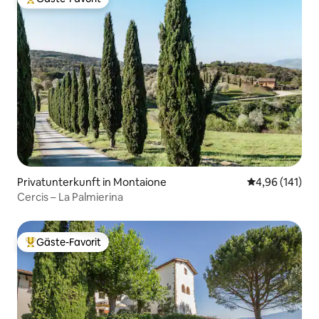
Beliebter Gäste-Favorit.
Privatunterkunft in Montaione
Durchschnittl
4,96 (141)
Cercis – La Palmierina
Gäste-Favorit
Beliebter Gäste-Favorit.