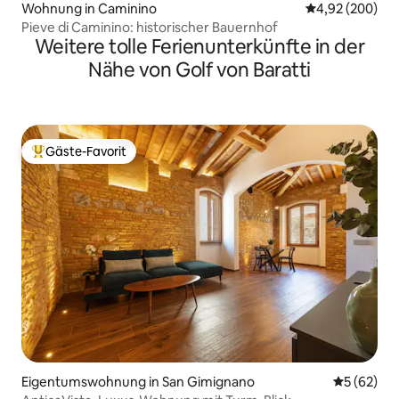
Wohnung in Caminino
Durchschnittli
4,92 (200)
Pieve di Caminino: historischer Bauernhof
Weitere tolle Ferienunterkünfte in der
Nähe von Golf von Baratti
Gäste-Favorit
Beliebter Gäste-Favorit.
Eigentumswohnung in San Gimignano
Durchschni
5 (62)