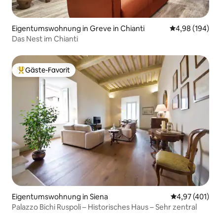
Eigentumswohnung in Greve in Chianti
Durchschnittli
4,98 (194)
Das Nest im Chianti
Gäste-Favorit
Beliebter Gäste-Favorit.
Eigentumswohnung in Siena
Durchschnittl
4,97 (401)
Palazzo Bichi Ruspoli – Historisches Haus – Sehr zentral