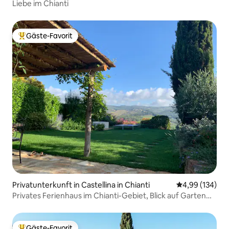
Liebe im Chianti
Gäste-Favorit
Beliebter Gäste-Favorit.
Privatunterkunft in Castellina in Chianti
Durchschnittli
4,99 (134)
Privates Ferienhaus im Chianti-Gebiet, Blick auf Garten
und Weinberg
Gäste-Favorit