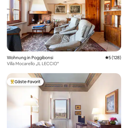
Wohnung in Poggibonsi
Durchschni
5 (128)
Villa Mocarello „IL LECCIO“
Gäste-Favorit
Beliebter Gäste-Favorit.