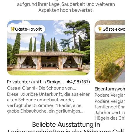
aufgrund ihrer Lage, Sauberkeit und weiteren
Aspekten hoch bewertet.
Gäste-Favorit
Gäste-Favorit
Beliebter Gäste-Favorit.
Beliebter Gäste-F
Privatunterkunft in Simigna
Durchschnittliche Bewertung: 4
4,98 (187)
no
Casa al Gianni - Die Scheune von
Eigentumswohnun
Simignano
Diese luxuriöse Unterkunft, die aus einer
Podere Vergianoni eingebettet in d
alten Scheune umgebaut wurde,
Chianti mit Pool
Podere Vergianoni i
verfügt über 5 Zimmer, 4 Bäder, eine
familiengeführtes
große Einbauküche, ein geräumiges
Jahrhundert in d
Wohnzimmer, einen großen privaten
Hügeln des Chianti
Garten mit Parkplatz, einen Whirlpool,
Beliebte Ausstattung in
der Möglichkeit, e
eine Terrasse mit Sofas, einen Grill, eine
Service und lokale 