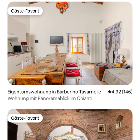
Gäste-Favorit
Gäste-Favorit
Eigentumswohnung in Barberino Tavarnelle
Durchschnittli
4,92 (146)
Wohnung mit Panoramablick im Chianti
Gäste-Favorit
Gäste-Favorit