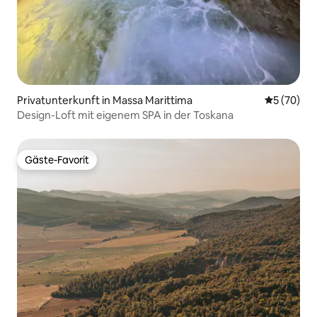
Privatunterkunft in Massa Marittima
Durchschni
5 (70)
Design-Loft mit eigenem SPA in der Toskana
Gäste-Favorit
Gäste-Favorit