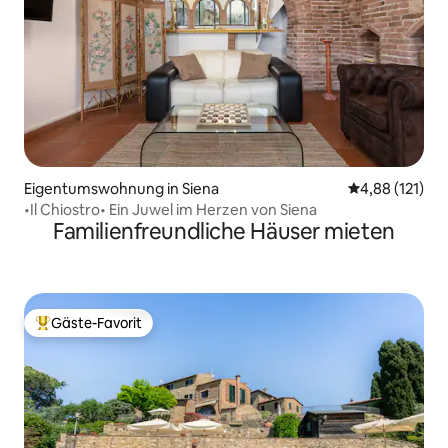
Eigentumswohnung in Siena
Durchschnittl
4,88 (121)
•Il Chiostro• Ein Juwel im Herzen von Siena
Familienfreundliche Häuser mieten
Gäste-Favorit
Beliebter Gäste-Favorit.