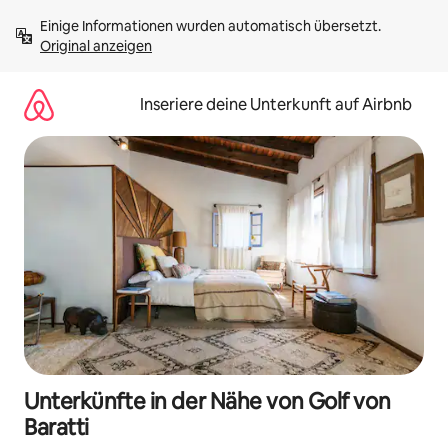
Zu
Einige Informationen wurden automatisch übersetzt. 
Inhalten
Original anzeigen
springen
Inseriere deine Unterkunft auf Airbnb
Unterkünfte in der Nähe von Golf von
Baratti