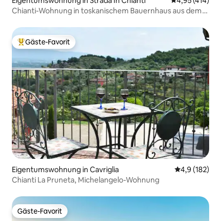
Eigentumswohnung in Strada In Chianti
Durchschnittl
4,95 (414)
Chianti-Wohnung in toskanischem Bauernhaus aus dem
12. Jahrhundert
Gäste-Favorit
Beliebter Gäste-Favorit.
Eigentumswohnung in Cavriglia
Durchschnitt
4,9 (182)
Chianti La Pruneta, Michelangelo-Wohnung
Gäste-Favorit
Gäste-Favorit