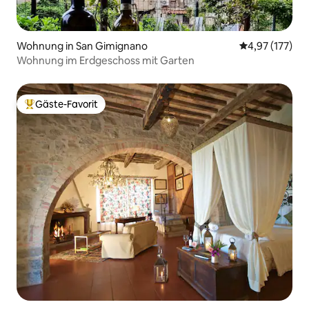
Wohnung in San Gimignano
Durchschnittl
4,97 (177)
Wohnung im Erdgeschoss mit Garten
Gäste-Favorit
Beliebter Gäste-Favorit.