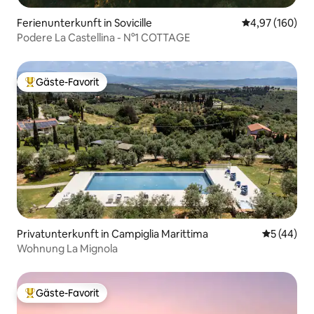
Ferienunterkunft in Sovicille
Durchschnittli
4,97 (160)
Podere La Castellina - N°1 COTTAGE
Gäste-Favorit
Beliebter Gäste-Favorit.
Privatunterkunft in Campiglia Marittima
Durchschni
5 (44)
Wohnung La Mignola
Gäste-Favorit
Beliebter Gäste-Favorit.