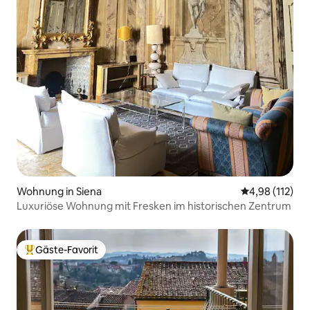
Wohnung in Siena
Durchschnittl
4,98 (112)
Luxuriöse Wohnung mit Fresken im historischen Zentrum
Gäste-Favorit
Beliebter Gäste-Favorit.