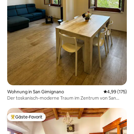
Wohnung in San Gimignano
Durchschnittl
4,99 (175)
Der toskanisch-moderne Traum im Zentrum von San
Gimignano
Gäste-Favorit
Beliebter Gäste-Favorit.