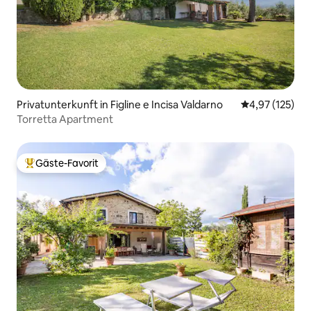
Privatunterkunft in Figline e Incisa Valdarno
Durchschnittl
4,97 (125)
Torretta Apartment
Gäste-Favorit
Beliebter Gäste-Favorit.