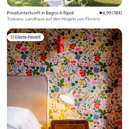
Privatunterkunft in Bagno A Ripoli
Durchschnittli
4,99 (184)
Toskana. Landhaus auf den Hügeln von Florenz
Gäste-Favorit
Beliebter Gäste-Favorit.