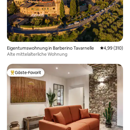
Eigentumswohnung in Barberino Tavarnelle
Durchschnittli
4,99 (310)
Alte mittelalterliche Wohnung
Gäste-Favorit
Beliebter Gäste-Favorit.