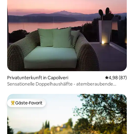
Privatunterkunft in Capoliveri
Durchschnittl
4,98 (87)
Sensationelle Doppelhaushälfte - atemberaubende
Aussicht
Gäste-Favorit
Beliebter Gäste-Favorit.