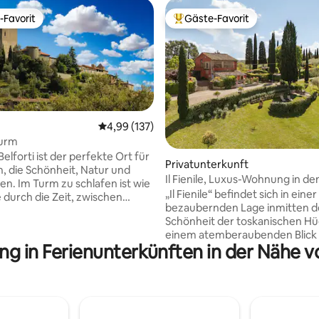
-Favorit
Gäste-Favorit
r Gäste-Favorit.
Beliebter Gäste-Favorit.
Durchschnittliche Bewertung: 4,99 von 5, 1
4,99 (137)
Turm
rtung: 4,95 von 5, 129 Bewertungen
Belforti ist der perfekte Ort für
Privatunterkunft
 die Schönheit, Natur und
Il Fienile, Luxus-Wohnung in d
ben. Im Turm zu schlafen ist wie
der Toskana
„Il Fienile“ befindet sich in einer
e durch die Zeit, zwischen
bezaubernden Lage inmitten d
nd Prinzessinnen. Das Wunder
Schönheit der toskanischen Hüg
tes wird durch einen großen
einem atemberaubenden Blick 
it seinem Swimmingpool, den
ng in Ferienunterkünften in der Nähe 
umliegende Landschaft. Es befi
ngassen und den
im Weiler Catignano in Gambas
men bereichert. Das Dorf ist
nur wenige Kilometer von San
magischer Ort, gut erhalten und
Gimignano entfernt. Das Haus l
h lebendig. Wir sind Emilia und
einer geschützten Oase, umg
 leben hier und unsere Mission
einem schönen privaten Park m
nseren Gästen das Beste zu