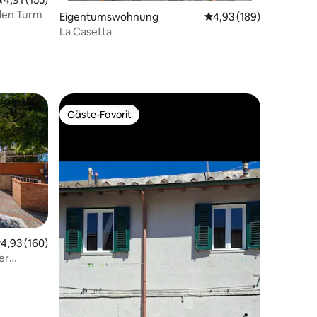
 den Turm
Eigentumswohnung
Durchschnittliche Bew
4,93 (189)
La Casetta
Gäste-Favorit
Gäste-Favorit
45 Bewertungen
urchschnittliche Bewertung: 4,93 von 5, 160 Bewertungen
4,93 (160)
er