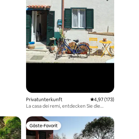
Privatunterkunft
Durchschnittliche Bew
4,97 (173)
La casa dei remi, entdecken Sie die
Toskana in der Nähe des Meeres
Gäste-Favorit
Gäste-Favorit