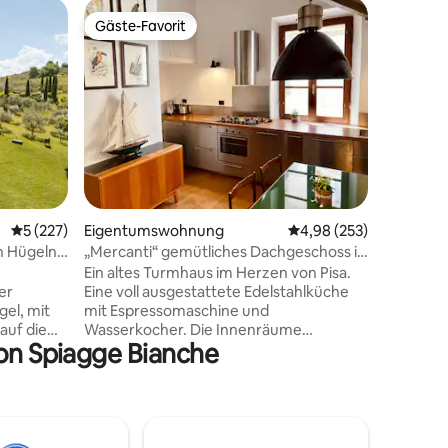
Privatun
Gäste-Favorit
Gäste-F
Gäste-Favorit
Gäste-F
Open Spa
Casa nama
mit gepf
mittelal
entfernt 
Wäldern 
umgeben 
Fluss Ce
37 Bewertungen
Quadratm
Quelle m
Durchschnittliche Bewertung: 5 von 5, 227 Bewertungen
5 (227)
Eigentumswohnung
Durchschnittliche Bew
4,98 (253)
zum Abkü
Außendus
en Hügeln
„Mercanti“ gemütliches Dachgeschoss in
Vodafone
einem Turmhaus
Ein altes Turmhaus im Herzen von Pisa.
33 und Up
er
Eine voll ausgestattete Edelstahlküche
gibt es 
el, mit
mit Espressomaschine und
auf die
Wasserkocher. Die Innenräume
von Spiagge Bianche
ndet sich
verbinden Holzbalken, Stahl und Glas mit
si Terme,
einer schwingenden Hängematte,
Designerlampen, einem Plattenspieler
iegt in
und einer umfangreichen Bibliothek mit
eben von
Kunst- und Bilderbüchern. Das
it
Schlafzimmer ist über eine interne