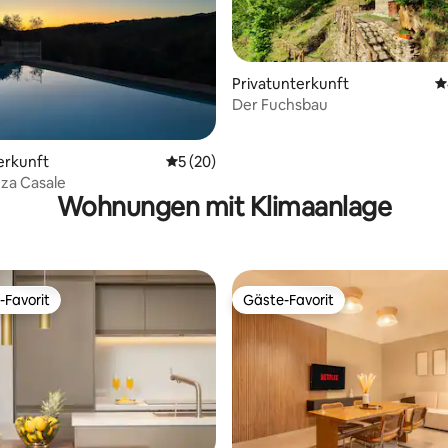
Privatunterkunft
D
Der Fuchsbau
ewertung: 5 von 5, 277 Bewertungen
erkunft
Durchschnittliche Bewertung: 5 von 5, 
5 (20)
zza Casale
Wohnungen mit Klimaanlage
-Favorit
Gäste-Favorit
r Gäste-Favorit.
Gäste-Favorit