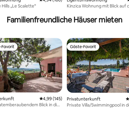
 Hills „Le Scalette“
Kinzica Wohnung mit Blick auf
Familienfreundliche Häuser mieten
-Favorit
Gäste-Favorit
r Gäste-Favorit.
Gäste-Favorit
rtung: 4,99 von 5, 104 Bewertungen
erkunft
Durchschnittliche Bewertung: 4,99 von 5, 1
4,99 (145)
Privatunterkunft
D
atemberaubendem Blick in die
Private Villa/Swimmingpool in d
Toskana