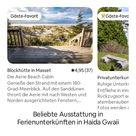
Gäste-Favorit
Gäste-Favorit
Gäste-Favorit
Beliebter Gäste-F
Blockhütte in Masset
Durchschnittliche Bewertung: 
4,95 (37)
Die Aerie Beach Cabin
Privatunterkunft i
Genieße den Strand mit einem 180-
e
Ruhige Unterkunft
Grad-Meerblick. Auf den Sanddünen
Entfliehe in einen
thront die Aerie mit nach Westen und
Rückzugsort auf ei
Norden ausgerichteten Fenstern,
atemberaubendem 
sodass du die Brandung fast überall in
Fotos werden der 
der Hütte sehen kannst. The Aerie ist
Beliebte Ausstattung in
gerecht! Dieses g
eine netzunabhängige Hütte mit einem
sich im Besitz von
Ferienunterkünften in Haida Gwaii
Innenbad mit Komposttoilette und
von Haida betrieb
beheizter Dusche. Zur Beheizung
einen Außenbereic
verfügt diese Hütte über