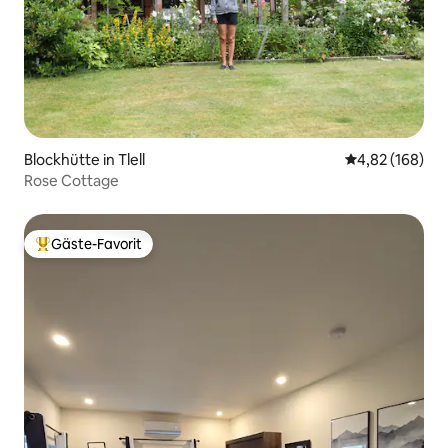
Blockhütte in Tlell
Durchschnittli
4,82 (168)
Rose Cottage
Gäste-Favorit
Beliebter Gäste-Favorit.