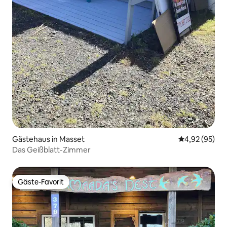
Gästehaus in Masset
Durchschnittl
4,92 (95)
Das Geißblatt-Zimmer
Gäste-Favorit
Gäste-Favorit