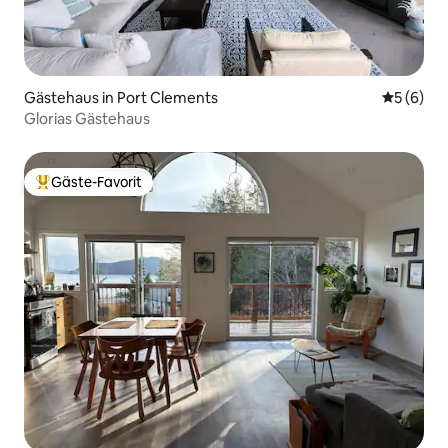
Gästehaus in Port Clements
Durchschn
5 (6)
Glorias Gästehaus
Gäste-Favorit
Beliebter Gäste-Favorit.