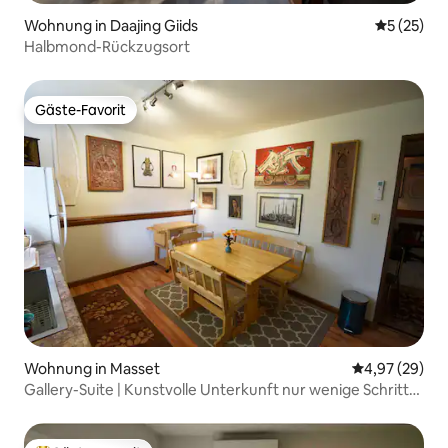
Wohnung in Daajing Giids
Durchschn
5 (25)
Halbmond-Rückzugsort
Gäste-Favorit
Gäste-Favorit
Wohnung in Masset
Durchschnittl
4,97 (29)
Gallery-Suite | Kunstvolle Unterkunft nur wenige Schritte
vom Meer entfernt