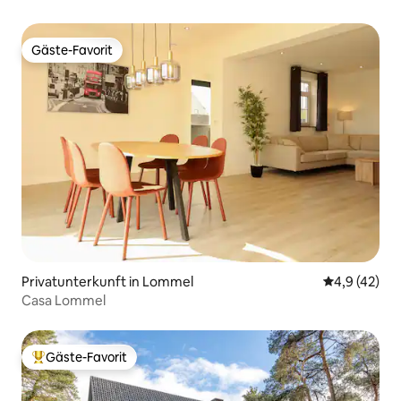
Gäste-Favorit
Gäste-Favorit
Privatunterkunft in Lommel
Durchschnit
4,9 (42)
Casa Lommel
Gäste-Favorit
Beliebter Gäste-Favorit.