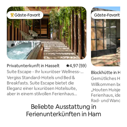
Gäste-Favorit
Gäste-Favorit
Beliebter Gäste-Favorit.
Gäste-Favorit
Privatunterkunft in Hasselt
Durchschnittliche Bewertung: 
4,97 (59)
Suite Escape - Ihr luxuriöser Wellness-
Blockhütte in Ha
Aufenthalt
Vergiss Standard-Hotels und Bed &
Gemütliches Holz
Breakfasts. Suite Escape bietet die
Garten
Willkommen bei T
Eleganz einer luxuriösen Hotelsuite,
„Houten Huisje“,
aber in einem stilvollen Ferienhaus
Ferienhaus, ideal
exklusiv für dich. Entspanne dich in
Rad- und Wanderp
deinem privaten Wellnessbereich mit
Beliebte Ausstattung in
Diese charmante U
Sauna und Whirlpool, wähle leckere
Komfort, den Sie f
Ferienunterkünften in Ham
Weine oder Champagner aus dem
unbeschwerten Ur
Weinkühlschrank und genieße Aperitifs
Unser Ferienhaus 
an der Bar. Eine Oase im Herzen von