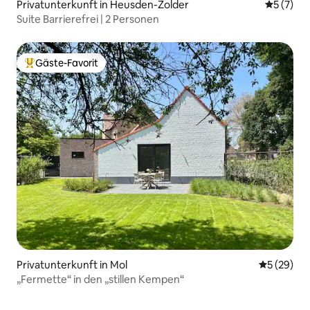
Privatunterkunft in Heusden-Zolder
Durchsch
5 (7)
Suite Barrierefrei | 2 Personen
Gäste-Favorit
Beliebter Gäste-Favorit.
Privatunterkunft in Mol
Durchschni
5 (29)
„Fermette“ in den „stillen Kempen“