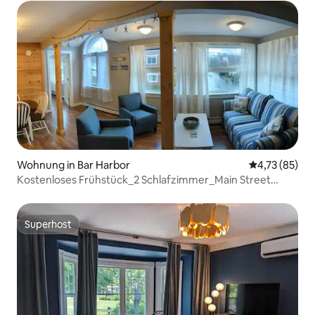
Wohnung in Bar Harbor
Durchschnitt
4,73 (85)
Kostenloses Frühstück_2 Schlafzimmer_Main Street
Apartment A
Superhost
Superhost