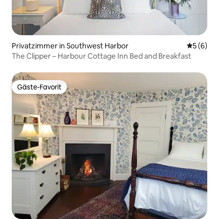
Privatzimmer in Southwest Harbor
Durchschn
5 (6)
The Clipper – Harbour Cottage Inn Bed and Breakfast
Gäste-Favorit
Gäste-Favorit