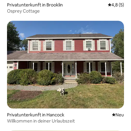
Privatunterkunft in Brooklin
Durchschni
4,8 (5)
Osprey Cottage
Privatunterkunft in Hancock
Neue Unt
Neu
Willkommen in deiner Urlaubszeit