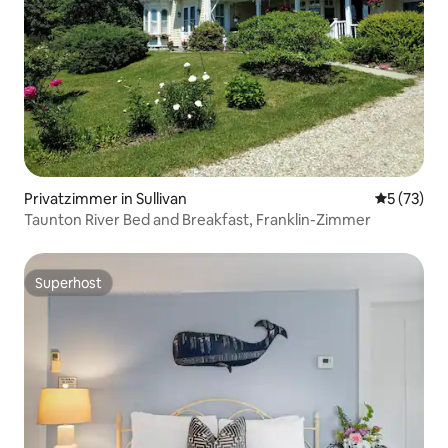
Privatzimmer in Sullivan
Durchschn
5 (73)
Taunton River Bed and Breakfast, Franklin-Zimmer
Superhost
Superhost