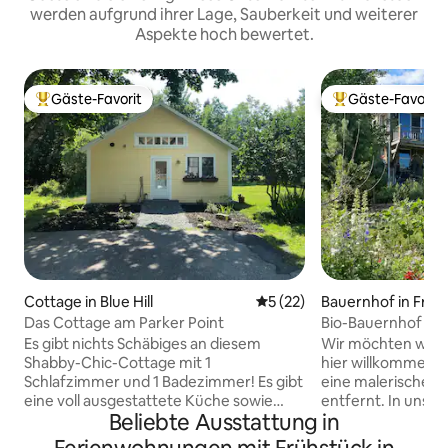
werden aufgrund ihrer Lage, Sauberkeit und weiterer
Aspekte hoch bewertet.
Gäste-Favorit
Gäste-Favorit
Beliebter Gäste-Favorit.
Beliebter Gäste-F
Cottage in Blue Hill
Durchschnittliche Bewertun
5 (22)
Bauernhof in Frank
Das Cottage am Parker Point
Bio-Bauernhof Kün
Es gibt nichts Schäbiges an diesem
Wir möchten wirkli
Shabby-Chic-Cottage mit 1
hier willkommen fühlt! Bar Ha
Schlafzimmer und 1 Badezimmer! Es gibt
eine malerische 4
eine voll ausgestattete Küche sowie
entfernt. In unserem riesigen Hinterhof
Beliebte Ausstattung in
eine Mikrowelle und eine
kann man toll wan
Kaffeemaschine. Alle Bett- und
machen (Sunrise T