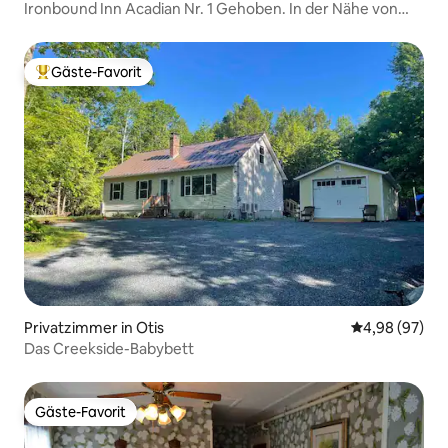
Ironbound Inn Acadian Nr. 1 Gehoben. In der Nähe von
Acadia.
Gäste-Favorit
Beliebter Gäste-Favorit.
Privatzimmer in Otis
Durchschnittl
4,98 (97)
Das Creekside-Babybett
Gäste-Favorit
Gäste-Favorit