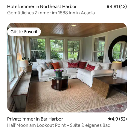
Hotelzimmer in Northeast Harbor
Durchschnitt
4,81 (43)
Gemütliches Zimmer im 1888 Inn in Acadia
Gäste-Favorit
Gäste-Favorit
Privatzimmer in Bar Harbor
Durchschnit
4,9 (52)
Half Moon am Lookout Point – Suite & eigenes Bad