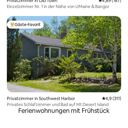
Privatzimmer in Old Town
Durchschnittli
4,89 (187)
Einzelzimmer Nr. 1 in der Nähe von UMaine & Bangor
Gäste-Favorit
Beliebter Gäste-Favorit.
Privatzimmer in Southwest Harbor
Durchschnitt
4,9 (311)
Privates Schlafzimmer und Bad auf Mt Desert Island
Ferienwohnungen mit Frühstück