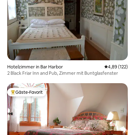
Hotelzimmer in Bar Harbor
Durchschnittl
4,89 (122)
2 Black Friar Inn and Pub, Zimmer mit Buntglasfenster
Gäste-Favorit
Beliebter Gäste-Favorit.