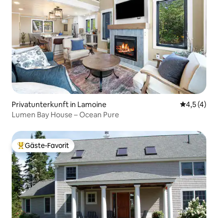
Privatunterkunft in Lamoine
Durchschni
4,5 (4)
Lumen Bay House – Ocean Pure
Gäste-Favorit
Beliebter Gäste-Favorit.