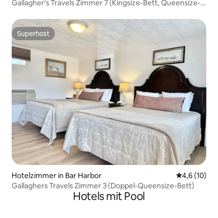
Gallagher's Travels Zimmer 7 (Kingsize-Bett, Queensize-
Bett)
Superhost
Superhost
Hotelzimmer in Bar Harbor
Durchschnit
4,6 (10)
Gallaghers Travels Zimmer 3 (Doppel-Queensize-Bett)
Hotels mit Pool