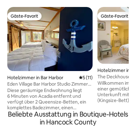
Gäste-Favorit
Gäste-Favorit
Gäste-Favorit
Gäste-Favorit
Hotelzimmer in S
The Deckhouse – 
Hotelzimmer in Bar Harbor
Durchschnittliche Bewertu
5 (11)
Willkommen im Th
Eden Village Bar Harbor Studio Zimmer
einer gemütlichen
21 Schlafplätze 4-5
Diese geräumige Endwohnung liegt
Unterkunft mit e
6 Minuten von Acadia entfernt und
(Kingsize-Bett) 
verfügt über 2 Queensize-Betten, ein
in einer ruhigen,
komplettes Badezimmer, einen
von Stonington, M
Beliebte Ausstattung in Boutique-Hotels
Kühlschrank mit Gefrierfach, eine
Autofahrt von den
Mikrowelle und eine Keurig-
in Hancock County
Innenstadt, den G
Kaffeemaschine. Das Badezimmer
malerischen Ufer
verfügt über eine
bietet dieser ruh