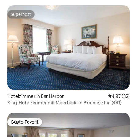
Superhost
Superhost
Hotelzimmer in Bar Harbor
Durchschnitt
4,97 (32)
King-Hotelzimmer mit Meerblick im Bluenose Inn (441)
Gäste-Favorit
Gäste-Favorit