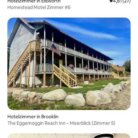
Hotelzimmer in Ellsworth
Durchschnitt
4,81 (27)
Homestead Motel Zimmer #6
Hotelzimmer in Brooklin
The Eggemoggin Reach Inn – Meerblick (Zimmer 5)