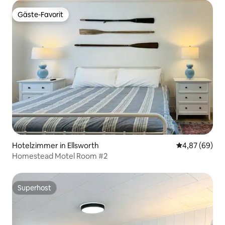
Gäste-Favorit
Gäste-Favorit
Hotelzimmer in Ellsworth
Durchschnittl
4,87 (69)
Homestead Motel Room #2
Superhost
Superhost