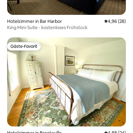
Hotelzimmer in Bar Harbor
Durchschnittl
4,96 (28)
King Mini-Suite - kostenloses Frühstück
Gäste-Favorit
Gäste-Favorit
Hotelzimmer in Brooksville
Durchschnittl
4,88 (24)