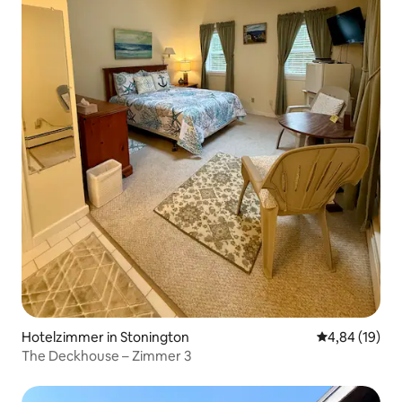
Hotelzimmer in Stonington
Durchschnitt
4,84 (19)
The Deckhouse – Zimmer 3