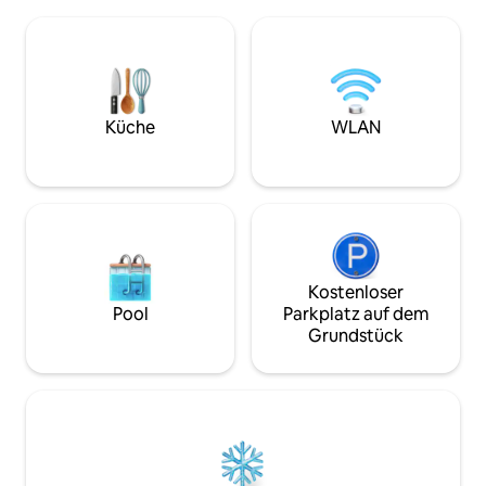
Dusch-/Wannenkombination und ist mit
Privatsphäre als 
Bettwäsche, Shampoo, Haarspülung und
Einheit ist eine vo
Duschgel ausgestattet. Die Hintertür
sich über einer f
führt zu einer geräumigen Terrasse mit
befinden. Die Ei
Blick auf 20 Hektar mit Wanderwegen.
dem Grundstück i
Terrasse mit Sitzgelegenheiten im
Gebäude. Zu den 
Freien. Wir haben auch Picknicktische,
Küche
WLAN
gehören: eine fes
Gas- und Holzkohlegrills und
und eine Schlaf-S
Feuerstellen für deine Nutzung!
Freundliche Haustiere sind gegen eine
zusätzliche Gebühr willkommen. Keine
Einschränkungen oder
Größenbegrenzung!
Kostenloser
Pool
Parkplatz auf dem
Grundstück