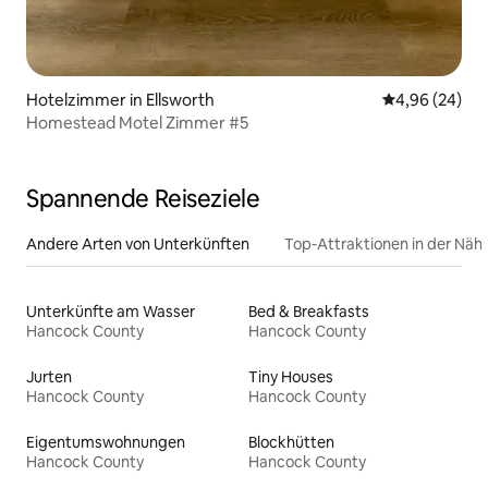
Hotelzimmer in Ellsworth
Durchschnittl
4,96 (24)
Homestead Motel Zimmer #5
Spannende Reiseziele
Andere Arten von Unterkünften
Top-Attraktionen in der Näh
Unterkünfte am Wasser
Bed & Breakfasts
Hancock County
Hancock County
Jurten
Tiny Houses
Hancock County
Hancock County
Eigentumswohnungen
Blockhütten
Hancock County
Hancock County