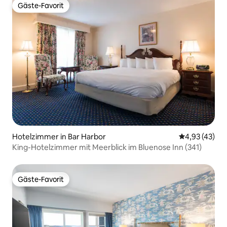
Gäste-Favorit
Gäste-Favorit
Hotelzimmer in Bar Harbor
Durchschnitt
4,93 (43)
King-Hotelzimmer mit Meerblick im Bluenose Inn (341)
Gäste-Favorit
Gäste-Favorit