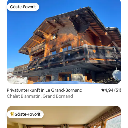
Gäste-Favorit
Gäste-Favorit
Privatunterkunft in Le Grand-Bornand
Durchschnitt
4,94 (51)
Chalet Blanmatin, Grand Bornand
Gäste-Favorit
Beliebter Gäste-Favorit.