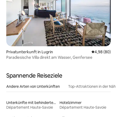
Privatunterkunft in Lugrin
Durchschnittl
4,98 (80)
Paradiesische Villa direkt am Wasser, Genfersee
Spannende Reiseziele
Andere Arten von Unterkünften
Top-Attraktionen in der Näh
Unterkünfte mit behindertengerechtem Bett
Hotelzimmer
Département Haute-Savoie
Département Haute-Savoie