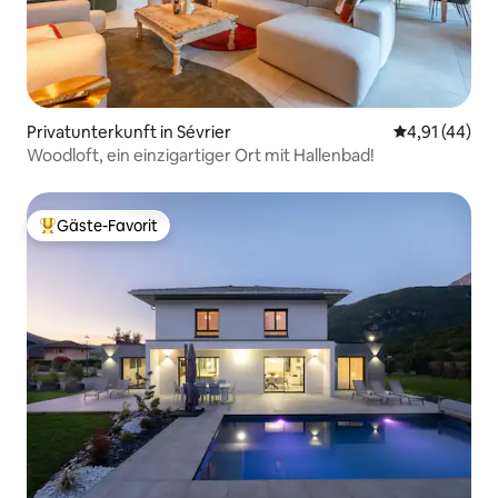
Privatunterkunft in Sévrier
Durchschnitt
4,91 (44)
Woodloft, ein einzigartiger Ort mit Hallenbad!
Gäste-Favorit
Beliebter Gäste-Favorit.