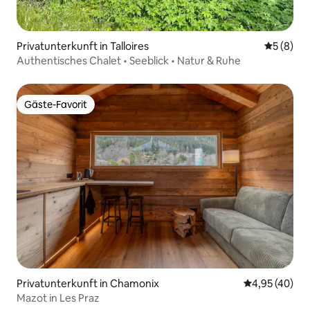
Privatunterkunft in Talloires
Durchschn
5 (8)
Authentisches Chalet • Seeblick • Natur & Ruhe
Gäste-Favorit
Gäste-Favorit
Privatunterkunft in Chamonix
Durchschnittl
4,95 (40)
Mazot in Les Praz