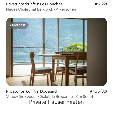
Privatunterkunft in Les Houches
Durchschn
5 (22)
Neues Chalet mit Bergblick - 4 Personen
Superhost
Superhost
Privatunterkunft in Doussard
Durchschnitt
4,75 (32)
VenezChezVous - Chalet de Bredanne - Am Seeufer
Private Häuser mieten