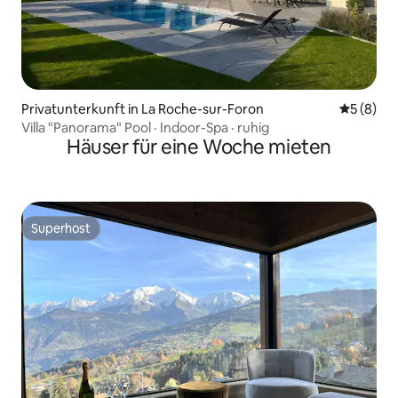
Privatunterkunft in La Roche-sur-Foron
Durchschn
5 (8)
Villa "Panorama" Pool · Indoor-Spa · ruhig
Häuser für eine Woche mieten
Superhost
Superhost