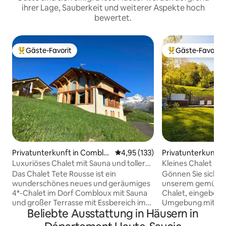
ihrer Lage, Sauberkeit und weiterer Aspekte hoch
bewertet.
Gäste-Favorit
Gäste-Favorit
Beliebter Gäste-Favorit.
Beliebter Gäste-F
Privatunterkunft in Comblo
Durchschnittliche Bewertung: 4
4,95 (133)
Privatunterkunft i
ux
Luxuriöses Chalet mit Sauna und toller
Kleines Chalet mit
Aussicht
Das Chalet Tete Rousse ist ein
Gönnen Sie sich ei
wunderschönes neues und geräumiges
unserem gemütlic
4*-Chalet im Dorf Combloux mit Sauna
Chalet, eingebette
und großer Terrasse mit Essbereich im
Umgebung mit herr
Beliebte Ausstattung in Häusern in
Freien. Herrliche Aussicht auf den Mont
Mont Blanc. Entwo
Blanc und die Chaîne des Aravis. Das
ist dieser kleine