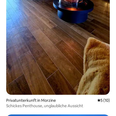
Privatunterkunft in Morzine
Durchschn
5 (10)
Schickes Penthouse, unglaubliche Aussicht