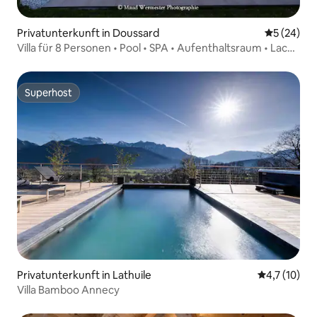
Privatunterkunft in Doussard
Durchschni
5 (24)
Villa für 8 Personen • Pool • SPA • Aufenthaltsraum • Lac
Annecy
Superhost
Superhost
Privatunterkunft in Lathuile
Durchschnit
4,7 (10)
Villa Bamboo Annecy