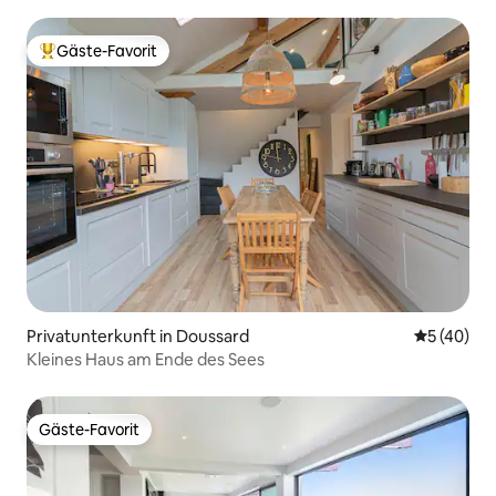
Gäste-Favorit
Beliebter Gäste-Favorit.
Privatunterkunft in Doussard
Durchschni
5 (40)
Kleines Haus am Ende des Sees
Gäste-Favorit
Gäste-Favorit