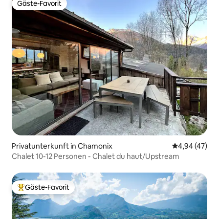
Gäste-Favorit
Gäste-Favorit
Privatunterkunft in Chamonix
Durchschnittl
4,94 (47)
Chalet 10-12 Personen - Chalet du haut/Upstream
Gäste-Favorit
Beliebter Gäste-Favorit.