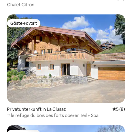
Chalet Citron
Gäste-Favorit
Gäste-Favorit
Privatunterkunft in La Clusaz
Durchschn
5 (8)
# le refuge du bois des forts oberer Teil + Spa