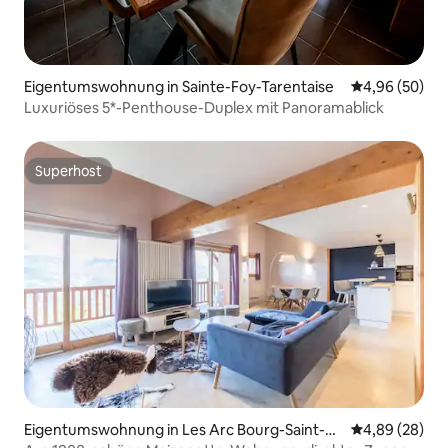
Eigentumswohnung in Sainte-Foy-Tarentaise
Durchschnittl
4,96 (50)
Luxuriöses 5*-Penthouse-Duplex mit Panoramablick
Superhost
Superhost
Eigentumswohnung in Les Arc Bourg-Saint-M
Durchschnittl
4,89 (28)