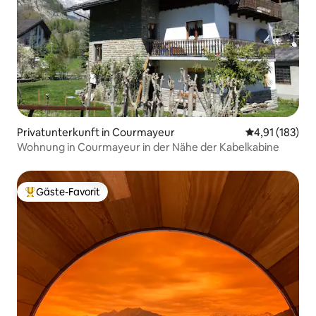
Privatunterkunft in Courmayeur
Durchschnittl
4,91 (183)
Wohnung in Courmayeur in der Nähe der Kabelkabine
Gäste-Favorit
Beliebter Gäste-Favorit.