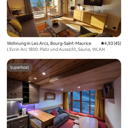
Wohnung in Les Arcs, Bourg-Saint-Maurice
Durchschnitt
4,93 (45)
L'Ecrin Arc 1800: Platz und Aussicht, Sauna, WLAN
Superhost
Superhost