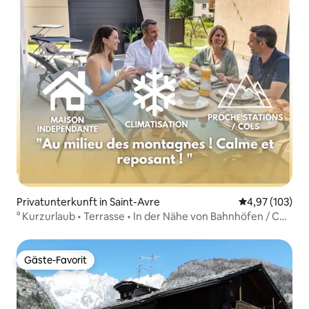
Privatunterkunft in Saint-Avre
Durchschnittl
4,97 (103)
° Kurzurlaub • Terrasse • In der Nähe von Bahnhöfen / Cols
°
Gäste-Favorit
Gäste-Favorit