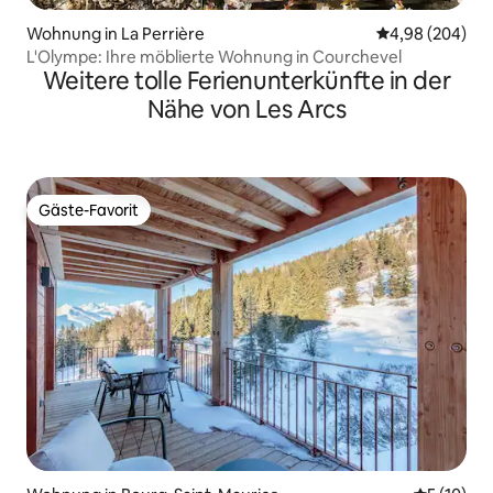
Wohnung in La Perrière
Durchschnittli
4,98 (204)
L'Olympe: Ihre möblierte Wohnung in Courchevel
Weitere tolle Ferienunterkünfte in der
Nähe von Les Arcs
Gäste-Favorit
Gäste-Favorit