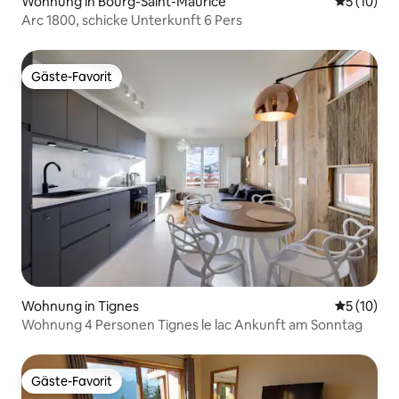
Wohnung in Bourg-Saint-Maurice
Durchschn
5 (10)
Arc 1800, schicke Unterkunft 6 Pers
Gäste-Favorit
Gäste-Favorit
Wohnung in Tignes
Durchschn
5 (10)
Wohnung 4 Personen Tignes le lac Ankunft am Sonntag
Gäste-Favorit
Gäste-Favorit