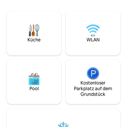
vollen Zügen zu genießen. Das Chalet
Etagenbetten. 3 
befindet sich unterhalb der Residenz Le
Ausstattung Groß
Ruitor, 5 Minuten vom Sessellift Le Jardin
nordisches Bad im 
Alpin und von der Haltestelle des
AUSSERGEWÖHNL
Shuttlebusses zwischen den Stationen
Skiraum, Skischuh
entfernt (der die Standseilbahn in
Ermäßigungen auf
Arc1600 bedient, die in 10 Minuten den
Vermietung. Beh
Küche
WLAN
Bahnhof Bourg St Maurice erreicht).
Mai bis Okt. Einzig
Kostenloser
Pool
Parkplatz auf dem
Grundstück