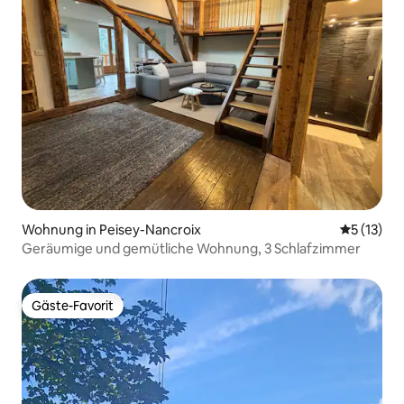
Wohnung in Peisey-Nancroix
Durchschn
5 (13)
Geräumige und gemütliche Wohnung, 3 Schlafzimmer
Gäste-Favorit
Gäste-Favorit