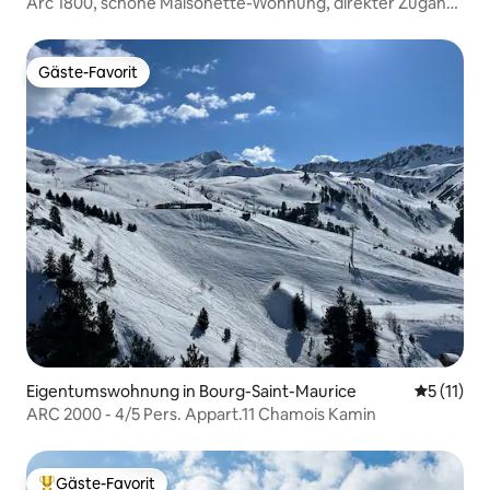
aurice
Arc 1800, schöne Maisonette-Wohnung, direkter Zugang
zu den Pisten
Gäste-Favorit
Gäste-Favorit
Eigentumswohnung in Bourg-Saint-Maurice
Durchschn
5 (11)
ARC 2000 - 4/5 Pers. Appart.11 Chamois Kamin
Gäste-Favorit