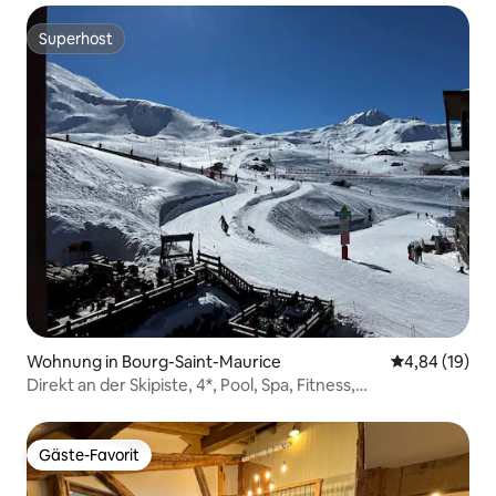
Superhost
Superhost
Wohnung in Bourg-Saint-Maurice
Durchschnitt
4,84 (19)
Direkt an der Skipiste, 4*, Pool, Spa, Fitness,
Panoramablick
Gäste-Favorit
Gäste-Favorit