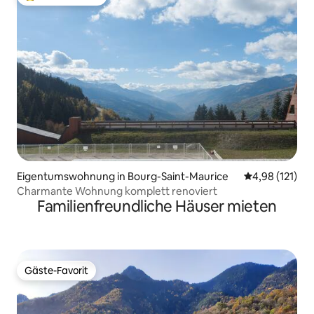
Beliebter Gäste-Favorit.
Eigentumswohnung in Bourg-Saint-Maurice
Durchschnittl
4,98 (121)
Charmante Wohnung komplett renoviert
Familienfreundliche Häuser mieten
Gäste-Favorit
Gäste-Favorit