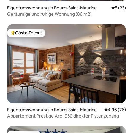
Eigentumswohnung in Bourg-Saint-Maurice
Durchschn
5 (23)
Geräumige und ruhige Wohnung (86 m2)
Gäste-Favorit
Beliebter Gäste-Favorit.
Eigentumswohnung in Bourg-Saint-Maurice
Durchschnittl
4,96 (76)
Appartement Prestige Arc 1950 direkter Pistenzugang