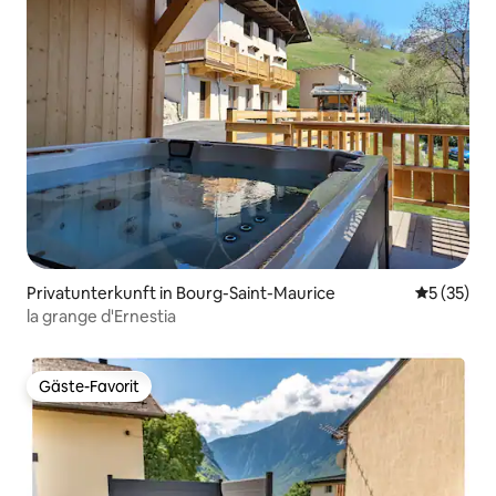
Privatunterkunft in Bourg-Saint-Maurice
Durchschn
5 (35)
la grange d'Ernestia
Gäste-Favorit
Gäste-Favorit