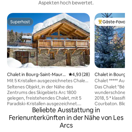
Aspekten hoch bewertet.
Superhost
Gäste-Favorit
Superhost
Beliebter Gäste-F
Chalet in Bourg-Saint-Mauric
Durchschnittliche Bewertung: 
4,93 (28)
Chalet in Bourg-S
e
e
Mit 5 Kristallen ausgezeichnetes Chalet
Chalet ***** Auße
in Arc 1800
Sauna & Pool
Seltenes Objekt, in der Nähe des
Das Chalet "Béla Vy
Zentrums des Skigebiets Arc 1800
wunderschönes Ar
gelegen, freistehendes Chalet, mit 5
2018, 5 * klassifizie
Paradiski-Kristallen ausgezeichnet.
Courbaton. Blick 
Beliebte Ausstattung in
Bietet Ruhe und Tapetenwechsel
dem Auto erreichb
zwischen Tannen und Lärchen. Eine
überdachte Parkp
Ferienunterkünften in der Nähe von Les
Kombination aus Luxus, Komfort und
Abreise mit Skie
Arcs
purer savoyischer Tradition, um das
SHUTTLE-Service 3
wunderschöne Paradiski-Gebiet in
Suiten und 1 Schl