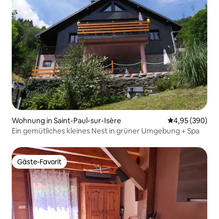
Wohnung in Saint-Paul-sur-Isère
Durchschnittli
4,95 (390)
Ein gemütliches kleines Nest in grüner Umgebung + Spa
Gäste-Favorit
Gäste-Favorit