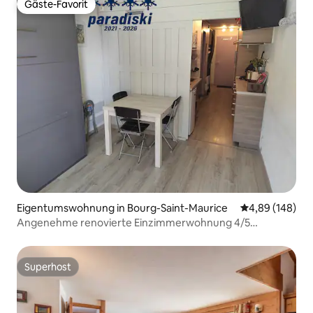
Gäste-Favorit
Gäste-Favorit
Eigentumswohnung in Bourg-Saint-Maurice
Durchschnittli
4,89 (148)
Angenehme renovierte Einzimmerwohnung 4/5
Personen in Arc 1800
Superhost
Superhost