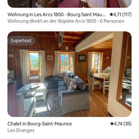
Wohnung in Les Arcs 1800 - Bourg Saint Mauri
Durchschnittl
4,71 (117)
ce- lieu dit Charmettoger
Wohnung direkt an der Skipiste Arcs 1800 - 6 Personen
Superhost
Superhost
Chalet in Bourg-Saint-Maurice
Durchschnitt
4,74 (35)
Les Granges