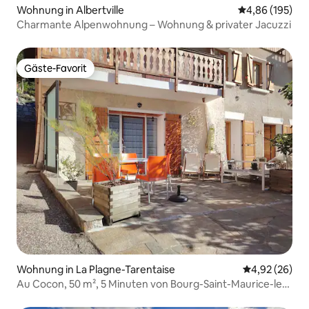
Wohnung in Albertville
Durchschnittli
4,86 (195)
Charmante Alpenwohnung – Wohnung & privater Jacuzzi
Gäste-Favorit
Gäste-Favorit
Wohnung in La Plagne-Tarentaise
Durchschnittl
4,92 (26)
Au Cocon, 50 m², 5 Minuten von Bourg-Saint-Maurice-les-
Arcs entfernt!