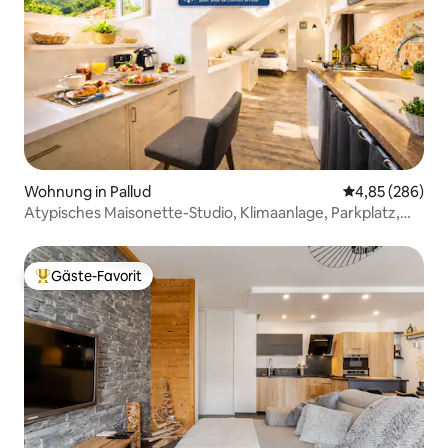
Wohnung in Pallud
Durchschnittli
4,85 (286)
Atypisches Maisonette-Studio, Klimaanlage, Parkplatz,
500 m vom Zentrum entfernt
Gäste-Favorit
Beliebter Gäste-Favorit.