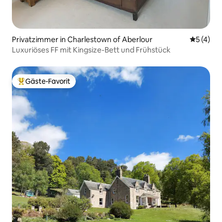
Privatzimmer in Charlestown of Aberlour
Durchsch
5 (4)
Luxuriöses FF mit Kingsize-Bett und Frühstück
Gäste-Favorit
Beliebter Gäste-Favorit.