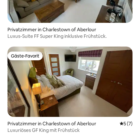
Privatzimmer in Charlestown of Aberlour
Luxus-Suite FF Super King inklusive Frühstück.
Gäste-Favorit
Gäste-Favorit
Privatzimmer in Charlestown of Aberlour
Durchsch
5 (7)
Luxuriöses GF King mit Frühstück