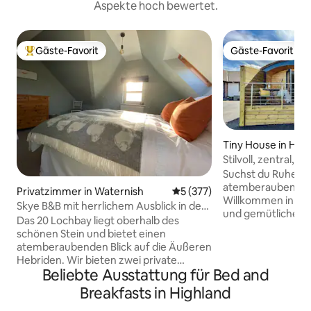
Aspekte hoch bewertet.
Gäste-Favorit
Gäste-Favorit
Beliebter Gäste-Favorit.
Gäste-Favorit
Tiny House in Hig
ncil
Stilvoll, zentral, t
und Wäscherei vor
Suchst du Ruhe un
atemberaubenden
Privatzimmer in Waternish
Durchschnittliche Bewertung
5 (377)
Willkommen in Riab
Skye B&B mit herrlichem Ausblick in der
und gemütliche Rü
Nähe des Stein Pub, Bett 1
Das 20 Lochbay liegt oberhalb des
einen kurzen Spaz
schönen Stein und bietet einen
Restaurants und 
atemberaubenden Blick auf die Äußeren
und bietet dennoc
Hebriden. Wir bieten zwei private
Rückzugsort. Gen
Beliebte Ausstattung für Bed and
Zimmer (Schlafzimmer 2 ist auch auf Air
eigenen Balkon au
BnB) mit einem großzügigen
Breakfasts in Highland
atemberaubenden 
hausgemachten kontinentalen
und das Great Glen