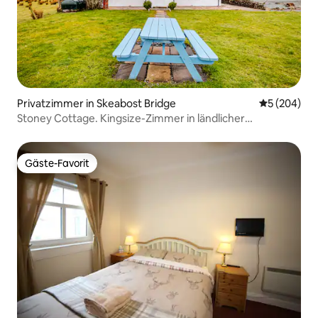
Privatzimmer in Skeabost Bridge
Durchschnit
5 (204)
Stoney Cottage. Kingsize-Zimmer in ländlicher
Umgebung.
Gäste-Favorit
Gäste-Favorit