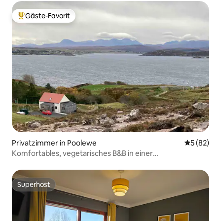
Gäste-Favorit
Beliebter Gäste-Favorit.
Privatzimmer in Poolewe
Durchschni
5 (82)
Komfortables, vegetarisches B&B in einer
atemberaubenden Umgebung
Superhost
Superhost