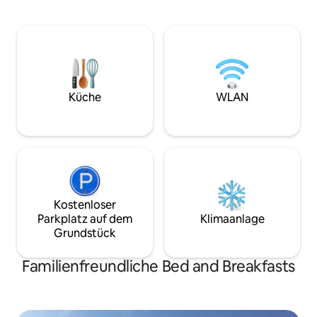
Frühstück und hausgemachtem
Parkplätzen und e
Gebäck. Nur einen kurzen Spaziergang
schlüsselsicheren
vom fabelhaften Stein Inn und dem mit
während deines Au
einem Michelin-Stern ausgezeichneten
Freiheit und Priv
„Lochbay Restaurant“ entfernt. Zu den
steht dir ein Wäsc
nahegelegenen Sehenswürdigkeiten
Verfügung. Es ist
gehören Skye Skyne's, die Trumpan-
Haus, wir sind für
Kirche, Dunvegan Castle, das
Küche
WLAN
brauchst.
Restaurant Three Chimneys, die
Talisker-Destillerie, Neist Point, Old Man
of Storr, der Faerie Glen und die Faerie
Pools.
Kostenloser
Parkplatz auf dem
Klimaanlage
Grundstück
Familienfreundliche Bed and Breakfasts