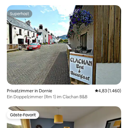
Superhost
Superhost
Privatzimmer in Dornie
Durchschnittlic
4,83 (1.460)
Ein Doppelzimmer (Rm 1) im Clachan B&B
Gäste-Favorit
Gäste-Favorit