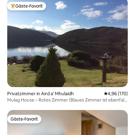
Gäste-Favorit
Beliebter Gäste-Favorit.
Privatzimmer in Aird a' Mhulaidh
Durchschnittli
4,96 (170)
Mulag House – Rotes Zimmer (Blaues Zimmer ist ebenfalls
inseriert)
Gäste-Favorit
Gäste-Favorit