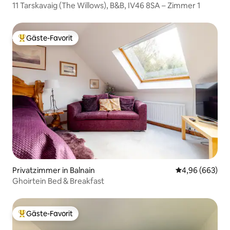
11 Tarskavaig (The Willows), B&B, IV46 8SA – Zimmer 1
Gäste-Favorit
Beliebter Gäste-Favorit.
Privatzimmer in Balnain
Durchschnittli
4,96 (663)
Ghoirtein Bed & Breakfast
Gäste-Favorit
Beliebter Gäste-Favorit.