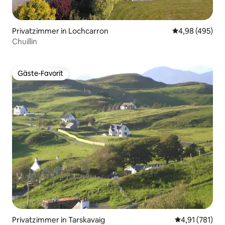
Privatzimmer in Lochcarron
Durchschnittli
4,98 (495)
Chuillin
Gäste-Favorit
Gäste-Favorit
Privatzimmer in Tarskavaig
Durchschnittl
4,91 (781)