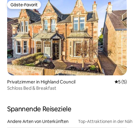
Gäste-Favorit
Gäste-Favorit
Privatzimmer in Highland Council
Durchsch
5 (5)
Schloss Bed & Breakfast
Spannende Reiseziele
Andere Arten von Unterkünften
Top-Attraktionen in der Näh