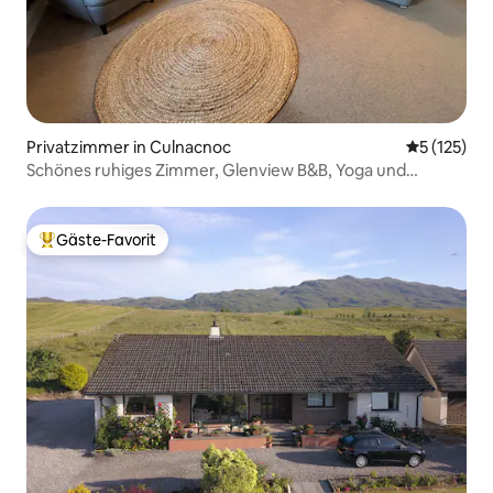
Privatzimmer in Culnacnoc
Durchschni
5 (125)
Schönes ruhiges Zimmer, Glenview B&B, Yoga und
Wollgeschäft
Gäste-Favorit
Beliebter Gäste-Favorit.