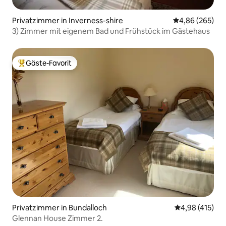
Privatzimmer in Inverness-shire
Durchschnittli
4,86 (265)
3) Zimmer mit eigenem Bad und Frühstück im Gästehaus
Gäste-Favorit
Beliebter Gäste-Favorit.
Privatzimmer in Bundalloch
Durchschnittl
4,98 (415)
Glennan House Zimmer 2.