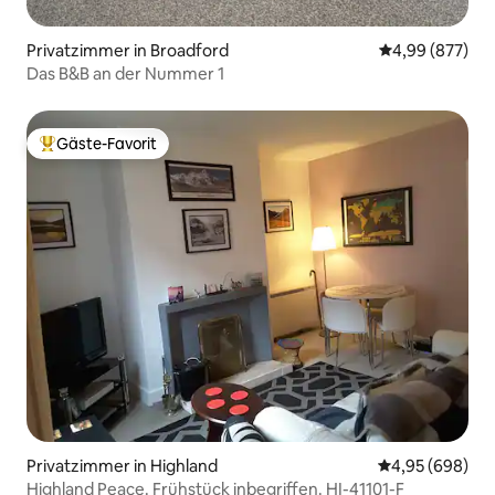
Privatzimmer in Broadford
Durchschnittli
4,99 (877)
Das B&B an der Nummer 1
Gäste-Favorit
Beliebter Gäste-Favorit.
Privatzimmer in Highland
Durchschnittli
4,95 (698)
Highland Peace. Frühstück inbegriffen. HI-41101-F