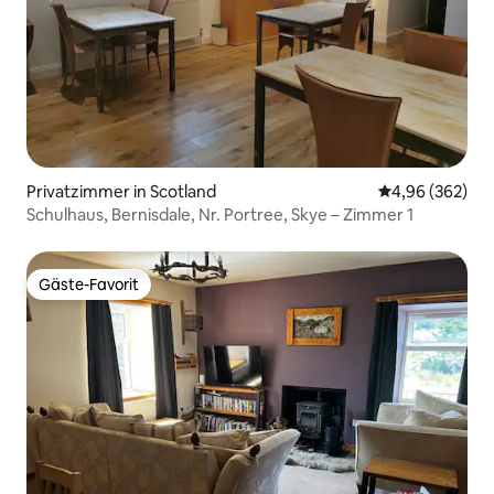
Privatzimmer in Scotland
Durchschnittli
4,96 (362)
Schulhaus, Bernisdale, Nr. Portree, Skye – Zimmer 1
Gäste-Favorit
Gäste-Favorit