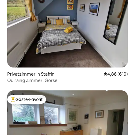
Privatzimmer in Staffin
Durchschnittli
4,86 (610)
Quiraing Zimmer: Gorse
Gäste-Favorit
Beliebter Gäste-Favorit.