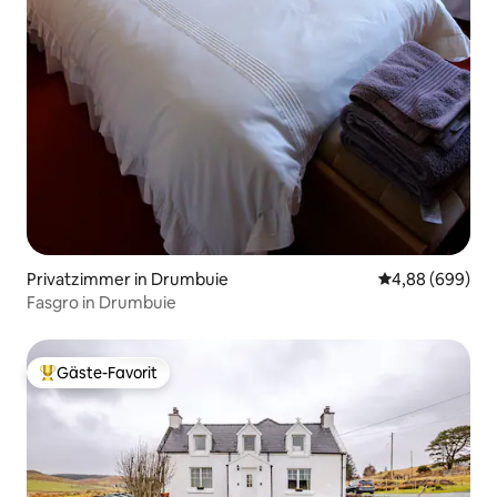
Privatzimmer in Drumbuie
Durchschnittli
4,88 (699)
Fasgro in Drumbuie
Gäste-Favorit
Beliebter Gäste-Favorit.