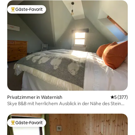
Gäste-Favorit
Beliebter Gäste-Favorit.
Privatzimmer in Waternish
Durchschnit
5 (377)
Skye B&B mit herrlichem Ausblick in der Nähe des Stein
Pub, Bett 1
Gäste-Favorit
Beliebter Gäste-Favorit.