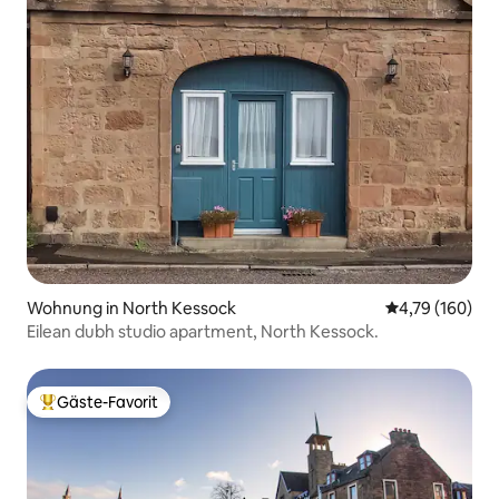
Wohnung in North Kessock
Durchschnittl
4,79 (160)
Eilean dubh studio apartment, North Kessock.
Gäste-Favorit
Beliebter Gäste-Favorit.