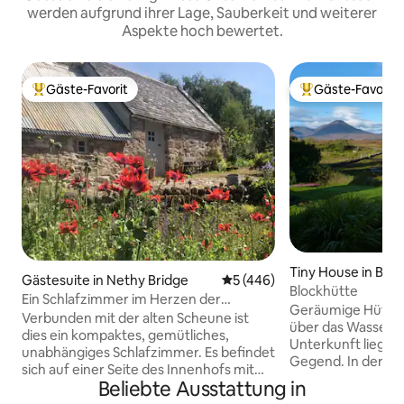
werden aufgrund ihrer Lage, Sauberkeit und weiterer
Aspekte hoch bewertet.
Gäste-Favorit
Gäste-Favorit
Beliebter Gäste-Favorit.
Beliebter Gäste-F
Tiny House in Brea
Gästesuite in Nethy Bridge
Durchschnittliche Bewertung
5 (446)
Blockhütte
Ein Schlafzimmer im Herzen der
Geräumige Hütte m
Cairngorms
Verbunden mit der alten Scheune ist
über das Wasser a
dies ein kompaktes, gemütliches,
Unterkunft liegt i
unabhängiges Schlafzimmer. Es befindet
Gegend. In der Näh
sich auf einer Seite des Innenhofs mit
Annehmlichkeiten,
Beliebte Ausstattung in
separatem Schlüsselzugang, damit du
Brücke entfernt P
nach Belieben kommen und gehen