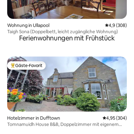
Wohnung in Ullapool
Durchschnittl
4,9 (308)
Taigh Sona (Doppelbett, leicht zugängliche Wohnung)
Ferienwohnungen mit Frühstück
Gäste-Favorit
Beliebter Gäste-Favorit.
Hotelzimmer in Dufftown
Durchschnittli
4,95 (304)
Tomnamuidh House B&B, Doppelzimmer mit eigenem
Bad, 2 Personen