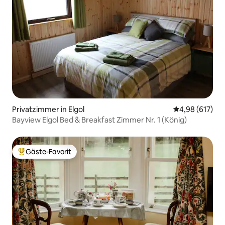
Privatzimmer in Elgol
Durchschnittli
4,98 (617)
Bayview Elgol Bed & Breakfast Zimmer Nr. 1 (König)
Gäste-Favorit
Beliebter Gäste-Favorit.