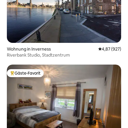
Wohnung in Inverness
Durchschnittli
4,87 (927)
Riverbank Studio, Stadtzentrum
Gäste-Favorit
Beliebter Gäste-Favorit.