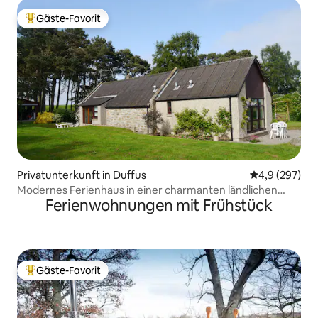
Gäste-Favorit
Beliebter Gäste-Favorit.
Privatunterkunft in Duffus
Durchschnittl
4,9 (297)
Modernes Ferienhaus in einer charmanten ländlichen
Ferienwohnungen mit Frühstück
Umgebung
Gäste-Favorit
Beliebter Gäste-Favorit.