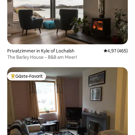
Privatzimmer in Kyle of Lochalsh
Durchschnittli
4,97 (465)
The Barley House – B&B am Meer!
Gäste-Favorit
Beliebter Gäste-Favorit.