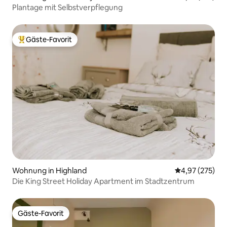
Plantage mit Selbstverpflegung
Gäste-Favorit
Beliebter Gäste-Favorit.
Wohnung in Highland
Durchschnittli
4,97 (275)
Die King Street Holiday Apartment im Stadtzentrum
Gäste-Favorit
Gäste-Favorit