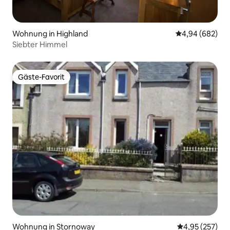
Wohnung in Highland
Durchschnittli
4,94 (682)
Siebter Himmel
Gäste-Favorit
Gäste-Favorit
Wohnung in Stornoway
Durchschnittli
4,95 (257)