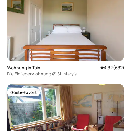
Wohnung in Tain
Durchschnittli
4,82 (682)
Die Einliegerwohnung @ St. Mary's
Gäste-Favorit
Gäste-Favorit