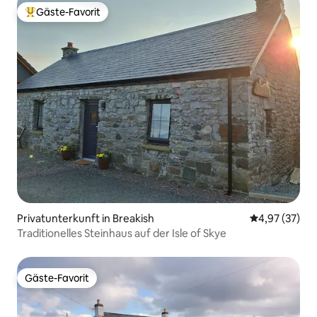
Gäste-Favorit
Beliebter Gäste-Favorit.
Privatunterkunft in Breakish
Durchschnitt
4,97 (37)
Traditionelles Steinhaus auf der Isle of Skye
Gäste-Favorit
Gäste-Favorit