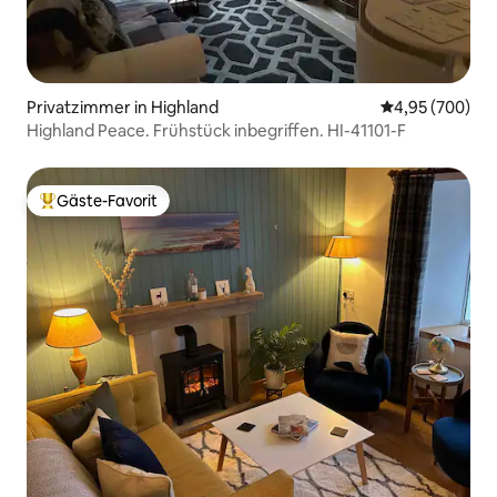
Privatzimmer in Highland
Durchschnittli
4,95 (700)
Highland Peace. Frühstück inbegriffen. HI-41101-F
Gäste-Favorit
Beliebter Gäste-Favorit.