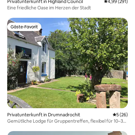
Privatunterkunft in Highland Council
Durchschnittli
4,99 (291)
Eine friedliche Oase im Herzen der Stadt
Gäste-Favorit
Gäste-Favorit
Privatunterkunft in Drumnadrochit
Durchschni
5 (26)
Gemütliche Lodge für Gruppentreffen, flexibel für 10–39
Personen!