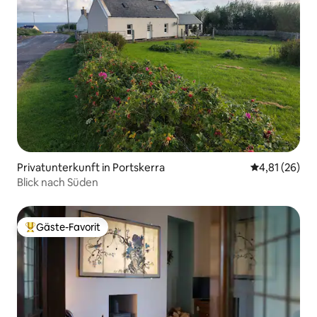
Privatunterkunft in Portskerra
Durchschnitt
4,81 (26)
Blick nach Süden
Gäste-Favorit
Beliebter Gäste-Favorit.