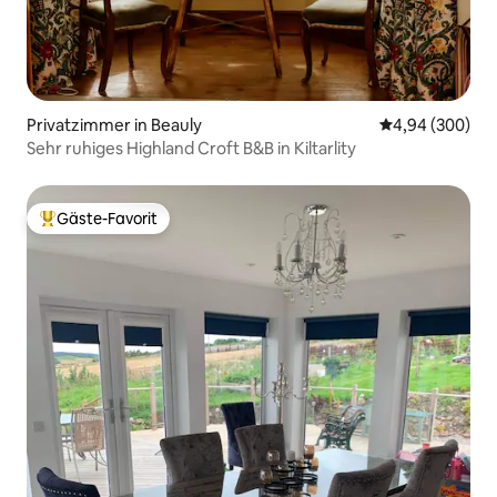
Privatzimmer in Beauly
Durchschnittli
4,94 (300)
Sehr ruhiges Highland Croft B&B in Kiltarlity
Gäste-Favorit
Beliebter Gäste-Favorit.