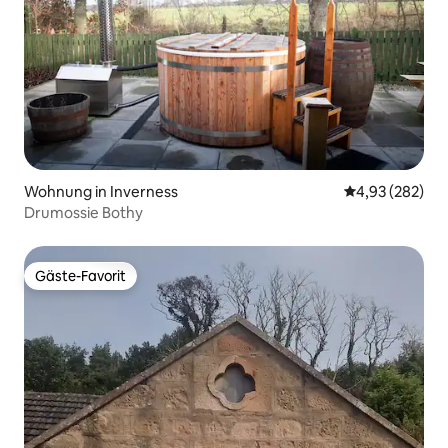
Wohnung in Inverness
Durchschnittli
4,93 (282)
Drumossie Bothy
Gäste-Favorit
Gäste-Favorit