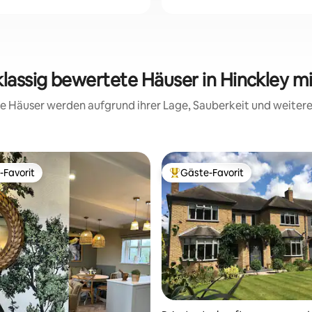
klassig bewertete Häuser in Hinckley m
ese Häuser werden aufgrund ihrer Lage, Sauberkeit und weite
-Favorit
Gäste-Favorit
r Gäste-Favorit.
Beliebter Gäste-Favorit.
rtung: 4,88 von 5, 103 Bewertungen