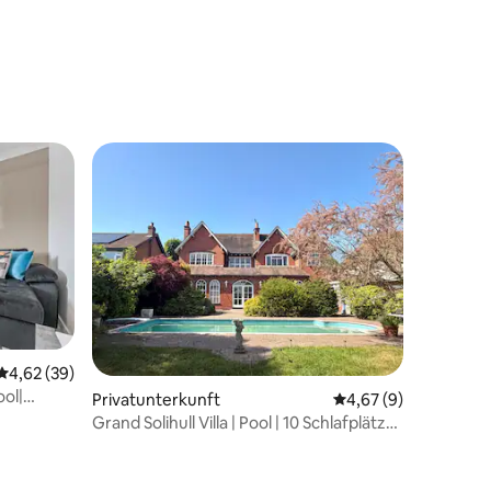
52 Bewertungen
Durchschnittliche Bewertung: 4,62 von 5, 39 Bewertungen
4,62 (39)
ol|
Privatunterkunft
Durchschnittliche B
4,67 (9)
13 Bewertungen
Grand Solihull Villa | Pool | 10 Schlafplätze |
In der Nähe von NEC