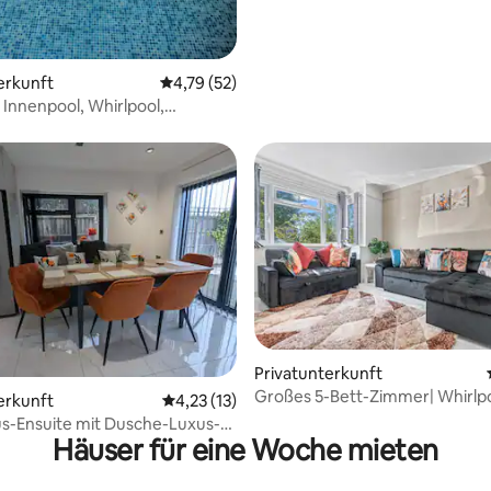
erkunft
Durchschnittliche Bewertung: 4,79 von 5, 
4,79 (52)
 Innenpool, Whirlpool,
, BHX NEC
Privatunterkunft
Großes 5-Bett-Zimmer| Whirlpo
ertung: 4,78 von 5, 23 Bewertungen
erkunft
Durchschnittliche Bewertung: 4,23 von 5, 
4,23 (13)
Spielzimmer| Essen im Freien
s-Ensuite mit Dusche-Luxus-
Häuser für eine Woche mieten