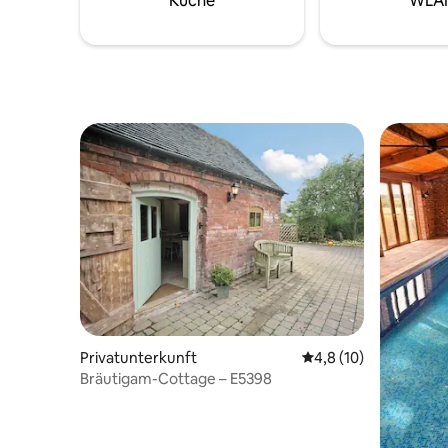
Küche
WLA
dies ist d
atembera
und Blick
Pferde, S
Privatunterkunft
Durchschnittliche Be
4,8 (10)
Bräutigam-Cottage – E5398