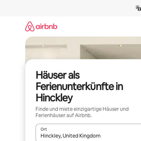
Zu
Inhalten
springen
Häuser als
Ferienunterkünfte in
Hinckley
Finde und miete einzigartige Häuser und
Ferienhäuser auf Airbnb.
Ort
Wenn Ergebnisse verfügbar sind, navigiere mit d