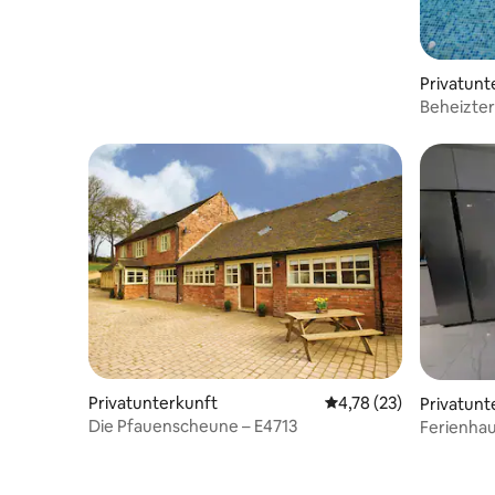
Privatunt
Beheizter
Landhaus
Privatunterkunft
Durchschnittliche Bew
4,78 (23)
Privatunt
Die Pfauenscheune – E4713
Ferienhau
Poolblick