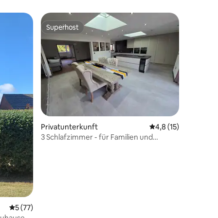
Superhost
Superhost
50 Bewertungen
Privatunterkunft
Durchschnittliche B
4,8 (15)
3 Schlafzimmer - für Familien und
Auftragnehmer - lux!
Durchschnittliche Bewertung: 5 von 5, 77 Bewertungen
5 (77)
 Zuhause