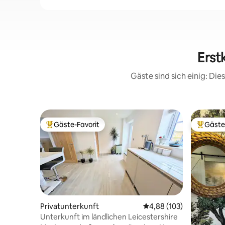
Erst
Gäste sind sich einig: Di
Gäste-Favorit
Gäste
Beliebter Gäste-Favorit.
Beliebte
Privatunterkunft
Durchschnittliche Bewe
4,88 (103)
Unterkunft im ländlichen Leicestershire