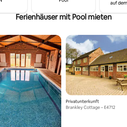
N
Pool
auf dem
er ideale ruhige Ort mit
ubenden Sonnenuntergängen
 auf die hügelige Landschaft,
Ferienhäuser mit Pool mieten
chafe und Alpakas.
wertung: 4,8 von 5, 10 Bewertungen
Privatunterkunft
Brankley Cottage – E4712