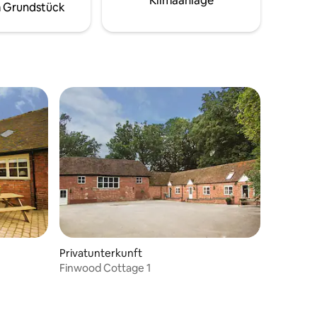
Klimaanlage
 Grundstück
ein modernes Duschbad im
Obergeschoss und ein WC im
Erdgeschoss. Erkunde den Naturpfad
durch den Wald, atemberaubende
Ausblicke und die ruhige Umgebung.
Privatunterkunft
Finwood Cottage 1