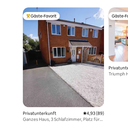
Gäste-Favorit
Gäste-Fa
Beliebter Gäste-Favorit.
Gäste-Fa
Privatunt
Triumph H
50 Gäste
Privatunterkunft
Durchschnittliche Bew
4,93 (89)
Ganzes Haus, 3 Schlafzimmer, Platz für
bis zu 5 Personen