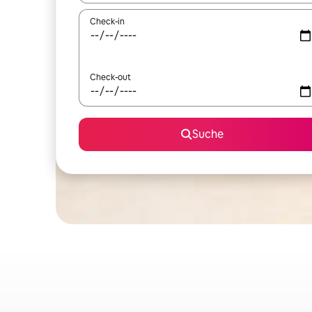
Check-in
Check-out
Suche