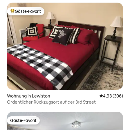
Gäste-Favorit
Beliebter Gäste-Favorit.
Wohnung in Lewiston
Durchschnittli
4,93 (306)
Ordentlicher Rückzugsort auf der 3rd Street
Gäste-Favorit
Gäste-Favorit