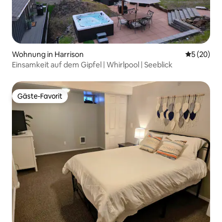
Wohnung in Harrison
Durchschni
5 (20)
Einsamkeit auf dem Gipfel | Whirlpool | Seeblick
Gäste-Favorit
Gäste-Favorit