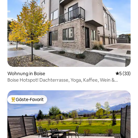
Wohnung in Boise
Durchschn
5 (33)
Boise Hotspot! Dachterrasse, Yoga, Kaffee, Wein &
Spaziergänge
Gäste-Favorit
Beliebter Gäste-Favorit.