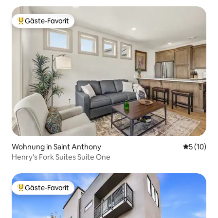
Gäste-Favorit
Beliebter Gäste-Favorit.
Wohnung in Saint Anthony
Durchschn
5 (10)
Henry's Fork Suites Suite One
Gäste-Favorit
Beliebter Gäste-Favorit.