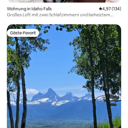
Wohnung in Idaho Falls
Durchschnittl
4,97 (134)
Großes Loft mit zwei Schlafzimmern und beheiztem
Massagesessel
Gäste-Favorit
Gäste-Favorit