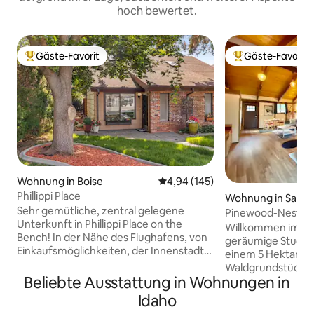
hoch bewertet.
Gäste-Favorit
Gäste-Favorit
Beliebter Gäste-Favorit.
Beliebter Gäste-F
Wohnung in Boise
Durchschnittliche Bewertung: 4
4,94 (145)
Phillippi Place
Wohnung in Sandp
Sehr gemütliche, zentral gelegene
Pinewood-Nest
Unterkunft in Phillippi Place on the
Willkommen im Pi
Bench! In der Nähe des Flughafens, von
geräumige Studio 
Einkaufsmöglichkeiten, der Innenstadt
einem 5 Hektar gr
und von Restaurants. Ausstattung der
Waldgrundstück, 
Unterkunft: privater, eingezäunter
Beliebte Ausstattung in Wohnungen in
vom Wandern, Lan
Terrassenbereich, Zentralheizung und
im Pine Street Wo
Idaho
Klimaanlage. Das Schlafzimmer und das
Lodge befindet si