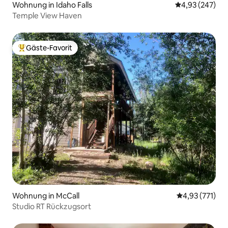
Wohnung in Idaho Falls
Durchschnittli
4,93 (247)
Temple View Haven
Gäste-Favorit
Beliebter Gäste-Favorit.
Wohnung in McCall
Durchschnittl
4,93 (771)
Studio RT Rückzugsort