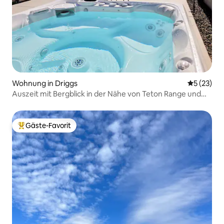
Wohnung in Driggs
Durchschn
5 (23)
Auszeit mit Bergblick in der Nähe von Teton Range und
Jackson Hole
Gäste-Favorit
Beliebter Gäste-Favorit.