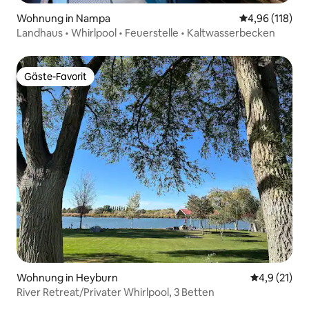
Wohnung in Nampa
Durchschnittl
4,96 (118)
Landhaus • Whirlpool • Feuerstelle • Kaltwasserbecken
Gäste-Favorit
Gäste-Favorit
Wohnung in Heyburn
Durchschnit
4,9 (21)
River Retreat/Privater Whirlpool, 3 Betten