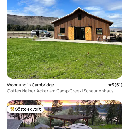
Wohnung in Cambridge
Durchschn
5 (61)
Gottes kleiner Acker am Camp Creek! Scheunenhaus
Gäste-Favorit
Beliebter Gäste-Favorit.