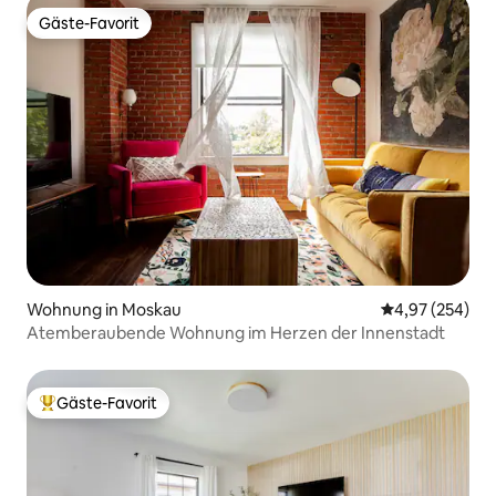
Gäste-Favorit
Gäste-Favorit
Wohnung in Moskau
Durchschnittli
4,97 (254)
Atemberaubende Wohnung im Herzen der Innenstadt
Gäste-Favorit
Beliebter Gäste-Favorit.