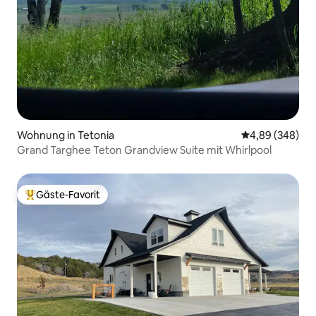
Wohnung in Tetonia
Durchschnittli
4,89 (348)
Grand Targhee Teton Grandview Suite mit Whirlpool
Gäste-Favorit
Beliebter Gäste-Favorit.