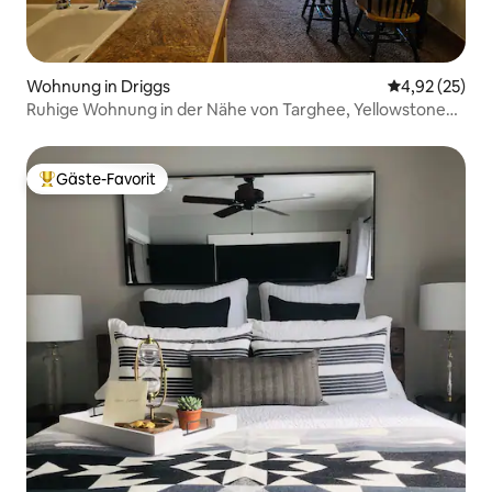
Wohnung in Driggs
Durchschnitt
4,92 (25)
Ruhige Wohnung in der Nähe von Targhee, Yellowstone
und Tetonen.
Gäste-Favorit
Beliebter Gäste-Favorit.