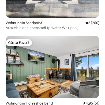
Wohnung in Sandpoint
Durchschnit
5 (260)
Auszeit in der Innenstadt (privater Whirlpool)
Gäste-Favorit
Gäste-Favorit
Wohnung in Horseshoe Bend
Durchschnitt
4,95 (61)